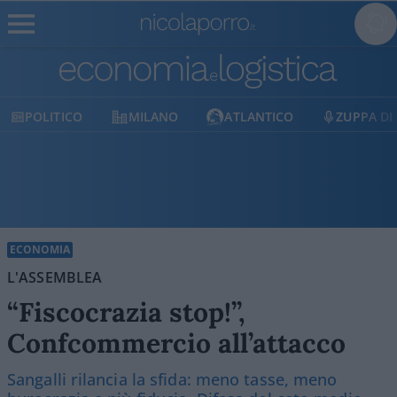
MILANO
ATLANTICO
ZUPPA DI PORRO
E
ECONOMIA
L'ASSEMBLEA
“Fiscocrazia stop!”,
Confcommercio all’attacco
Sangalli rilancia la sfida: meno tasse, meno