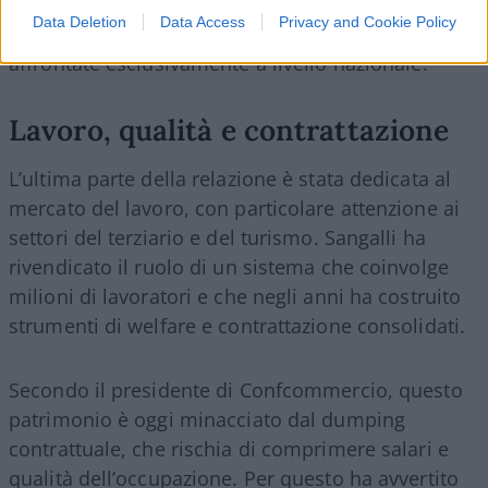
molte delle sfide che incidono sulla competitività
Data Deletion
Data Access
Privacy and Cookie Policy
delle imprese europee non possono più essere
affrontate esclusivamente a livello nazionale.
Lavoro, qualità e contrattazione
L’ultima parte della relazione è stata dedicata al
mercato del lavoro, con particolare attenzione ai
settori del terziario e del turismo. Sangalli ha
rivendicato il ruolo di un sistema che coinvolge
milioni di lavoratori e che negli anni ha costruito
strumenti di welfare e contrattazione consolidati.
Secondo il presidente di Confcommercio, questo
patrimonio è oggi minacciato dal dumping
contrattuale, che rischia di comprimere salari e
qualità dell’occupazione. Per questo ha avvertito