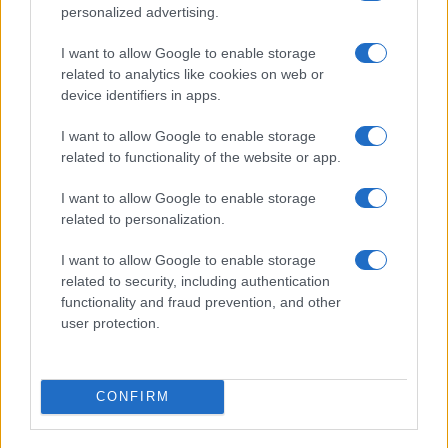
Nella sua analisi dello scenario internazionale,
personalized advertising.
Sangalli ha evidenziato anche la necessità di un
I want to allow Google to enable storage
salto di qualità da parte dell’Unione europea. In
related to analytics like cookies on web or
una fase caratterizzata da tensioni commerciali,
device identifiers in apps.
competizione globale e profondi cambiamenti
I want to allow Google to enable storage
geopolitici, il presidente di Confcommercio ritiene
related to functionality of the website or app.
indispensabile un’Europa più autorevole e più
capace di incidere.
I want to allow Google to enable storage
related to personalization.
I want to allow Google to enable storage
related to security, including authentication
Per questo ha sostenuto che
“c’è bisogno di
functionality and fraud prevention, and other
un’Europa più forte dal punto di vista politico
user protection.
che riesca a parlare con una sola voce su temi
come quelli del commercio internazionale, del
mercato unico e della politica monetaria”
. Una
CONFIRM
richiesta che nasce dalla consapevolezza che