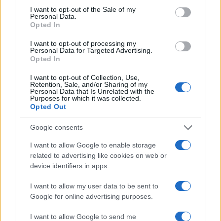
produttivo.
I want to opt-out of the Sale of my
Personal Data.
Opted In
I want to opt-out of processing my
Personal Data for Targeted Advertising.
Il presidente di Confcommercio ha sottolineato
Opted In
che
“l’assetto che ne verrà dovrà preservare il
I want to opt-out of Collection, Use,
risparmio delle famiglie e garantire la
Retention, Sale, and/or Sharing of my
prossimità territoriale per rafforzare il credito
Personal Data that Is Unrelated with the
Purposes for which it was collected.
e i servizi finanziari alle imprese”
. Un richiamo
Opted Out
che riflette la preoccupazione di molte piccole e
Google consents
medie imprese di vedere ridursi la presenza fisica
degli sportelli e la conoscenza diretta delle realtà
I want to allow Google to enable storage
related to advertising like cookies on web or
economiche locali.
device identifiers in apps.
Più Europa sui grandi dossier
I want to allow my user data to be sent to
Google for online advertising purposes.
economici
I want to allow Google to send me