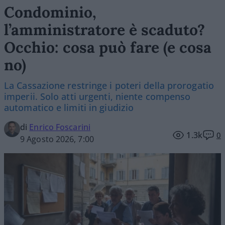
Condominio,
l’amministratore è scaduto?
Occhio: cosa può fare (e cosa
no)
La Cassazione restringe i poteri della prorogatio
imperii. Solo atti urgenti, niente compenso
automatico e limiti in giudizio
di
Enrico Foscarini
1.3k
0
9 Agosto 2026, 7:00