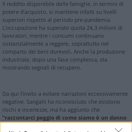
Il reddito disponibile delle famiglie, in termini di
potere d’acquisto, si mantiene infatti su livelli
superiori rispetto al periodo pre-pandemia.
L’occupazione ha superato quota 24,3 milioni di
lavoratori, mentre i consumi continuano
sostanzialmente a reggere, soprattutto nel
comparto dei beni durevoli. Anche la produzione
industriale, dopo una fase complessa, sta
mostrando segnali di recupero.
Da qui l’invito a evitare narrazioni eccessivamente
negative. Sangalli ha riconosciuto che esistono
rischi e incertezze, ma ha aggiunto che
“raccontarci peggio di come siamo è un danno
per tutti”
, perché
“la fiducia è un valore anche