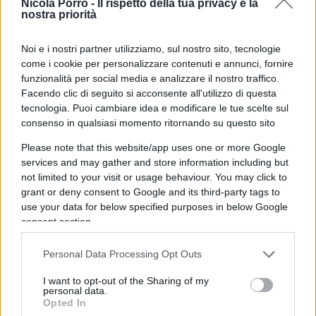
economico”
. Secondo la ricerca Confcommercio-
Nicola Porro -
Il rispetto della tua privacy è la
nostra priorità
Censis richiamata nella relazione, le famiglie
italiane continuano infatti a mostrare una fiducia
Noi e i nostri partner utilizziamo, sul nostro sito, tecnologie
prudente ma resiliente, distinguendo il rumore
come i cookie per personalizzare contenuti e annunci, fornire
proveniente dall’esterno dalla realtà concreta dei
funzionalità per social media e analizzare il nostro traffico.
Facendo clic di seguito si acconsente all'utilizzo di questa
propri redditi, risparmi e prospettive.
tecnologia. Puoi cambiare idea e modificare le tue scelte sul
consenso in qualsiasi momento ritornando su questo sito
Credito alle imprese e banche
Please note that this website/app uses one or more Google
vicine ai territori
services and may gather and store information including but
not limited to your visit or usage behaviour. You may click to
grant or deny consent to Google and its third-party tags to
Tra i temi affrontati anche quello del
use your data for below specified purposes in below Google
consolidamento bancario, destinato a incidere
consent section.
profondamente sull’assetto del sistema finanziario
italiano nei prossimi anni. Per Sangalli, qualsiasi
Personal Data Processing Opt Outs
operazione dovrà avere come priorità la tutela del
I want to opt-out of the Sharing of my
risparmio delle famiglie e il mantenimento di un
personal data.
Opted In
rapporto diretto tra istituti di credito e tessuto