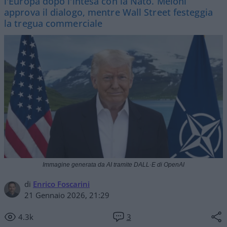
l'Europa dopo l'intesa con la Nato. Meloni
approva il dialogo, mentre Wall Street festeggia
la tregua commerciale
Immagine generata da AI tramite DALL·E di OpenAI
di
Enrico Foscarini
21 Gennaio 2026, 21:29
4.3k
3