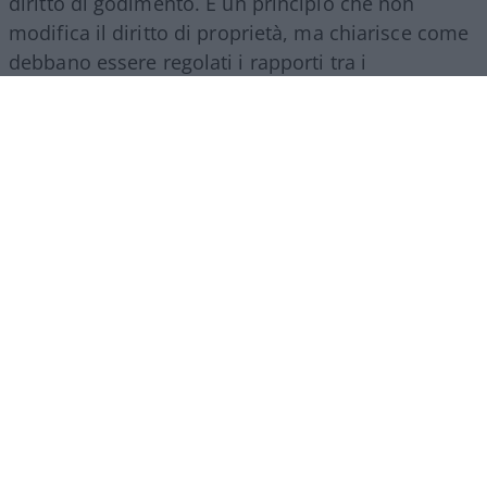
diritto di godimento. È un principio che non
modifica il diritto di proprietà, ma chiarisce come
debbano essere regolati i rapporti tra i
comproprietari di un bene ereditato.
La comunione ereditaria