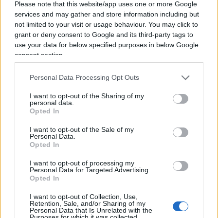
favore l’annuncio del Presidente Trump di
Please note that this website/app uses one or more Google
services and may gather and store information including but
sospendere l’imposizione dei dazi prevista per
not limited to your visit or usage behaviour. You may click to
il primo febbraio nei confronti di alcuni Stati
grant or deny consent to Google and its third-party tags to
europei”
, ha dichiarato. Meloni ha poi aggiunto
use your data for below specified purposes in below Google
che, come l’Italia ha sempre sostenuto, “è
consent section.
fondamentale continuare a favorire il dialogo tra
Personal Data Processing Opt Outs
Nazioni alleate per mantenere la stabilità del
blocco occidentale”.
I want to opt-out of the Sharing of my
personal data.
Opted In
La risposta di Bruxelles e il
I want to opt-out of the Sale of my
Personal Data.
vertice straordinario
Opted In
I want to opt-out of processing my
Personal Data for Targeted Advertising.
Nonostante l’apertura americana, il clima
Opted In
istituzionale a Bruxelles resta improntato alla
I want to opt-out of Collection, Use,
cautela. Il Consiglio europeo straordinario sulle
Retention, Sale, and/or Sharing of my
Personal Data that Is Unrelated with the
relazioni transatlantiche è stato confermato per
Purposes for which it was collected.