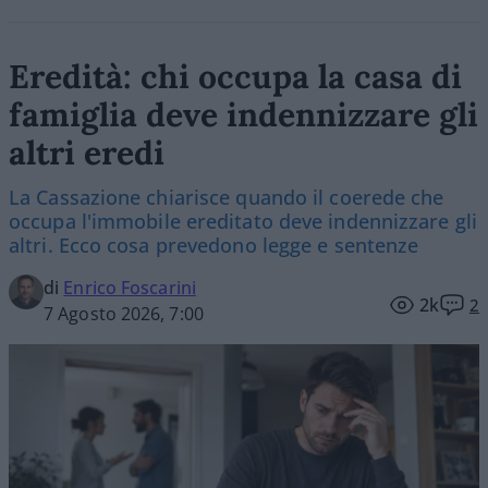
Eredità: chi occupa la casa di
famiglia deve indennizzare gli
altri eredi
La Cassazione chiarisce quando il coerede che
occupa l'immobile ereditato deve indennizzare gli
altri. Ecco cosa prevedono legge e sentenze
di
Enrico Foscarini
2k
2
7 Agosto 2026, 7:00