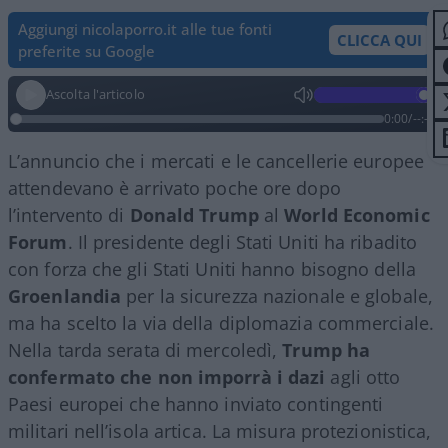
Aggiungi nicolaporro.it alle tue fonti
CLICCA QUI
preferite su Google
Ascolta l'articolo
0:00
/
--:--
L’annuncio che i mercati e le cancellerie europee
attendevano è arrivato poche ore dopo
l’intervento di
Donald Trump
al
World Economic
Forum
. Il presidente degli Stati Uniti ha ribadito
con forza che gli Stati Uniti hanno bisogno della
Groenlandia
per la sicurezza nazionale e globale,
ma ha scelto la via della diplomazia commerciale.
Nella tarda serata di mercoledì,
Trump ha
confermato che non imporrà i dazi
agli otto
Paesi europei che hanno inviato contingenti
militari nell’isola artica. La misura protezionistica,