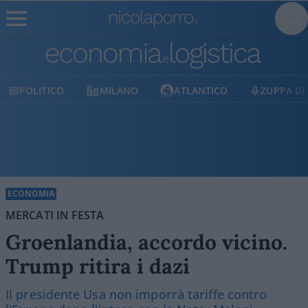
TICO
MILANO
ATLANTICO
ZUPPA DI PORRO
ECONOMIA
MERCATI IN FESTA
Groenlandia, accordo vicino.
Trump ritira i dazi
Il presidente Usa non imporrà tariffe contro