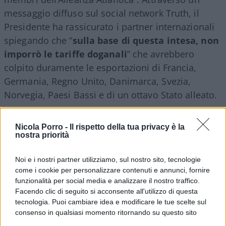
messaggio diffuso sul social network Truth, il
Presidente ha rassicurato i partner internazionali
spiegando che “
sulla base di questa intesa, non
imporrò le tariffe doganali
” che avrebbero
colpito duramente le esportazioni di Francia,
Germania, Regno Unito, Danimarca, Svezia,
Norvegia, Paesi Bassi e di un ottavo Stato alleato.
La reazione di Giorgia Meloni
Nicola Porro -
Il rispetto della tua privacy è la
nostra priorità
La sospensione delle tariffe, che prevedevano un
Noi e i nostri partner utilizziamo, sul nostro sito, tecnologie
prelievo iniziale del 10% pronto a salire al 25%
come i cookie per personalizzare contenuti e annunci, fornire
entro giugno, è stata accolta con sollievo anche
funzionalità per social media e analizzare il nostro traffico.
dal governo italiano. La presidente del Consiglio
Facendo clic di seguito si acconsente all'utilizzo di questa
Giorgia Meloni ha voluto sottolineare l’importanza
tecnologia. Puoi cambiare idea e modificare le tue scelte sul
consenso in qualsiasi momento ritornando su questo sito
della distensione diplomatica.
“A
ccolgo con