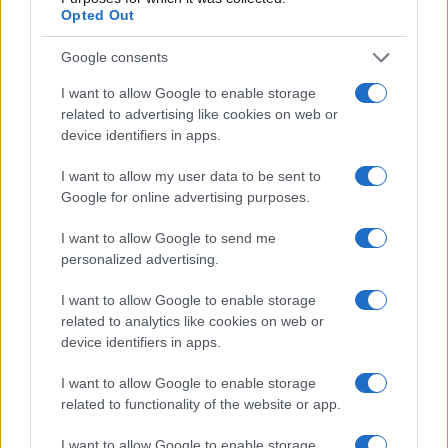
Opted Out
domani alle 19, segno che l’Unione europea
intende analizzare con attenzione la portata del
Google consents
dietrofront di Washington. Fino a poche ore fa,
I want to allow Google to enable storage
infatti, il Parlamento europeo aveva mostrato una
related to advertising like cookies on web or
linea di massima fermezza. Il presidente della
device identifiers in apps.
commissione Commercio Bernd Lange aveva
I want to allow my user data to be sent to
giustificato il
congelamento dell’accordo
Google for online advertising purposes.
commerciale Turnberry
accusando Washington
di
utilizzare i dazi come strumento coercitivo
e
I want to allow Google to send me
personalized advertising.
di mettere in discussione la sovranità dei Paesi
europei relativamente alle pretese sulla
I want to allow Google to enable storage
Groenlandia.
related to analytics like cookies on web or
device identifiers in apps.
Wall Street festeggia la tregua
I want to allow Google to enable storage
related to functionality of the website or app.
commerciale
I want to allow Google to enable storage