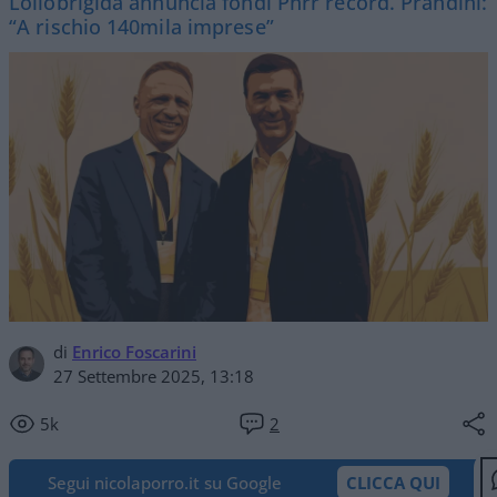
Lollobrigida annuncia fondi Pnrr record. Prandini:
“A rischio 140mila imprese”
di
Enrico Foscarini
27 Settembre 2025, 13:18
5k
2
Segui nicolaporro.it su Google
CLICCA QUI