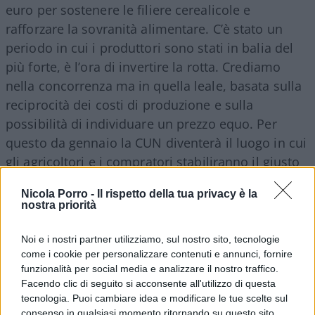
euro per sostenere le filiere cerealicole e
rafforzare la sovranità alimentare. C’è stato un
periodo in cui i produttori sono stati in balia del
più forte, è l’ora di invertire la rotta. Crediamo
nella concorrenza ma in quella leale, basata sulla
reciprocità dei costi di produzione e sulla
possibilità di individuare un prezzo equo. Per
questo da gennaio la CUN diventerà il luogo in cui
gli agricoltori e i compratori stabiliranno il giusto
prezzo del grano. Serve trasparenza e correttezza
Nicola Porro -
Il rispetto della tua privacy è la
nei rapporti di filiera e per questo avvieremo
nostra priorità
anche controlli serrati alle frontiere”.
Noi e i nostri partner utilizziamo, sul nostro sito, tecnologie
come i cookie per personalizzare contenuti e annunci, fornire
Il ministro ha poi ribadito che “il governo Meloni è
funzionalità per social media e analizzare il nostro traffico.
quello che ha investito di più nel sostegno agli
Facendo clic di seguito si acconsente all'utilizzo di questa
agricoltori, all’agricoltura e nella valorizzazione del
tecnologia. Puoi cambiare idea e modificare le tue scelte sul
consenso in qualsiasi momento ritornando su questo sito