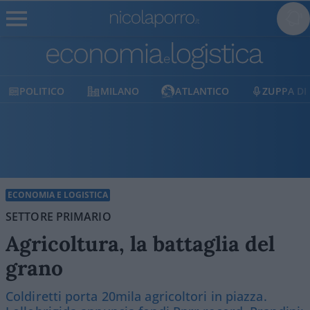
MILANO
ATLANTICO
ZUPPA DI PORRO
E
ECONOMIA E LOGISTICA
SETTORE PRIMARIO
Agricoltura, la battaglia del
grano
Coldiretti porta 20mila agricoltori in piazza.