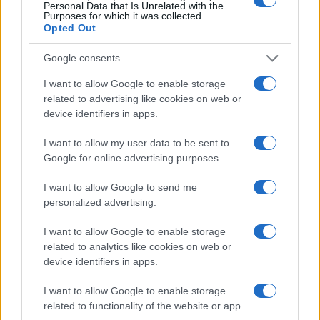
L’agricoltura si conferma uno dei settori centrali
Personal Data that Is Unrelated with the
Purposes for which it was collected.
nelle politiche del governo, con numeri in
Opted Out
crescita. Secondo l’Istat il comparto ha segnato
nel 2024 un aumento del 2% del valore aggiunto e
Google consents
un export agroalimentare record da 70 miliardi.
I want to allow Google to enable storage
Con la revisione del Pnrr, la cabina di regia ha
related to advertising like cookies on web or
device identifiers in apps.
assegnato altri 2 miliardi alle filiere
agroalimentari
, portando a 4 miliardi il
I want to allow my user data to be sent to
pacchetto dedicato e facendo salire le risorse
Google for online advertising purposes.
complessive a 8,5 miliardi, contro i 3,6 previsti nel
I want to allow Google to send me
2021. Con gli stanziamenti aggiuntivi il budget
personalized advertising.
totale del triennio per l’agricoltura tocca così
quota 15 miliardi.
I want to allow Google to enable storage
related to analytics like cookies on web or
device identifiers in apps.
I want to allow Google to enable storage
“ La decisione di rafforzare la misura – ha spiegato
related to functionality of the website or app.
Lollobrigida – nasce dal successo ottenuto dai