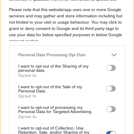
grano duro italiano e continueremo in questo
lavoro. Con queste misure vogliamo dare certezze
Please note that this website/app uses one or more Google
services and may gather and store information including but
ai nostri agricoltori e rafforzare la competitività
not limited to your visit or usage behaviour. You may click to
della filiera cerealicola italiana”.
grant or deny consent to Google and its third-party tags to
use your data for below specified purposes in below Google
consent section.
Leggi anche
:
Personal Data Processing Opt Outs
I want to opt-out of the Sharing of my
Il green deal europeo è inutile e inquinante
personal data.
Opted In
L’Europa si fuma il cervello
Nutriscore, vittoria italiana? “L’Ue pronta a
I want to opt-out of the Sale of my
Personal Data.
eliminarlo”
Opted In
I want to opt-out of processing my
Pnrr, fondi record e nuove
Personal Data for Targeted Advertising.
Opted In
opportunità
I want to opt-out of Collection, Use,
Retention, Sale, and/or Sharing of my