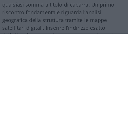
qualsiasi somma a titolo di caparra. Un primo
riscontro fondamentale riguarda l’analisi
geografica della struttura tramite le mappe
satellitari digitali. Inserire l’indirizzo esatto
dell’alloggio su Google Maps o Street View prima
di concludere la transazione consente di verificare
l’effettiva presenza dell’immobile e la
corrispondenza delle insegne esterne. Qualora
all’indirizzo indicato risulti una sede societaria
differente, come un ufficio assicurativo, un
cantiere o una residenza privata privata, è bene
contattare direttamente l’attività presente sul
posto per chiedere chiarimenti.