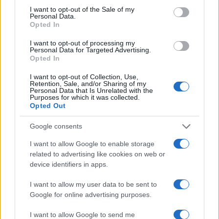
I want to opt-out of the Sale of my
interni, sembrano pronti a correre ancora più
Personal Data.
forte.
Opted In
I want to opt-out of processing my
Personal Data for Targeted Advertising.
Intanto, e per fortuna, arrivano buone notizie sul
Opted In
fronte delle banche.
I want to opt-out of Collection, Use,
Retention, Sale, and/or Sharing of my
Personal Data that Is Unrelated with the
Purposes for which it was collected.
Opted Out
Gli ultimi stress test testimoniano che il sistema è
in salute e pronto a resistere a situazioni di
Google consents
difficoltà davvero anche forti.
I want to allow Google to enable storage
related to advertising like cookies on web or
device identifiers in apps.
L’importante è non tirare troppo la corda.
I want to allow my user data to be sent to
Google for online advertising purposes.
L’importante…
I want to allow Google to send me