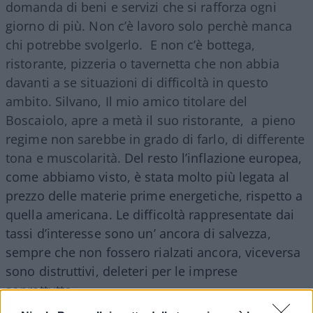
domanda di beni e servizi che si rafforza ogni
giorno di più. Non c’è lavoro solo perchè manca
chi potrebbe svolgerlo. E non c’è bottega,
ristorante, pizzeria o tavernetta che non abbia
davanti a se situazioni di difficoltà in questo
ambito. Silvano, Il mio amico titolare del
Boscaiolo, apre a metà il suo ristorante, a pieno
regime non sarebbe in grado di farlo, di differente
tona e muscolarità.
Del resto l’inflazione europea,
come abbiamo visto, è stata molto più legata al
prezzo delle materie prime energetiche, rispetto a
quella americana. Le difficoltà rappresentate dai
tassi d’interesse sono un’ ancora di salvezza,
sempre che non fossero rialzati ancora, viceversa
sono distruttivi, deleteri per le imprese
soprattutto.