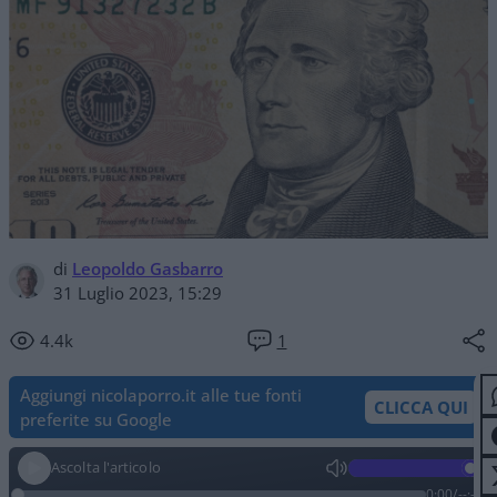
di
Leopoldo Gasbarro
31 Luglio 2023, 15:29
4.4k
1
Aggiungi nicolaporro.it alle tue fonti
CLICCA QUI
preferite su Google
Ascolta l'articolo
0:00
/
--:--