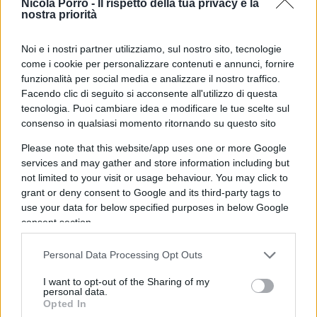
Nicola Porro -
Il rispetto della tua privacy è la
nostra priorità
Eppure, nonostante tutto, sembra che nulla e
Noi e i nostri partner utilizziamo, sul nostro sito, tecnologie
nessuno, possa distogliere la Lagarde dei suoi
come i cookie per personalizzare contenuti e annunci, fornire
intenti nefasti di rialzo dei tassi.
funzionalità per social media e analizzare il nostro traffico.
Facendo clic di seguito si acconsente all'utilizzo di questa
tecnologia. Puoi cambiare idea e modificare le tue scelte sul
Uqalcuno crede che ci sia un disegno dietro tutto
consenso in qualsiasi momento ritornando su questo sito
questo. L’unico modo di mettere davvero in
Please note that this website/app uses one or more Google
difficoltà l’Europa è metterla a riposo. Mettere a
services and may gather and store information including but
riposo le sue fliere produttive come quelle di Italia
not limited to your visit or usage behaviour. You may click to
grant or deny consent to Google and its third-party tags to
e Germania che, con i tassi così alti faranno
use your data for below specified purposes in below Google
sempre più fatica a rifinanziarsi.
consent section.
Personal Data Processing Opt Outs
In questo modo le due velocità si ampliano, i due
I want to opt-out of the Sharing of my
personal data.
gap si allargano e tutto a vantaggio degli USA che,
Opted In
dopo aver stanziato 2500 miliardi per investimenti