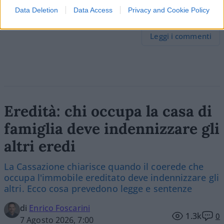
Data Deletion
Data Access
Privacy and Cookie Policy
1
Leggi i commenti
Eredità: chi occupa la casa di
famiglia deve indennizzare gli
altri eredi
La Cassazione chiarisce quando il coerede che
occupa l'immobile ereditato deve indennizzare gli
altri. Ecco cosa prevedono legge e sentenze
di
Enrico Foscarini
1.3k
0
7 Agosto 2026, 7:00