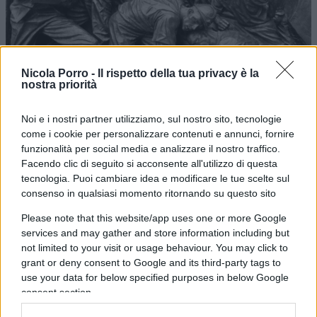
Nicola Porro -
Il rispetto della tua privacy è la
nostra priorità
Voglia di lavorare meno, meglio e
guadagnare di più
Noi e i nostri partner utilizziamo, sul nostro sito, tecnologie
come i cookie per personalizzare contenuti e annunci, fornire
di
Redazione
funzionalità per social media e analizzare il nostro traffico.
5k
2 Giugno 2023, 12:07
Facendo clic di seguito si acconsente all'utilizzo di questa
tecnologia. Puoi cambiare idea e modificare le tue scelte sul
consenso in qualsiasi momento ritornando su questo sito
Please note that this website/app uses one or more Google
services and may gather and store information including but
not limited to your visit or usage behaviour. You may click to
grant or deny consent to Google and its third-party tags to
use your data for below specified purposes in below Google
nicolaporro.it
consent section.