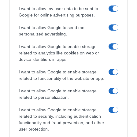
I want to allow my user data to be sent to
Google for online advertising purposes.
Allarme previdenza: gli effetti
I want to allow Google to send me
demografici impongono scelte forti e
personalized advertising.
consapevoli
I want to allow Google to enable storage
related to analytics like cookies on web or
di
Emanuela Cappellazzo
3.5k
device identifiers in apps.
21 Gennaio 2023, 16:11
I want to allow Google to enable storage
related to functionality of the website or app.
I want to allow Google to enable storage
related to personalization.
I want to allow Google to enable storage
related to security, including authentication
nicolaporro.it
functionality and fraud prevention, and other
user protection.