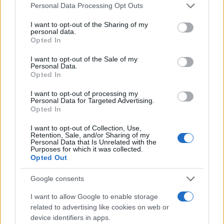
Personal Data Processing Opt Outs
I want to opt-out of the Sharing of my
personal data.
Opted In
La competenza del personale da’ valore
I want to opt-out of the Sale of my
alle aziende
Personal Data.
Opted In
di
Antonino Papa
I want to opt-out of processing my
4k
Personal Data for Targeted Advertising.
17 Febbraio 2023, 9:37
Opted In
I want to opt-out of Collection, Use,
Retention, Sale, and/or Sharing of my
Personal Data that Is Unrelated with the
Purposes for which it was collected.
Opted Out
Google consents
nicolaporro.it
I want to allow Google to enable storage
related to advertising like cookies on web or
device identifiers in apps.