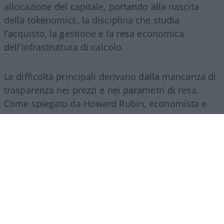
allocazione del capitale, portando alla nascita
della tokenomics, la disciplina che studia
l’acquisto, la gestione e la resa economica
dell’infrastruttura di calcolo.
Le difficoltà principali derivano dalla mancanza di
trasparenza nei prezzi e nei parametri di resa.
Come spiegato da Howard Rubin, economista e
consulente per la spesa tecnologica aziendale, “è
una valuta di cui non si ha l’istinto di sapere cosa
si sta usando, e le pratiche contabili non sono
neanche pronte per questo. La questione AI viene
trattata come un investimento in questo
momento, ma è un investimento rischioso nel
caso in cui non produca alcun ritorno”. In assenza
di un mercato unico regolato dalle dinamiche