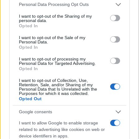
Personal Data Processing Opt Outs
Settore privato: pensione
dopo 7 mesi
dalla
I want to opt-out of the Sharing of my
personal data.
maturazione dei requisiti (da agosto 2025).
Opted In
Pubblico impiego:
dopo 9 mesi
(da ottobre
I want to opt-out of the Sale of my
2025).
Personal Data.
Opted In
I want to opt-out of processing my
Personal Data for Targeted Advertising.
Pensione anticipata ordinaria
: decorre
dopo 3
Opted In
mesi
dal raggiungimento dei requisiti contributivi.
I want to opt-out of Collection, Use,
Retention, Sale, and/or Sharing of my
Personal Data that Is Unrelated with the
Quando finisce il bonus
Purposes for which it was collected.
Opted Out
Il bonus cessa:
Google consents
I want to allow Google to enable storage
se il lavoratore
revoca la scelta
;
related to advertising like cookies on web or
al momento del
pensionamento diretto
,
device identifiers in apps.