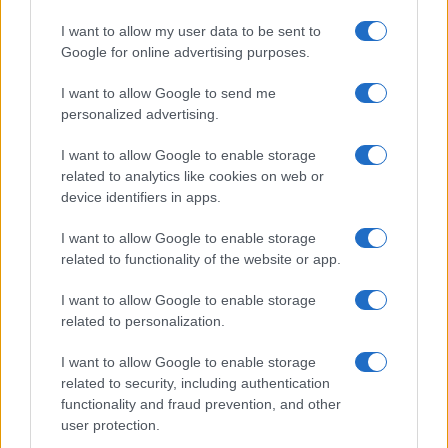
salvo
per l’assegno di invalidità.
I want to allow my user data to be sent to
Google for online advertising purposes.
Un guadagno fino a 7.000 euro
I want to allow Google to send me
l’anno
personalized advertising.
I want to allow Google to enable storage
related to analytics like cookies on web or
Secondo le stime dell’
Ufficio parlamentare di
device identifiers in apps.
bilancio (Upb)
, la scelta di non accedere subito
alle pensioni e sfruttare il
bonus Giorgetti
può
I want to allow Google to enable storage
garantire
un
vantaggio economico netto fino a
related to functionality of the website or app.
6.900 euro l’anno
. Il calcolo si basa sul caso di un
I want to allow Google to enable storage
lavoratore di 62 anni, con un reddito annuo di
related to personalization.
40.000 euro, che sceglie di restare in servizio
I want to allow Google to enable storage
rinunciando all’accredito dei contributi a proprio
related to security, including authentication
carico. Il beneficio si riduce progressivamente
functionality and fraud prevention, and other
avvicinandosi all’età pensionabile: a 66 anni, ad
user protection.