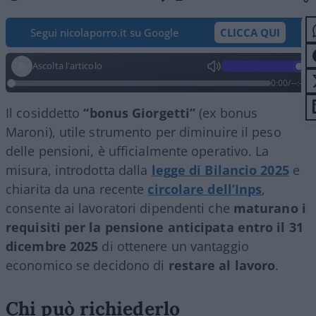
Segui nicolaporro.it su Google
CLICCA QUI
Ascolta l'articolo
0:00
/
--:--
Il cosiddetto
“bonus Giorgetti”
(ex bonus
Maroni), utile strumento per diminuire il peso
delle pensioni, è ufficialmente operativo. La
misura, introdotta dalla
legge di Bilancio 2025
e
chiarita da una recente
circolare dell’Inps
,
consente ai lavoratori dipendenti che
maturano i
requisiti per la pensione anticipata entro il 31
dicembre 2025
di ottenere un vantaggio
economico se decidono di
restare al lavoro
.
Chi può richiederlo