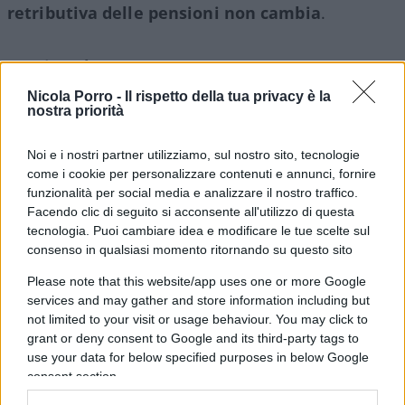
retributiva delle pensioni non cambia
.
Leggi anche
:
Nicola Porro -
Il rispetto della tua privacy è la
nostra priorità
Pensioni, buco Inps da 6,6 miliardi
Pensioni, effetto boomer: quanto cresce la
Noi e i nostri partner utilizziamo, sul nostro sito, tecnologie
spesa? Tutte le cifre
come i cookie per personalizzare contenuti e annunci, fornire
“Ha costi sconvolgenti”. La sinistra scopre il
funzionalità per social media e analizzare il nostro traffico.
Facendo clic di seguito si acconsente all'utilizzo di questa
welfare devastante
tecnologia. Puoi cambiare idea e modificare le tue scelte sul
consenso in qualsiasi momento ritornando su questo sito
Quando decorre la pensione
Please note that this website/app uses one or more Google
services and may gather and store information including but
not limited to your visit or usage behaviour. You may click to
I tempi di decorrenza variano:
grant or deny consent to Google and its third-party tags to
use your data for below specified purposes in below Google
consent section.
Quota 103
: