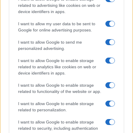
azzeri. Le persone dovrebbero imparare ad
related to advertising like cookies on web or
approfittare di queste correzioni, non a temerle”.
device identifiers in apps.
I want to allow my user data to be sent to
Nella lettera si sbilancia addirittura con una
Google for online advertising purposes.
previsione(cosa non consueta): “Se qualcosa di simile
I want to allow Google to send me
ai tassi di interesse attuali dovesse prevalere nei
personalized advertising.
prossimi anni e se le aliquote fiscali rimarranno le
stesse di oggi, è quasi certo che le azioni nel lungo
I want to allow Google to enable storage
related to analytics like cookies on web or
periodo avranno una performance di gran lunga
device identifiers in apps.
migliore rispetto alle obbligazioni. Questa rosea
previsione è accompagnata da un avvertimento:
I want to allow Google to enable storage
qualsiasi cosa può succedere ai prezzi delle azioni
related to functionality of the website or app.
domani. Occasionalmente ci saranno grandi cali nel
I want to allow Google to enable storage
mercato, forse del 50% o anche di più.
related to personalization.
I want to allow Google to enable storage
Ma la combinazione del vantaggio americano
related to security, including authentication