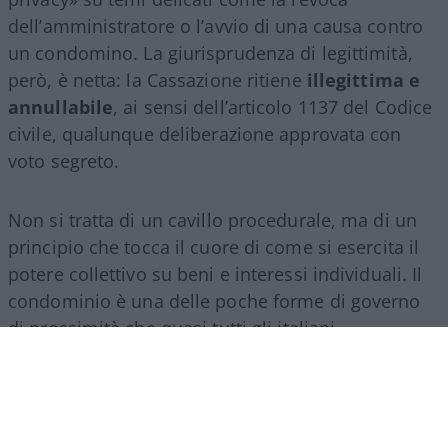
dell’amministratore o l’avvio di una causa contro
un condomino. La giurisprudenza di legittimità,
però, è netta: la Cassazione ritiene
illegittima e
annullabile
, ai sensi dell’articolo 1137 del Codice
civile, qualunque deliberazione approvata con
voto segreto.
Non si tratta di un cavillo procedurale, ma di un
principio che tocca il cuore di come si esercita il
potere collettivo su beni e interessi individuali. Il
condominio è una delle poche forme di governo
di prossimità che quasi tutti gli italiani
sperimentano direttamente, e il modo in cui vi si
delibera dice molto su quanto la trasparenza sia
considerata, nella prassi quotidiana, un presidio
irrinunciabile o un fastidio da aggirare.