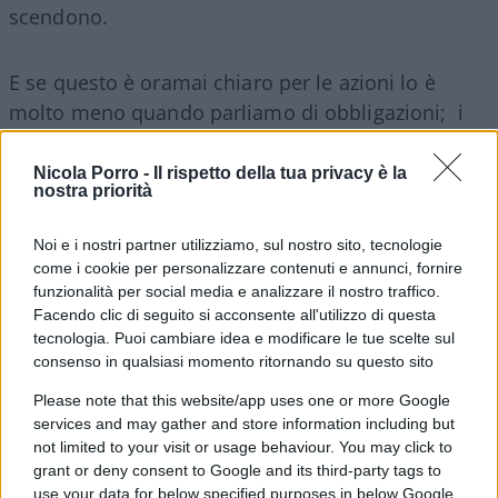
scendono.
E se questo è oramai chiaro per le azioni lo è
molto meno quando parliamo di obbligazioni; i
bond tendono a essere sinonimo di sicurezza:
aspetti le cedole e dormi sogni tranquilli.
Nicola Porro -
Il rispetto della tua privacy è la
nostra priorità
Quando invece, come in questo scorcio di inizio
Noi e i nostri partner utilizziamo, sul nostro sito, tecnologie
2021, succede che i tassi iniziano rapidamente a
come i cookie per personalizzare contenuti e annunci, fornire
funzionalità per social media e analizzare il nostro traffico.
salire – infiammati anche da un repentino rialzo
Facendo clic di seguito si acconsente all'utilizzo di questa
del prezzo delle materie prime – i mercati
tecnologia. Puoi cambiare idea e modificare le tue scelte sul
prendono la strada che meno piace, quella del
consenso in qualsiasi momento ritornando su questo sito
ribasso.
Please note that this website/app uses one or more Google
services and may gather and store information including but
not limited to your visit or usage behaviour. You may click to
E ancora una volta ci viene in soccorso il vecchio
grant or deny consent to Google and its third-party tags to
saggio, Warren Buffett; proprio un anno fa, alla
use your data for below specified purposes in below Google