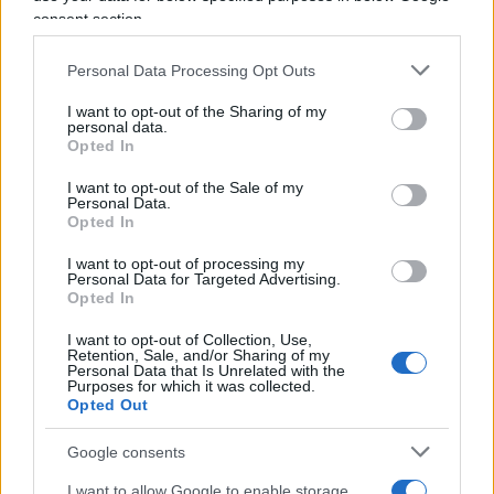
precisa domanda:
consent section.
Personal Data Processing Opt Outs
“I mercati di tutto il mondo stanno reagendo
con pesanti ribassi alla situazione
… Pensa che
I want to opt-out of the Sharing of my
personal data.
il virus rallenterà la crescita economica
Opted In
globale?”
I want to opt-out of the Sale of my
Personal Data.
Opted In
La risposta fu:
“
Gli investitori a lungo termine non
dovrebbero guardare le notizie del giorno. Io oggi
I want to opt-out of processing my
Personal Data for Targeted Advertising.
sono certamente più propenso ad acquistare azioni
Opted In
rispetto a venerdì scorso. Questo ribasso non mi
I want to opt-out of Collection, Use,
preoccupa, anzi è una buona notizia. Compriamo
Retention, Sale, and/or Sharing of my
Personal Data that Is Unrelated with the
costantemente azioni per il lungo periodo e torniamo
Purposes for which it was collected.
Opted Out
sempre sulle azioni quando il prezzo è sceso. È come
comprare cibo, tutti continuiamo a farlo nel corso
Google consents
della nostra vita, senza aspettare che il prezzo si
I want to allow Google to enable storage