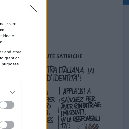
onalizzare
ico.
e idea e
to
er and store
SEDUTE SATIRICHE
to grant or
ed purposes