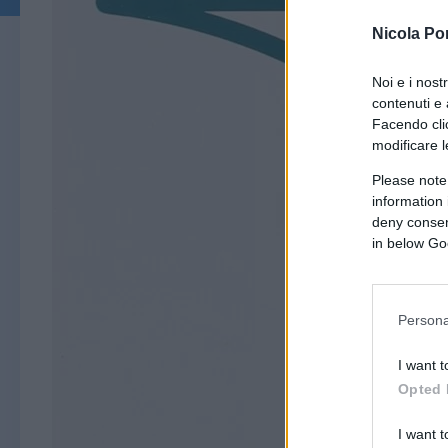
Nicola Po
Noi e i nost
contenuti e 
Facendo clic
modificare l
Please note
information 
deny consent
in below Go
Persona
I want t
Opted 
I want t