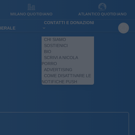
MILANO QUOTIDIANO
ATLANTICO QUOTIDIANO
CONTATTI E DONAZIONI
IBERALE
CHI SIAMO
SOSTIENICI
BIO
SCRIVI A NICOLA
PORRO
ADVERTISING
COME DISATTIVARE LE
NOTIFICHE PUSH