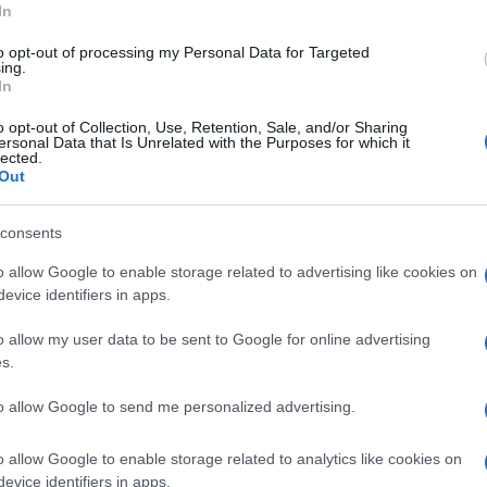
In
to opt-out of processing my Personal Data for Targeted
ing.
In
o opt-out of Collection, Use, Retention, Sale, and/or Sharing
ersonal Data that Is Unrelated with the Purposes for which it
lected.
Out
ferite su Google
CLICCA QUI
uale
dibattito sull’autonomia regionale
.
consents
niana. Si tratta di una «secessione dei
o allow Google to enable storage related to advertising like cookies on
a veste grillina. Anche se con i numeri c’è
evice identifiers in apps.
 contributo netto alla fiscalità generale
o allow my user data to be sent to Google for online advertising
one) di Lombardia, Veneto ed Emilia-Romagna
s.
rà fiscale, se non in minima parte, ma
to allow Google to send me personalized advertising.
? Giulio Tremonti, quando ancora non aveva
nel 1994 pubblicò un saggio lucidissimo, terzo
o allow Google to enable storage related to analytics like cookies on
 degli italiani
e proseguito con
La fiera delle
evice identifiers in apps.