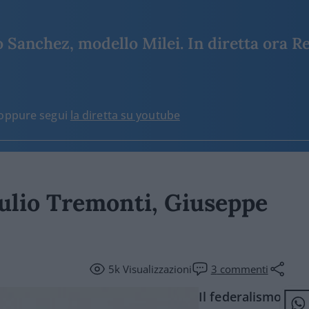
Sanchez, modello Milei. In diretta ora Re
o oppure segui
la diretta su youtube
Giulio Tremonti, Giuseppe
5k
Visualizzazioni
3
commenti
Il federalismo