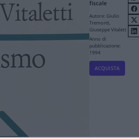
fiscale
Autore: Giulio
Tremonti,
Giuseppe Vitaletti
Anno di
pubblicazione:
1994
ACQUISTA