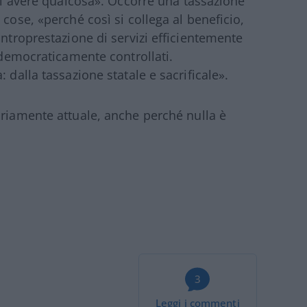
 di avere qualcosa». Occorre una tassazione
 cose, «perché così si collega al beneficio,
ontroprestazione di servizi efficientemente
ì democraticamente controllati.
 dalla tassazione statale e sacrificale».
ariamente attuale, anche perché nulla è
3
Leggi i commenti