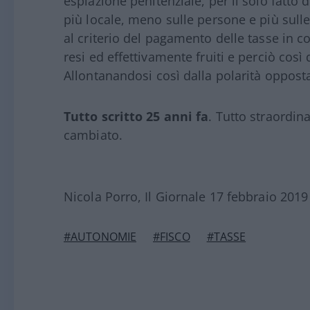
espiazione penitenziale, per il solo fatto
più locale, meno sulle persone e più sulle
al criterio del pagamento delle tasse in c
resi ed effettivamente fruiti e perciò cos
Allontanandosi così dalla polarità opposta:
Tutto scritto 25 anni fa
. Tutto straordin
cambiato.
Nicola Porro, Il Giornale 17 febbraio 2019
#AUTONOMIE
#FISCO
#TASSE