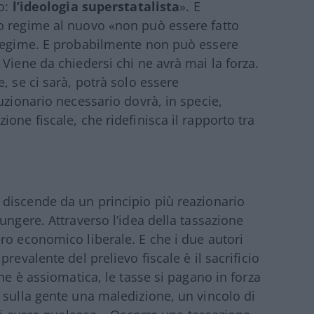
mo:
l’ideologia superstatalista
». E
o regime al nuovo «non può essere fatto
 regime. E probabilmente non può essere
Viene da chiedersi chi ne avrà mai la forza.
, se ci sarà, potrà solo essere
uzionario necessario dovrà, in specie,
one fiscale, che ridefinisca il rapporto tra
 discende da un principio più reazionario
ungere. Attraverso l’idea della tassazione
ro economico liberale. E che i due autori
revalente del prelievo fiscale è il sacrificio
ne è assiomatica, le tasse si pagano in forza
 sulla gente una maledizione, un vincolo di