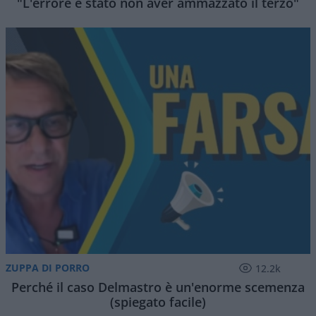
"L'errore è stato non aver ammazzato il terzo"
ZUPPA DI PORRO
12.2k
Perché il caso Delmastro è un'enorme scemenza
(spiegato facile)