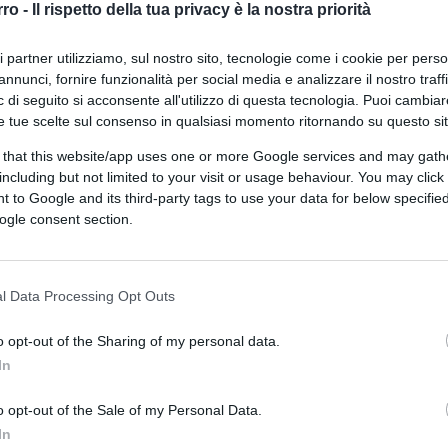
rro -
Il rispetto della tua privacy è la nostra priorità
o Democratico
, che di
pro-Palestina
: il
ornali di sinistra possono difenderti fino a
ri partner utilizziamo, sul nostro sito, tecnologie come i cookie per pers
re in eterno la tua vera essenza. Per
annunci, fornire funzionalità per social media e analizzare il nostro traff
bile fare tutto liberamente. Altrove non
 di seguito si acconsente all'utilizzo di questa tecnologia. Puoi cambiar
e tue scelte sul consenso in qualsiasi momento ritornando su questo si
ene. Prendiamo in esame due casi,
tra e dell’emisfero pro-Gaza, ormai sempre
 that this website/app uses one or more Google services and may gath
including but not limited to your visit or usage behaviour. You may click 
ona pace di chi si professa pacifista per
 to Google and its third-party tags to use your data for below specifi
peggiore specie.
ogle consent section.
onfronti della bellissima terra sarda. Lì,
l Data Processing Opt Outs
cinio
all’appuntamento in programma
o opt-out of the Sharing of my personal data.
ittore Filippo Kalomenidis presenterà il suo
In
 del 7 Ottobre”.
Il titolo spiega bene il
re alla causa palestinese è noto a tutti,
o opt-out of the Sale of my Personal Data.
 dove tra una bandiera della Palestina e
In