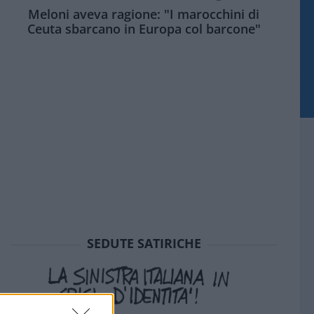
Meloni aveva ragione: "I marocchini di
Ceuta sbarcano in Europa col barcone"
SEDUTE SATIRICHE