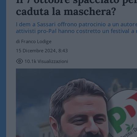
caduta la maschera?
I dem a Sassari offrono patrocinio a un autore 
attivisti pro-Pal hanno costretto un festival 
di Franco Lodige
15 Dicembre 2024, 8:43
10.1k
Visualizzazioni