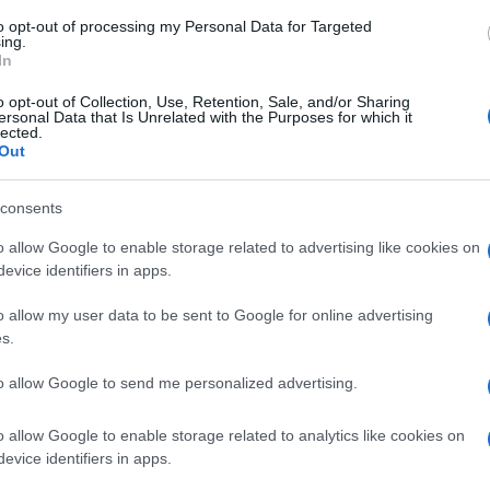
amo, qui vige la libertà e anche Kalomenidis
to opt-out of processing my Personal Data for Targeted
ro. Ma perché il Pd offre patrocinio?
ing.
In
o opt-out of Collection, Use, Retention, Sale, and/or Sharing
ra, ha spesso latitato sulla crisi in Medio
ersonal Data that Is Unrelated with the Purposes for which it
zzato parole piuttosto forti nei confronti di
lected.
Out
emier Benjamin Netanyahu. I Giovani
te di piazza in sostegno del popolo
consents
ono stati intonati slogan antisemiti. Non è un
o allow Google to enable storage related to advertising like cookies on
no deciso di cambiare casacca, pensiamo a
evice identifiers in apps.
 a Milano che ha smascherato l’ambiguità di
 Hamas non è mai venuta meno, ma in più di
o allow my user data to be sent to Google for online advertising
s.
iopesismo peloso, con alcuni soloni che
ome un militante di Hamas qualsiasi.
to allow Google to send me personalized advertising.
o allow Google to enable storage related to analytics like cookies on
evice identifiers in apps.
 questa cosa qui quando si parla di Israele e