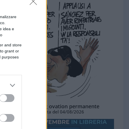
onalizzare
ico.
e idea e
to
er and store
to grant or
ed purposes
La standing ovation permanente
Vignetta del 04/08/2026