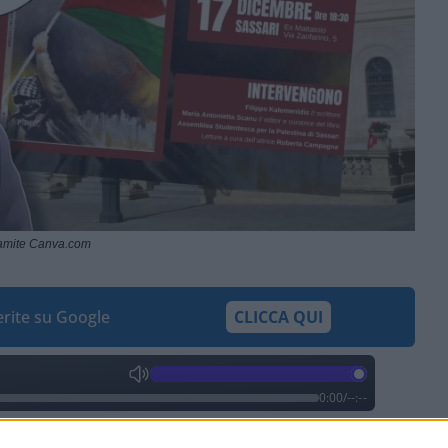
ramite Canva.com
ferite su Google
CLICCA QUI
0:00
/
--:--
ualsivoglia addebito, ma alla fine la verità