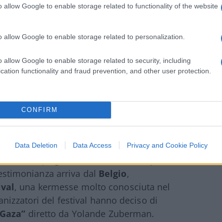
questo patrocinio, perché parliamo di quel
o allow Google to enable storage related to functionality of the website
tutto pur di mettere a tacere gli estremisti.
che ha una linea ben precisa sul Medio
o allow Google to enable storage related to personalization.
tito non condivide. Ma il sindaco di Sassari
no.
o allow Google to enable storage related to security, including
cation functionality and fraud prevention, and other user protection.
CONFIRM
le bandiere della pace, non le vogliamo”
Data Deletion
Data Access
Privacy and Cookie Policy
stina, a quegli attivisti che ormai sposano
 testimonianza arriva dal
Belgio
,
val
, una kermesse molto conosciuta nel
nizzatori del festival hanno deciso di
 Gaza”
diretto da Yolande Zuberman.