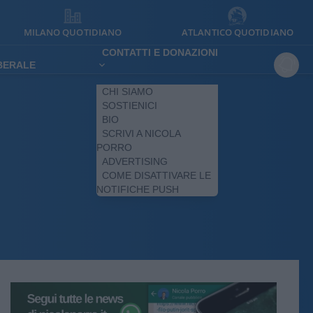
MILANO QUOTIDIANO
ATLANTICO QUOTIDIANO
CONTATTI E DONAZIONI
IBERALE
CHI SIAMO
SOSTIENICI
BIO
SCRIVI A NICOLA
PORRO
ADVERTISING
COME DISATTIVARE LE
NOTIFICHE PUSH