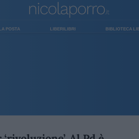
LA POSTA
LIBERILIBRI
BIBLIOTECA L
 ‘rivoluzione’. Al Pd è