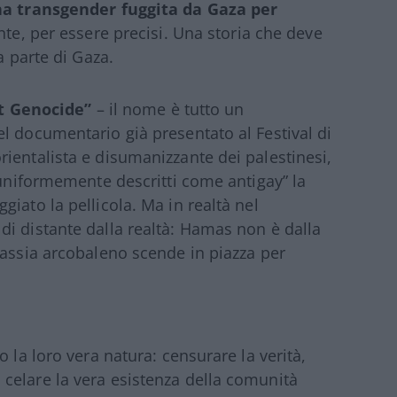
a transgender fuggita da Gaza per
nte, per essere precisi. Una storia che deve
a parte di Gaza.
t Genocide”
– il nome è tutto un
l documentario già presentato al Festival di
ientalista e disumanizzante dei palestinesi,
 uniformemente descritti come antigay” la
iato la pellicola. Ma in realtà nel
i distante dalla realtà: Hamas non è dalla
lassia arcobaleno scende in piazza per
 la loro vera natura: censurare la verità,
celare la vera esistenza della comunità