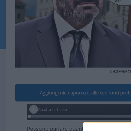
© ezioman t
Aggiungi nicolaporro.it alle tue fonti pre
Ascolta l'articolo
Possono parlare quanto vogliono, negare q