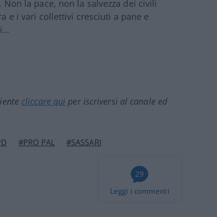
. Non la pace, non la salvezza dei civili
 e i vari collettivi cresciuti a pane e
hi…
ciente
cliccare qui
per iscriversi al canale ed
PD
#PRO PAL
#SASSARI
29
Leggi i commenti