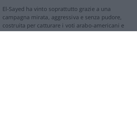
El-Sayed ha vinto soprattutto grazie a una
campagna mirata, aggressiva e senza pudore,
costruita per catturare i voti arabo-americani e
musulmani del Michigan. Niente messaggi
inclusivi per tutti i cittadini:
solo identità, rabbia
e rivendicazioni settarie.
E questi sarebbero i
tolleranti, inclusivi, amorevoli pucci pucci….