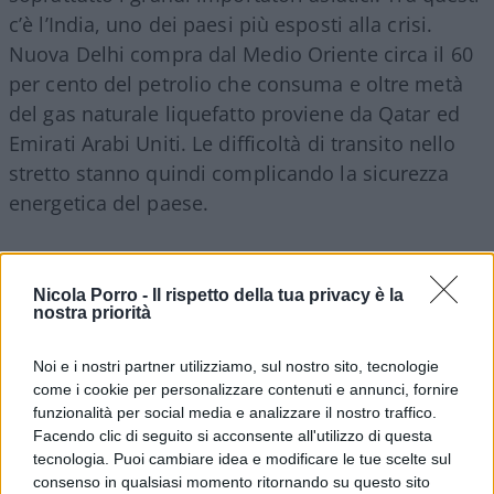
c’è l’India, uno dei paesi più esposti alla crisi.
Nuova Delhi compra dal Medio Oriente circa il 60
per cento del petrolio che consuma e oltre metà
del gas naturale liquefatto proviene da Qatar ed
Emirati Arabi Uniti. Le difficoltà di transito nello
stretto stanno quindi complicando la sicurezza
energetica del paese.
Nicola Porro -
Il rispetto della tua privacy è la
La questione è particolarmente delicata anche per
nostra priorità
il ruolo dell’India nell’industria petrolifera
globale
. Il paese è il quarto raffinatore di greggio
Noi e i nostri partner utilizziamo, sul nostro sito, tecnologie
al mondo, il terzo importatore e il quinto
come i cookie per personalizzare contenuti e annunci, fornire
funzionalità per social media e analizzare il nostro traffico.
esportatore di prodotti raffinati. Qualsiasi
Facendo clic di seguito si acconsente all'utilizzo di questa
interruzione significativa nelle forniture rischia
tecnologia. Puoi cambiare idea e modificare le tue scelte sul
quindi di propagarsi rapidamente ai mercati
consenso in qualsiasi momento ritornando su questo sito