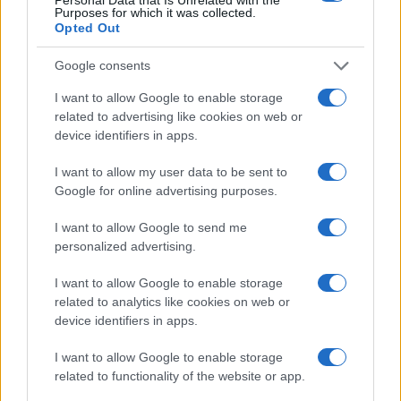
obiettivo di Trump è un altro
Purposes for which it was collected.
Opted Out
Google consents
A febbraio era arrivato un primo compromesso:
I want to allow Google to enable storage
Washington aveva abbassato i dazi al 18 per cento
related to advertising like cookies on web or
dopo che l’India aveva accettato di limitare gli
device identifiers in apps.
acquisti di petrolio russo. La nuova deroga, pur
I want to allow my user data to be sent to
limitata nel tempo, sembra andare nella direzione
Google for online advertising purposes.
opposta. La spiegazione ufficiale resta quella
I want to allow Google to send me
dell’emergenza energetica. La Casa Bianca vuole
personalized advertising.
evitare che il conflitto con l’Iran provochi
un’impennata incontrollata dei prezzi del petrolio
I want to allow Google to enable storage
e colpisca le economie più vulnerabili. In questo
related to analytics like cookies on web or
device identifiers in apps.
senso, permettere che il greggio già in mare
raggiunga le raffinerie indiane serve a immettere
I want to allow Google to enable storage
rapidamente nuova offerta sul mercato. Ma la
related to functionality of the website or app.
decisione ha anche
un effetto politico