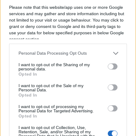
internazionali. Negli ultimi mesi Washington
Please note that this website/app uses one or more Google
aveva spinto con forza Nuova Delhi a ridurre – e
services and may gather and store information including but
poi interrompere – gli acquisti di greggio russo. La
not limited to your visit or usage behaviour. You may click to
grant or deny consent to Google and its third-party tags to
strategia faceva parte del tentativo di colpire le
use your data for below specified purposes in below Google
entrate energetiche del Cremlino e ridurre le
consent section.
risorse disponibili per la guerra in Ucraina. Le
pressioni non erano state soltanto diplomatiche:
Personal Data Processing Opt Outs
gli Stati Uniti avevano imposto dazi punitivi che
I want to opt-out of the Sharing of my
avevano portato le tariffe sulle merci indiane fino
personal data.
Opted In
al 50 per cento.
I want to opt-out of the Sale of my
Personal Data.
Leggi anche:
Opted In
I want to opt-out of processing my
Personal Data for Targeted Advertising.
Trump sarà pazzo, ma i fatti stanno dalla sua
Opted In
parte
I want to opt-out of Collection, Use,
Prima il Venezuela, poi l’Iran. Ma il vero
Retention, Sale, and/or Sharing of my
Personal Data that Is Unrelated with the