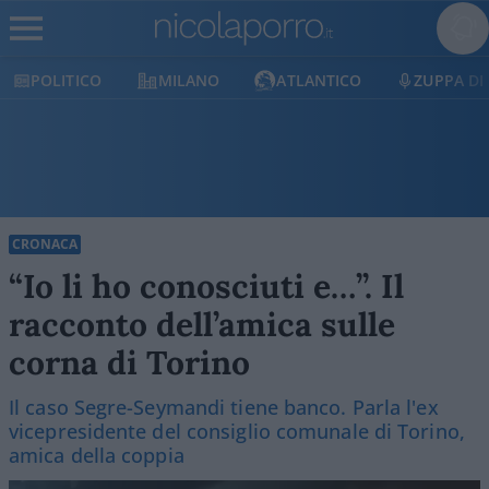
POLITICO
MILANO
ATLANTICO
ZUPPA DI
CRONACA
“Io li ho conosciuti e…”. Il
racconto dell’amica sulle
corna di Torino
Il caso Segre-Seymandi tiene banco. Parla l'ex
vicepresidente del consiglio comunale di Torino,
amica della coppia