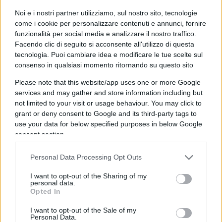
sessista
. Parla di una “Caporetto dell’amore”, la
Noi e i nostri partner utilizziamo, sul nostro sito, tecnologie
Ferrero. Definisce il tutto “una vicenda davvero
come i cookie per personalizzare contenuti e annunci, fornire
funzionalità per social media e analizzare il nostro traffico.
orribile” che “non merita la nostra attenzione” ma
Facendo clic di seguito si acconsente all'utilizzo di questa
“riesce a coinvolgere ed esaltare la parte peggiore
tecnologia. Puoi cambiare idea e modificare le tue scelte sul
di noi”. “
Un misto tra voyerismo e invidia” ci
consenso in qualsiasi momento ritornando su questo sito
spinge a vedere e rivedere quel filmato, la calma
Please note that this website/app uses one or more Google
con cui lui passa dalla proposta di matrimonio al
services and may gather and store information including but
“ti lascio libera” di andare a Mykonos con l’amante
not limited to your visit or usage behaviour. You may click to
grant or deny consent to Google and its third-party tags to
o presunto tale. “Lui troppo ricco per essere
use your data for below specified purposes in below Google
compatito e lei troppo bella e determinata,
consent section.
un’insopportabile Barbie torinese che ora viene
sotterrata dal pettegolezzo
“.
Personal Data Processing Opt Outs
I want to opt-out of the Sharing of my
personal data.
Leggi anche
Opted In
I want to opt-out of the Sale of my
Segre-Seymandi, corna e vendette: chi vince se
Personal Data.