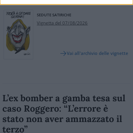
SEDUTE SATIRICHE
Vignetta del 07/08/2026
Vai all'archivio delle vignette
L’ex bomber a gamba tesa sul
caso Roggero: “L’errore è
stato non aver ammazzato il
terzo”