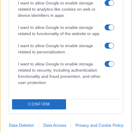
sottoposto Seymandi ad “un
linciaggio sessista
,
I want to allow Google to enable storage
related to analytics like cookies on web or
maschilista, violento, orrendo”. “Io non gioisco
device identifiers in apps.
quando i ricchi piangono. Piangiamo tutti per fatti
di cuore ma c’è del buon gusto a non coinvolgere
I want to allow Google to enable storage
gli altri. A non distruggere quel bel sogno d’amore
related to functionality of the website or app.
a cui vogliamo ancora credere. E sperare di
I want to allow Google to enable storage
trovare. Al di là del denaro, della bellezza, delle
related to personalization.
posizione sociale e del potere. Ecco cosa hanno
I want to allow Google to enable storage
perso, la cosa più importante di tutte: la fiducia
related to security, including authentication
nell’amore”.
functionality and fraud prevention, and other
user protection.
#CRISTINA SEYMANDI
#MASSIMO SEGRE
#TORINO
CONFIRM
29
Data Deletion
Data Access
Privacy and Cookie Policy
Leggi i commenti