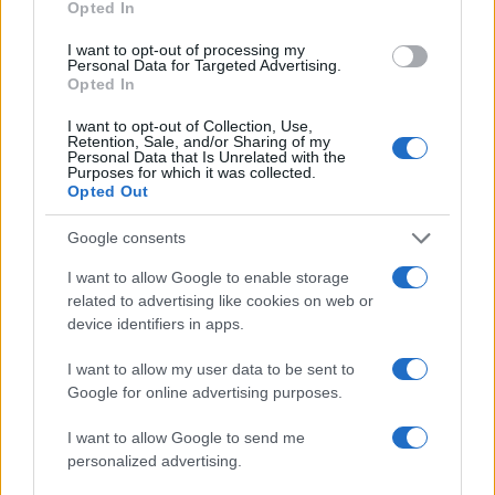
Opted In
finisce in tribunale
I want to opt-out of processing my
Personal Data for Targeted Advertising.
Opted In
Ferrero racconta: “Invece io li ho conosciuti felici e
I want to opt-out of Collection, Use,
Retention, Sale, and/or Sharing of my
innamorati. Reduci da storie faticose e finalmente
Personal Data that Is Unrelated with the
in grande sintonia. E mi spiace del male che si
Purposes for which it was collected.
Opted Out
sono fatti. Davvero tanto. Delle loro
incomprensioni, della mancata sincerità. Perché
Google consents
panni sporchi si lavano in famiglia
e loro, anche
I want to allow Google to enable storage
se per un periodo breve, sono stati una famiglia
related to advertising like cookies on web or
molto speciale”. Per l’ex esponente M5S “potevano
device identifiers in apps.
essere una delle più belle coppie che ci fossero
I want to allow my user data to be sent to
perché univano tante qualità”. “Potevano”. Poi
Google for online advertising purposes.
però il sogno si è infranto in una festa di
I want to allow Google to send me
compleanno tutt’altro che scontata. Anche lei,
personalized advertising.
amica di entrambi, è convinta che Segre abbia