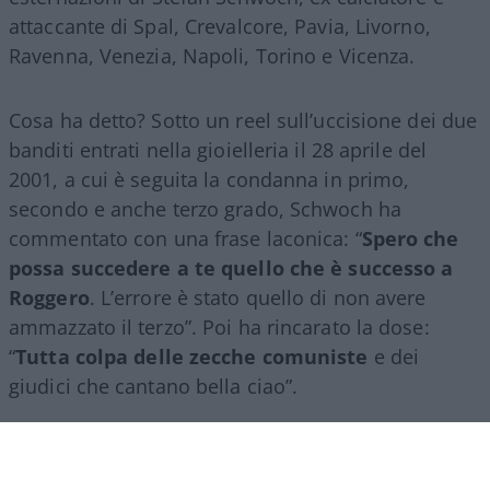
attaccante di Spal, Crevalcore, Pavia, Livorno,
Ravenna, Venezia, Napoli, Torino e Vicenza.
Cosa ha detto? Sotto un reel sull’uccisione dei due
banditi entrati nella gioielleria il 28 aprile del
2001, a cui è seguita la condanna in primo,
secondo e anche terzo grado, Schwoch ha
commentato con una frase laconica: “
Spero che
possa succedere a te quello che è successo a
Roggero
. L’errore è stato quello di non avere
ammazzato il terzo”. Poi ha rincarato la dose:
“
Tutta colpa delle zecche comuniste
e dei
giudici che cantano bella ciao”.