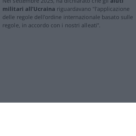
Nel settembre 2025, ha dichiarato che gli
aiuti
militari all’Ucraina
riguardavano “l’applicazione
delle regole dell’ordine internazionale basato sulle
regole, in accordo con i nostri alleati”.
Leggi anche: