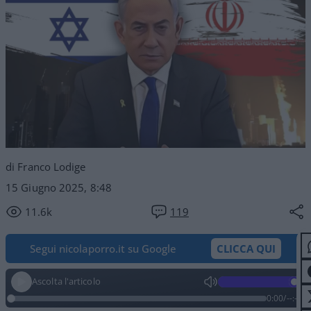
di Franco Lodige
15 Giugno 2025, 8:48
11.6k
119
Segui nicolaporro.it su Google
CLICCA QUI
Ascolta l'articolo
0:00
/
--:--