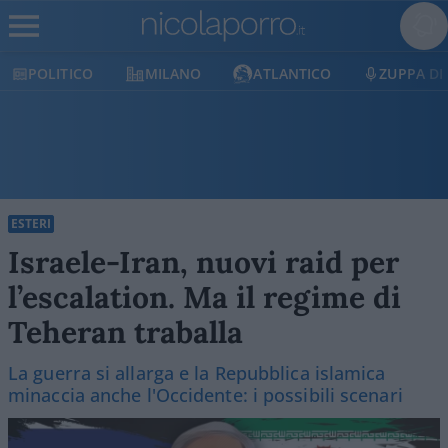
MILANO
ATLANTICO
ZUPPA DI PORRO
E
ESTERI
Israele-Iran, nuovi raid per
l’escalation. Ma il regime di
Teheran traballa
La guerra si allarga e la Repubblica islamica
minaccia anche l'Occidente: i possibili scenari