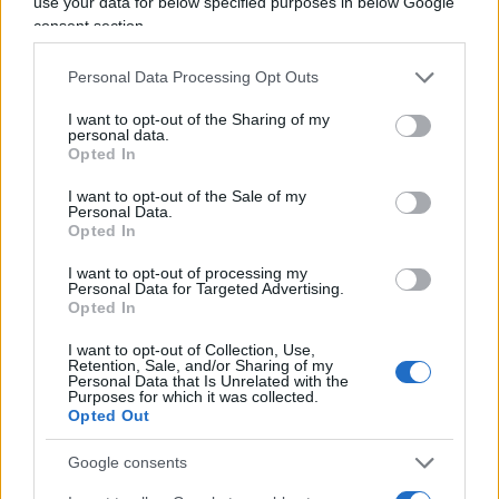
essere pronto a lanciare “2.000 missili” contro
use your data for below specified purposes in below Google
consent section.
Israele, minacciando un attacco “venti volte più
potente” del precedente. “Le continue aggressioni
Personal Data Processing Opt Outs
sioniste – ha avvertito Pezeshkian – saranno
I want to opt-out of the Sharing of my
accolte con una reazione ancora più dura e
personal data.
decisa”. Teheran ha inoltre messo in guardia Stati
Opted In
Uniti, Regno Unito e Francia dal fornire supporto
I want to opt-out of the Sale of my
Personal Data.
militare a Israele. Secondo fonti dei media
Opted In
iraniani, l’Iran sarebbe pronto a colpire le basi di
questi Paesi nella regione qualora dovessero
I want to opt-out of processing my
Personal Data for Targeted Advertising.
intervenire a favore di Tel Aviv.
Opted In
I want to opt-out of Collection, Use,
Retention, Sale, and/or Sharing of my
Nel tentativo di riportare la diplomazia al centro, il
Personal Data that Is Unrelated with the
Purposes for which it was collected.
presidente francese Emmanuel Macron ha avuto
Opted Out
un colloquio telefonico con Pezeshkian,
invitandolo a tornare “al più presto” al tavolo dei
Google consents
negoziati sul nucleare. “Un’intesa è l’unico modo