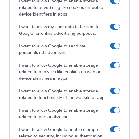
I want to allow Google to enable storage
per evitare una nuova escalation”, ha dichiarato
related to advertising like cookies on web or
l’Eliseo. Nel frattempo, il primo ministro
device identifiers in apps.
britannico Keir Starmer ha fatto sapere di aver
I want to allow my user data to be sent to
ordinato lo spostamento di risorse militari nella
Google for online advertising purposes.
regione, inclusi velivoli da combattimento.
I want to allow Google to send me
personalized advertising.
I want to allow Google to enable storage
Leggi anche:
related to analytics like cookies on web or
device identifiers in apps.
Gli accordi “violati” sul nucleare iraniano: cosa
I want to allow Google to enable storage
c’è dietro l’attacco di Israele
related to functionality of the website or app.
Dai tentacoli alla testa della piovra: l’attacco al
regime iraniano
I want to allow Google to enable storage
related to personalization.
L’atomica iraniana viene da lontano: chi ha
fermato Israele per vent’anni
I want to allow Google to enable storage
related to security, including authentication