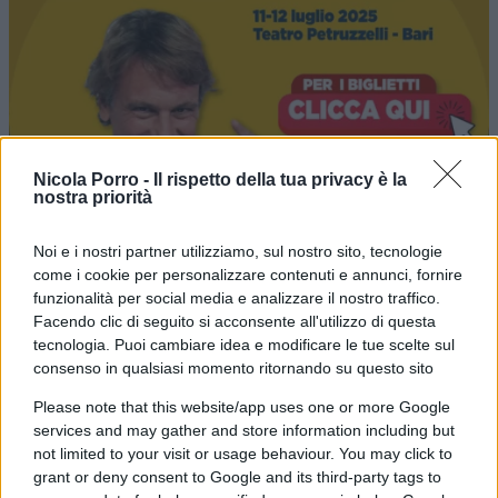
Nicola Porro -
Il rispetto della tua privacy è la
nostra priorità
Noi e i nostri partner utilizziamo, sul nostro sito, tecnologie
come i cookie per personalizzare contenuti e annunci, fornire
funzionalità per social media e analizzare il nostro traffico.
Facendo clic di seguito si acconsente all'utilizzo di questa
tecnologia. Puoi cambiare idea e modificare le tue scelte sul
consenso in qualsiasi momento ritornando su questo sito
Please note that this website/app uses one or more Google
services and may gather and store information including but
La
risposta militare di Teheran
non si è fatta
not limited to your visit or usage behaviour. You may click to
attendere. L’esercito iraniano ha annunciato di
grant or deny consent to Google and its third-party tags to