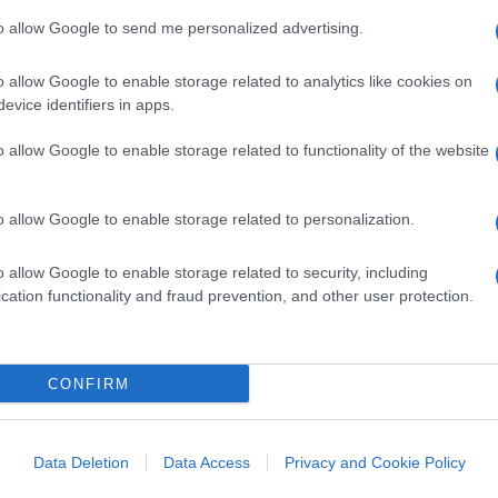
Luca Cordero di Montezemolo,
to allow Google to send me personalized advertising.
che ha sottolineato al
Frankfurter Allgemeine
a il mercato Alta Velocità tedesco e quello
o allow Google to enable storage related to analytics like cookies on
evice identifiers in apps.
ggi il mercato tedesco assomiglia molto a
lla concorrenza. Siamo quindi fiduciosi di
o allow Google to enable storage related to functionality of the website
 miglioramento del servizio ferroviario.
operatore ferroviario ad alta velocità
o allow Google to enable storage related to personalization.
punto di riferimento europeo in questo
nostro modello come riferimento per altri
o allow Google to enable storage related to security, including
tezemolo si poi soffermato sull’importanza
cation functionality and fraud prevention, and other user protection.
mercato tedesco: “In Italia la situazione è
a l’autorità di regolamentazione ferroviaria.
mmessi nei primi anni. Quello che
CONFIRM
erienza: come costruire un’attività
Data Deletion
Data Access
Privacy and Cookie Policy