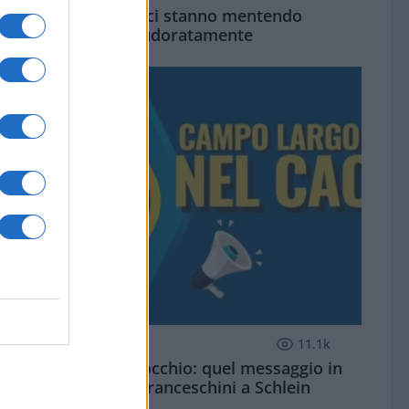
Su Ceuta ci stanno mentendo
spudoratamente
ZUPPA DI PORRO
11.1k
Campo largo, occhio: quel messaggio in
codice di Franceschini a Schlein