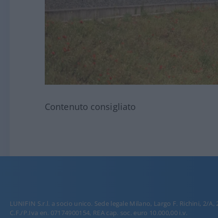
Contenuto consigliato
LUNIFIN S.r.l. a socio unico. Sede legale Milano, Largo F. Richini, 2/A,
C.F./P.Iva en. 07174900154, REA cap. soc. euro 10.000,00 i.v.