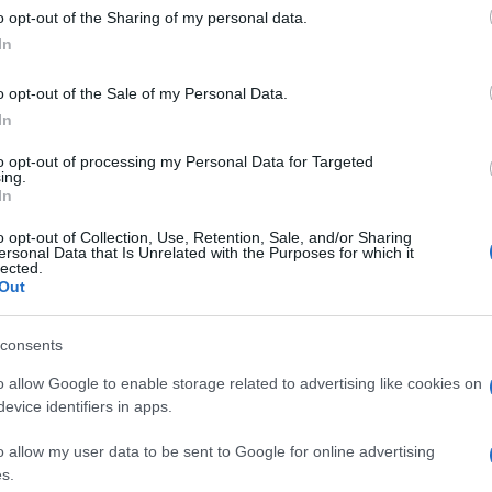
o opt-out of the Sharing of my personal data.
In
nizialmente 26, ma c’è già un’opzione per
o opt-out of the Sale of my Personal Data.
rdi a cui se ne aggiungono 2,4 per la
In
ate a formazione del personale, servizi IT e
to opt-out of processing my Personal Data for Targeted
ing.
8 città
su 1.300 chilometri di rete per un
In
ue direttrici principali: Monaco di Baviera-
erlino-Amburgo, facendo così esplodere
o opt-out of Collection, Use, Retention, Sale, and/or Sharing
ersonal Data that Is Unrelated with the Purposes for which it
mento che porterà benefici all’intero sistema
lected.
Out
di circa
2.500 posti di lavoro
(tra
piego di oltre 5mila lavoratori del comparto
consents
questo si aggiungono i costi del pedaggio:
o allow Google to enable storage related to advertising like cookies on
 di euro per accedere alla rete, soldi che
evice identifiers in apps.
rutturale già in atto della rete tedesca.
o allow my user data to be sent to Google for online advertising
s.
to del settore”