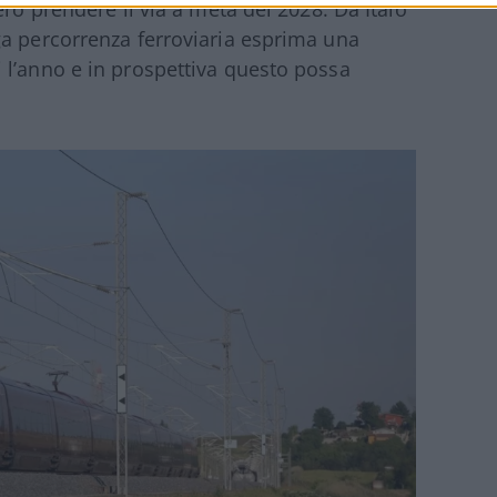
ero prendere il via a metà del 2028. Da Italo
ga percorrenza ferroviaria esprima una
 l’anno e in prospettiva questo possa