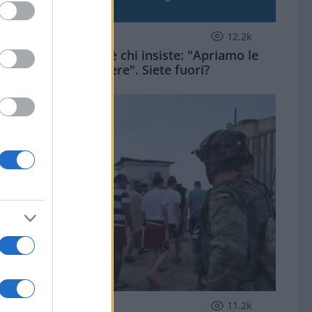
ZUPPA DI PORRO
12.2k
Dopo Ceuta c'è chi insiste: "Apriamo le
frontiere". Siete fuori?
ESTERI
11.2k