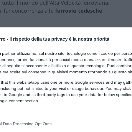
n tutto il mondo dell’Alta Velocità ferroviaria.
er far concorrenza alle
ferrovie tedesche
so l’internazionalizzazione”
rro -
Il rispetto della tua privacy è la nostra priorità
erso l’internazionalizzazione dell’azienda.
disponiamo della licenza ferroviaria e
ri partner utilizziamo, sul nostro sito, tecnologie come i cookie per pers
l certificato di sicurezza. Ma soprattutto
annunci, fornire funzionalità per social media e analizzare il nostro traff
 di seguito si acconsente all'utilizzo di questa tecnologia. Puoi cambiar
 il costruttore tedesco Siemens il
e tue scelte sul consenso in qualsiasi momento ritornando su questo si
treni” commenta l’
AD di Italo,
 that this website/app uses one or more Google services and may gath
e “È assolutamente necessario che, entro
including but not limited to your visit or usage behaviour. You may click 
ura ferroviaria ci dia un quadro chiaro e
 to Google and its third-party tags to use your data for below specifi
le stazioni che ci servono per operare.
ogle consent section.
tto con Siemens entro il prossimo giugno e
 pena un allungamento pesante nei tempi di
etto non più sostenibile da un punto di
l Data Processing Opt Outs