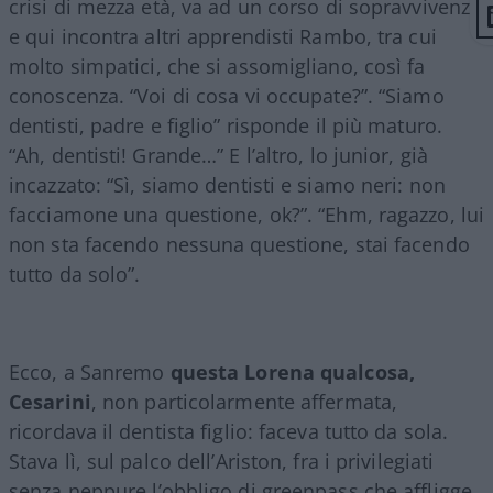
crisi di mezza età, va ad un corso di sopravvivenza
e qui incontra altri apprendisti Rambo, tra cui
molto simpatici, che si assomigliano, così fa
conoscenza. “Voi di cosa vi occupate?”. “Siamo
dentisti, padre e figlio” risponde il più maturo.
“Ah, dentisti! Grande…” E l’altro, lo junior, già
incazzato: “Sì, siamo dentisti e siamo neri: non
facciamone una questione, ok?”. “Ehm, ragazzo, lui
non sta facendo nessuna questione, stai facendo
tutto da solo”.
Ecco, a Sanremo
questa Lorena qualcosa,
Cesarini
, non particolarmente affermata,
ricordava il dentista figlio: faceva tutto da sola.
Stava lì, sul palco dell’Ariston, fra i privilegiati
senza neppure l’obbligo di greenpass che affligge