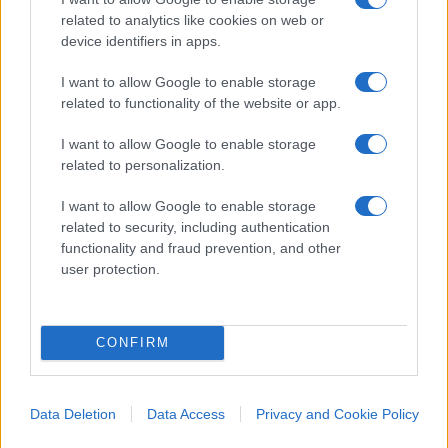
related to analytics like cookies on web or
Pagina
PAGINA
device identifiers in apps.
Precedente
SUCCESSIVA
I want to allow Google to enable storage
related to functionality of the website or app.
193
I want to allow Google to enable storage
Leggi i commenti
related to personalization.
I want to allow Google to enable storage
SEDUTE SATIRICHE
related to security, including authentication
functionality and fraud prevention, and other
Vignetta del 04/08/2026
user protection.
CONFIRM
Vai all'archivio delle vignette
Data Deletion
Data Access
Privacy and Cookie Policy