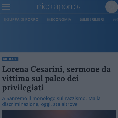
ECONOMIA
LIBERILIBRI
SHOP
SOSTIENICI
ARTICOLI
Lorena Cesarini, sermone da
vittima sul palco dei
privilegiati
A Sanremo il monologo sul razzismo. Ma la
discriminazione, oggi, sta altrove