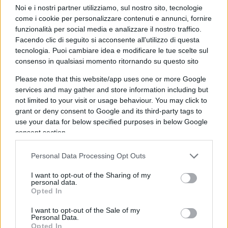
all’ennesimo j’accuse contro il Paese di merda che
Noi e i nostri partner utilizziamo, sul nostro sito, tecnologie
come i cookie per personalizzare contenuti e annunci, fornire
ti ha fatto benestante e rinomata, il va’ in mona
funzionalità per social media e analizzare il nostro traffico.
scatta fatale in 50 sfumature di ogni colore. Ma
Facendo clic di seguito si acconsente all'utilizzo di questa
perché sempre questa scemenza del far sentire in
tecnologia. Puoi cambiare idea e modificare le tue scelte sul
colpa a prescindere, perché questo andare in giro,
consenso in qualsiasi momento ritornando su questo sito
tra gente indifferente o perfino simpatizzante,
Please note that this website/app uses one or more Google
“ehi!, tu!, sono nera! Te ne sei accorto? Che c’è che
services and may gather and store information including but
not limited to your visit or usage behaviour. You may click to
non va? Sei un razzista? L’Italia è un Paese
grant or deny consent to Google and its third-party tags to
razzista?” e via solfeggiando sullo spartito BLM.
use your data for below specified purposes in below Google
Anche basta.
consent section.
Personal Data Processing Opt Outs
Certo,
Sanremo è Sanremo, per dire l’epitome del
I want to opt-out of the Sharing of my
personal data.
trash
, si passa da un succedaneo di cantante che
Opted In
si battezza da solo (col bianco da osteria, verrebbe
I want to opt-out of the Sale of my
da sospettare) a Fiorello che prende in giro i
Personal Data.
Opted In