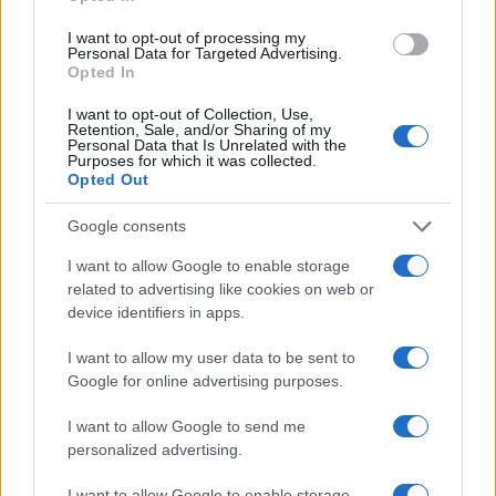
malati a vario titolo, a una attrice di moderata
fama che mette sul banco degli imputati un Paese
I want to opt-out of processing my
Personal Data for Targeted Advertising.
che ha di meglio da fare: qui sta la somma
Opted In
volgarità, quel rimestare un po’ cialtrone nei sensi
I want to opt-out of Collection, Use,
di colpa, nell’effetto facile, nella retorica
Retention, Sale, and/or Sharing of my
Personal Data that Is Unrelated with the
strappalacrime.
E ora, sotto col prossimo
Purposes for which it was collected.
Opted Out
cantante ipergender
, con un’altra pagliacciata
che magari offende quei coglioni di cattolici,
Google consents
peggio per loro. E su, Lorena, che per recitare il
I want to allow Google to enable storage
patetismo a soggetto ti sei intascata un cachet che
related to advertising like cookies on web or
i milioni di privati del lavoro, per le insane voglie
device identifiers in apps.
di un regime mascalzone, si sognano per i
I want to allow my user data to be sent to
prossimi 40 anni!
Google for online advertising purposes.
I want to allow Google to send me
#BLACK LIVE MATTER
#CHECCO ZALONE
personalized advertising.
#NO VAX
#POLITICAMENTE CORRETO
#SANREMO
I want to allow Google to enable storage