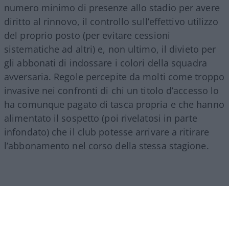
numero minimo di presenze allo stadio per avere
diritto al rinnovo, il controllo sull’effettivo utilizzo
del proprio posto (per evitare cessioni
sistematiche ad altri) e, non ultimo, il divieto per
gli abbonati di indossare i colori della squadra
avversaria. Regole percepite da molti come troppo
invasive nei confronti di chi un titolo d’accesso lo
ha comunque pagato di tasca propria e che hanno
alimentato il sospetto (poi rivelatosi in parte
infondato) che il club potesse arrivare a ritirare
l’abbonamento nel corso della stessa stagione.