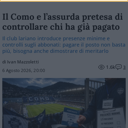
Il Como e l’assurda pretesa di
controllare chi ha già pagato
Il club lariano introduce presenze minime e
controlli sugli abbonati: pagare il posto non basta
più, bisogna anche dimostrare di meritarlo
di Ivan Mazzoletti
1.6k
3
6 Agosto 2026, 20:00