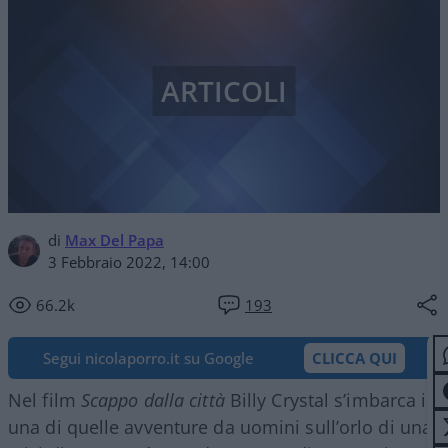
ARTICOLI
di
Max Del Papa
3 Febbraio 2022, 14:00
66.2k
193
Segui nicolaporro.it su Google
CLICCA QUI
Nel film
Scappo dalla città
Billy Crystal s’imbarca in
una di quelle avventure da uomini sull’orlo di una