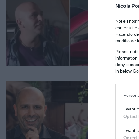
Nicola Po
Noi e i nost
contenuti e 
Facendo clic
modificare l
Please note
information 
deny consent
in below Go
Persona
I want t
Opted 
I want t
Opted 