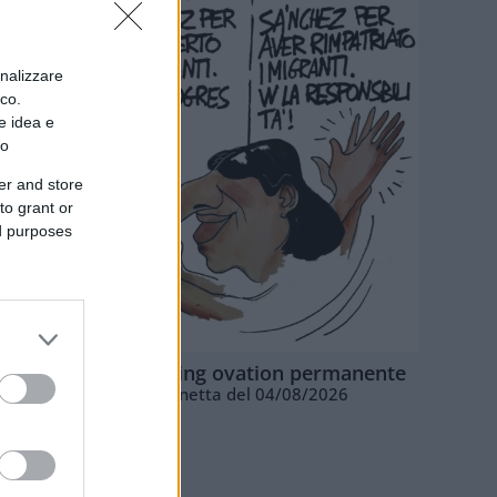
onalizzare
ico.
e idea e
to
er and store
to grant or
ed purposes
La standing ovation permanente
Vignetta del 04/08/2026