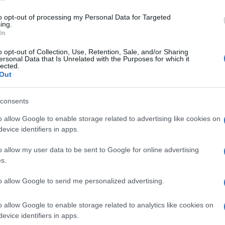
di
Giuseppe De Lorenzo
8.8k
1 Gennaio 2026, 17:00
to opt-out of processing my Personal Data for Targeted
ing.
In
“La battuta su Gaza doveva evitarla”.
o opt-out of Collection, Use, Retention, Sale, and/or Sharing
ersonal Data that Is Unrelated with the Purposes for which it
Vogliono già zittire Checco Zalone
lected.
Out
consents
o allow Google to enable storage related to advertising like cookies on
evice identifiers in apps.
di
Max Del Papa
19.6k
o allow my user data to be sent to Google for online advertising
22 Dicembre 2025, 18:30
s.
to allow Google to send me personalized advertising.
Checco Zalone, dopo l’addio a
Mariangela Eboli crollano i conti
o allow Google to enable storage related to analytics like cookies on
evice identifiers in apps.
della sua società