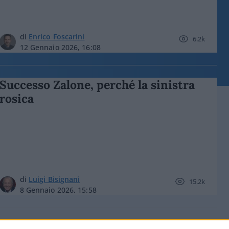
di
Enrico Foscarini
6.2k
12 Gennaio 2026, 16:08
Successo Zalone, perché la sinistra
rosica
di
Luigi Bisignani
15.2k
8 Gennaio 2026, 15:58
Così Zalone asfalta il politicamente