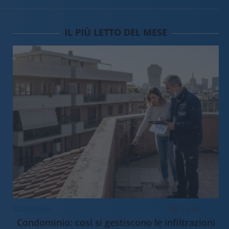
IL PIÙ LETTO DEL MESE
ECONOMIA
12.4k
Condominio: così si gestiscono le infiltrazioni