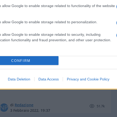
o allow Google to enable storage related to functionality of the website
o allow Google to enable storage related to personalization.
di
Enrico Foscarini
5.3k
o allow Google to enable storage related to security, including
13 Dicembre 2025, 17:39
cation functionality and fraud prevention, and other user protection.
Checco Zalone, arriva la rosicata dei
CONFIRM
virologi
Data Deletion
Data Access
Privacy and Cookie Policy
di
Redazione
51.7k
3 Febbraio 2022, 19:37