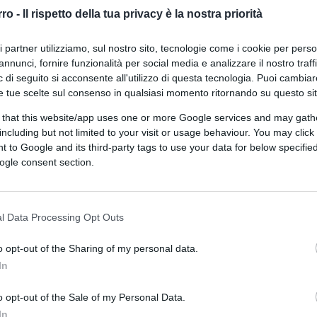
corretto
rro -
Il rispetto della tua privacy è la nostra priorità
ri partner utilizziamo, sul nostro sito, tecnologie come i cookie per pers
annunci, fornire funzionalità per social media e analizzare il nostro traff
 di seguito si acconsente all'utilizzo di questa tecnologia. Puoi cambiar
e tue scelte sul consenso in qualsiasi momento ritornando su questo si
 that this website/app uses one or more Google services and may gath
di
Fiorenza Cirillo
8.3k
including but not limited to your visit or usage behaviour. You may click 
4 Gennaio 2026, 16:00
 to Google and its third-party tags to use your data for below specifi
ogle consent section.
A Checco Zalone manca Checco
Zalone
l Data Processing Opt Outs
o opt-out of the Sharing of my personal data.
In
o opt-out of the Sale of my Personal Data.
In