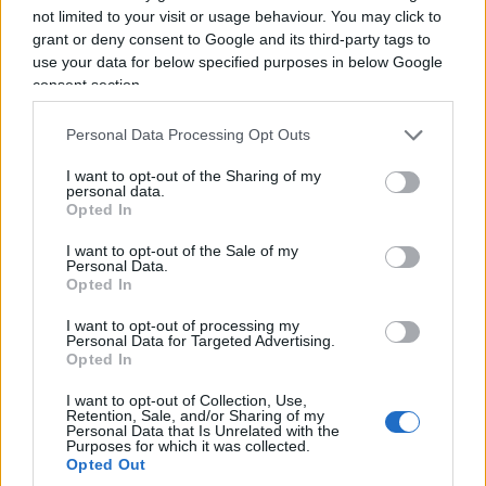
not limited to your visit or usage behaviour. You may click to
Ceuta, l’altra faccia della crisi: “Mi sono trovata
grant or deny consent to Google and its third-party tags to
use your data for below specified purposes in below Google
un migrante in mutande nel letto”
consent section.
Naturalmente un premier deve essere protetto. Ci
Personal Data Processing Opt Outs
mancherebbe. Ma politicamente l’immagine è
I want to opt-out of the Sharing of my
irresistibile: mentre Madrid litiga con Roma
personal data.
Opted In
perché Roma pretende maggiori garanzie sui
confini, gli uomini incaricati di difendere quei
I want to opt-out of the Sale of my
Personal Data.
confini chiedono più uomini e più mezzi. Altro che
Opted In
crociata della Meloni. E non è nemmeno l’unico
I want to opt-out of processing my
problema che Sanchez ha sulla scrivania, basti
Personal Data for Targeted Advertising.
Opted In
pensare ai
grattacapi giudiziari
. Il 16 luglio la
giustizia spagnola ha confermato il rinvio a
I want to opt-out of Collection, Use,
Retention, Sale, and/or Sharing of my
giudizio con giuria popolare della moglie Begoña
Personal Data that Is Unrelated with the
Purposes for which it was collected.
Gómez per traffico di influenze e malversazione;
Opted Out
lei nega ogni illecito e il governo parla di un