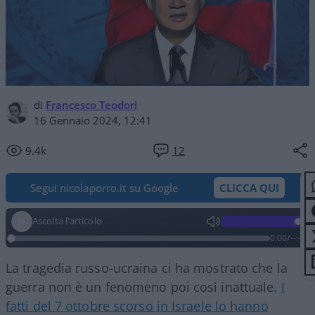
di
Francesco Teodori
16 Gennaio 2024, 12:41
9.4k
12
Segui nicolaporro.it su Google
CLICCA QUI
Ascolta l'articolo
0:00
/
--:--
La tragedia russo-ucraina ci ha mostrato che la
guerra non è un fenomeno poi così inattuale.
I
fatti del 7 ottobre scorso in Israele lo hanno