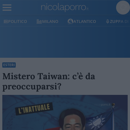
MILANO
ATLANTICO
ZUPPA DI PORRO
E
ESTERI
Mistero Taiwan: c’è da
preoccuparsi?