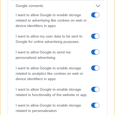
procedimento politicamente motivato. Pochi
Google consents
giorni prima il fratello del premier, David Sanchez,
I want to allow Google to enable storage
era stato condannato in primo grado a nove anni
related to advertising like cookies on web or
device identifiers in apps.
di interdizione dai pubblici uffici per
prevaricazione amministrativa, sentenza che può
I want to allow my user data to be sent to
impugnare. Intanto un’inchiesta per corruzione ha
Google for online advertising purposes.
coinvolto uomini che hanno fatto parte
I want to allow Google to send me
dell’entourage socialista, pur senza chiamare in
personalized advertising.
causa personalmente il premier. Forse, prima di
dichiarare guerra diplomatica all’Italia, ci sarebbe
I want to allow Google to enable storage
related to analytics like cookies on web or
abbastanza materiale di cui occuparsi a Madrid.
device identifiers in apps.
I want to allow Google to enable storage
Ma il punto politico resta un altro. Meloni e
related to functionality of the website or app.
Sanchez
incarnano ormai due strade
. La prima
dice che l’immigrazione irregolare si combatte
I want to allow Google to enable storage
prima che diventi ingestibile, rafforzando le
related to personalization.