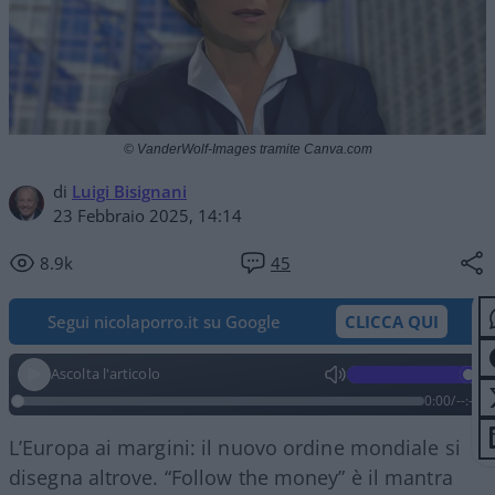
© VanderWolf-Images tramite Canva.com
di
Luigi Bisignani
23 Febbraio 2025, 14:14
8.9k
45
Segui nicolaporro.it su Google
CLICCA QUI
Ascolta l'articolo
0:00
/
--:--
L’Europa ai margini: il nuovo ordine mondiale si
disegna altrove. “Follow the money” è il mantra