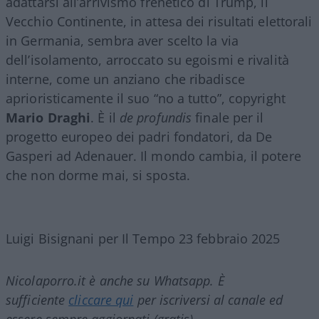
adattarsi all’arrivismo frenetico di Trump, il
Vecchio Continente, in attesa dei risultati elettorali
in Germania, sembra aver scelto la via
dell’isolamento, arroccato su egoismi e rivalità
interne, come un anziano che ribadisce
aprioristicamente il suo “no a tutto”, copyright
Mario Draghi
. È il
de profundis
finale per il
progetto europeo dei padri fondatori, da De
Gasperi ad Adenauer. Il mondo cambia, il potere
che non dorme mai, si sposta.
Luigi Bisignani per Il Tempo 23 febbraio 2025
Nicolaporro.it è anche su Whatsapp. È
sufficiente
cliccare qui
per iscriversi al canale ed
essere sempre aggiornati (gratis)