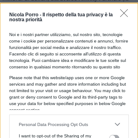
società fondata nel 2021 da Jared Kushner, marito
di Ivanka Trump). E, a proposito di progetti audaci,
Nicola Porro -
Il rispetto della tua privacy è la
nostra priorità
pare che si stia disegnando la “Riviera del Medio
Oriente” sulla striscia di Gaza, con la benedizione
Noi e i nostri partner utilizziamo, sul nostro sito, tecnologie
del premier israeliano con parenti e amici di Mar
come i cookie per personalizzare contenuti e annunci, fornire
a Lago a Palm beach in Florida.
Se Trump agisce
funzionalità per social media e analizzare il nostro traffico.
Facendo clic di seguito si acconsente all'utilizzo di questa
per vendetta
verso quelli che pensa nemici – il
tecnologia. Puoi cambiare idea e modificare le tue scelte sul
suo discorso di Davos, nel gennaio scorso, ne è la
consenso in qualsiasi momento ritornando su questo sito
prova – Bin Salman è guidato da puro
Please note that this website/app uses one or more Google
pragmatismo. Lo capì già nel 2015, quando
services and may gather and store information including but
l’accordo sul nucleare iraniano, voluto da
Barack
not limited to your visit or usage behaviour. You may click to
Obama
(Joint Comprehensive Plan of Action) a
grant or deny consent to Google and its third-party tags to
use your data for below specified purposes in below Google
fronte di un alleggerimento delle sanzioni, spinse
consent section.
MBS a cercare nuovi alleati per il suo
consolidamento internazionale.
Personal Data Processing Opt Outs
I want to opt-out of the Sharing of my