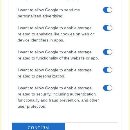
Bianca è stato “disruptive”
, come direbbero gli
I want to allow Google to send me
americani. E i grandi fondi d’investimento di Wall
personalized advertising.
Street, pur guardinghi, stanno ricalibrando le loro
I want to allow Google to enable storage
strategie. Intanto, il Deep State cerca il modo
related to analytics like cookies on web or
contenere il ciclone che sta spazzando via i vecchi
device identifiers in apps.
equilibri tenuti a lungo dai democratici. L’asse
I want to allow Google to enable storage
Usa-Arabia Saudita-Israele-Russia-Cina è ormai il
related to functionality of the website or app.
pilastro del nuovo ordine mondiale. Con un unico
nemico comune (quasi) a tutti: l’Iran.
I want to allow Google to enable storage
related to personalization.
I want to allow Google to enable storage
E se qualcuno pensa che far fuori Trump possa far
related to security, including authentication
functionality and fraud prevention, and other
saltare il sistema, è meglio che ripensi: il suo vice,
user protection.
JD Vance
, è già in formazione e potrebbe persino
superare il maestro. Trump è autentico sui
generis, Vance è un progetto studiato a tavolino.
CONFIRM