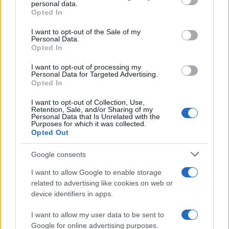
E fu così che, nello stesso anno, riconobbe il
personal data.
Opted In
valore strategico di
Matteo Renzi
che, con
lungimirante fiuto politico, lo sostenne prima
I want to opt-out of the Sale of my
Personal Data.
ancora che diventasse principe ereditario. Oggi
Opted In
Renzi torna sotto i riflettori: pare abbia
I want to opt-out of processing my
recentemente incrociato Trump a Miami, mentre
Personal Data for Targeted Advertising.
Opted In
da tempo, attraverso la rete di
Marco Carrai
e
Andrea Stroppa
, si è avvicinato al mondo di Elon
I want to opt-out of Collection, Use,
Retention, Sale, and/or Sharing of my
Musk. Quest’ultimo ormai protagonista
Personal Data that Is Unrelated with the
Purposes for which it was collected.
geopolitico, oltre che tecnologico. Non pago di
Opted Out
Starlink che sta pubblicizzando massicciamente in
Google consents
Italia con abbonamenti a 40 euro al mese, e dell’AI
sotto il suo controllo, con i suoi umanoidi, sta ora
I want to allow Google to enable storage
lavorando ad un nuovo ordine anche sul piano
related to advertising like cookies on web or
device identifiers in apps.
umano. E chi osa mettersi sulla sua strada, come i
vertici dell’intelligence americana, viene fatto
I want to allow my user data to be sent to
fuori.
Il ritorno di Donald Trump alla Casa
Google for online advertising purposes.