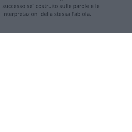
successo se” costruito sulle parole e le
interpretazioni della stessa Fabiola.
C’è una frase, verso la fine della lunga
chiacchierata che Fabiola Sciabbarrasi ha
concesso a Hoara Borselli, che da sola vale “il