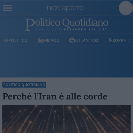
POLITICO
MILANO
ATLANTICO
ZUPPA DI
POLITICO QUOTIDIANO
Perché l’Iran è alle corde