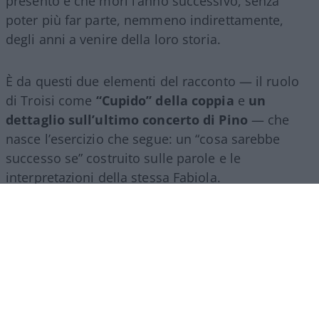
presentò e che morì l’anno successivo, senza
poter più far parte, nemmeno indirettamente,
degli anni a venire della loro storia.
È da questi due elementi del racconto — il ruolo
di Troisi come
“Cupido” della coppia
e
un
dettaglio sull’ultimo concerto di Pino
— che
nasce l’esercizio che segue: un “cosa sarebbe
successo se” costruito sulle parole e le
interpretazioni della stessa Fabiola.