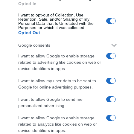
Opted In
I want to opt-out of Collection, Use,
Retention, Sale, and/or Sharing of my
-Vettori penetrati circa 6–10%.
Personal Data that Is Unrelated with the
Purposes for which it was collected.
Opted Out
-Vettori effettivamente a segno circa 3–5%.
Google consents
I want to allow Google to enable storage
related to advertising like cookies on web or
In termini assoluti ciò significa che meno di cento
device identifiers in apps.
vettori hanno realmente colpito target militari o
infrastrutturali.
I want to allow my user data to be sent to
Google for online advertising purposes.
Implicazioni strategiche
I want to allow Google to send me
personalized advertising.
Il trend operativo suggerisce che la capacità
I want to allow Google to enable storage
offensiva iraniana stia entrando in una fase di
related to analytics like cookies on web or
logoramento a causa dei tre fattori che spiegano il
device identifiers in apps.