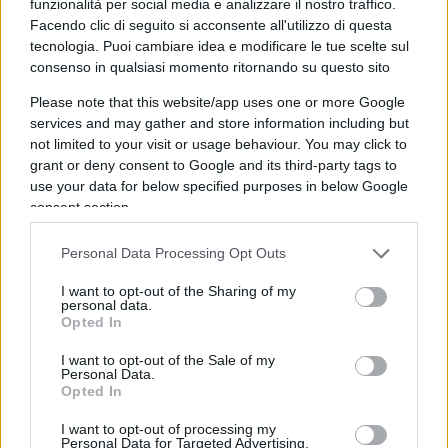
funzionalità per social media e analizzare il nostro traffico.
Facendo clic di seguito si acconsente all'utilizzo di questa
Su circa 1946 vettori lanciati, si stima quindi che:
tecnologia. Puoi cambiare idea e modificare le tue scelte sul
consenso in qualsiasi momento ritornando su questo sito
1760 siano stati intercettati, 186 abbiano superato
le difese.
Please note that this website/app uses one or more Google
services and may gather and store information including but
not limited to your visit or usage behaviour. You may click to
Vettori penetrati e target colpiti
grant or deny consent to Google and its third-party tags to
use your data for below specified purposes in below Google
consent section.
Non tutti i vettori penetrati raggiungono il
Personal Data Processing Opt Outs
bersaglio. Errori di guida, contromisure
elettroniche e malfunzionamenti riducono
I want to opt-out of the Sharing of my
personal data.
ulteriormente l’efficacia degli attacchi. Le stime
Opted In
operative indicano che solo 40–50% dei vettori
I want to opt-out of the Sale of my
penetrati colpisce realmente un obiettivo.
Personal Data.
Opted In
-Vettori intercettati circa 90–94%.
I want to opt-out of processing my
Personal Data for Targeted Advertising.