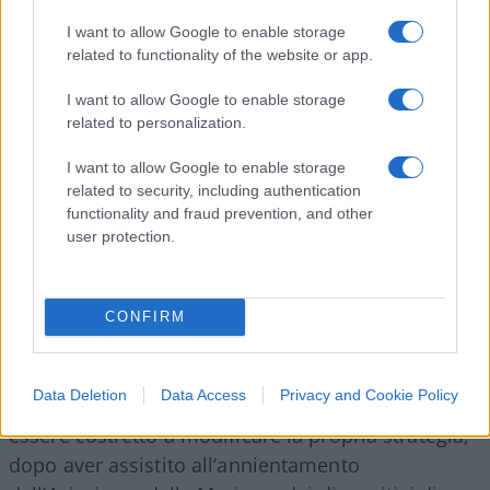
declino del ritmo dei lanci:
I want to allow Google to enable storage
related to functionality of the website or app.
distruzione dei siti di lancio;
I want to allow Google to enable storage
consumo delle scorte pronte all’uso;
related to personalization.
superiorità informativa e aerea della coalizione.
I want to allow Google to enable storage
related to security, including authentication
L’offensiva missilistica iraniana rimane quindi uno
functionality and fraud prevention, and other
strumento di pressione politica e psicologica, ma
user protection.
l’elevata percentuale di intercettazioni riduce
drasticamente la sua efficacia militare reale.
CONFIRM
Prospettive
Data Deletion
Data Access
Privacy and Cookie Policy
Se il trend attuale continuerà, l’Iran potrebbe
essere costretto a modificare la propria strategia,
dopo aver assistito all’annientamento