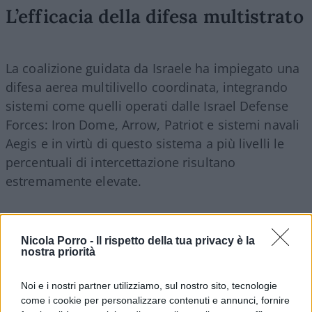
L’efficacia della difesa multistrato
La coalizione guidata da Israele ha impiegato una
difesa aerea multilivello coordinata, integrando
sistemi come quelli operati dalle Israel Defense
Forces: Iron Dome, Arrow, Patriot e sistemi navali
Aegis e in virtù di questo sistema a più livelli le
percentuali di intercettazione risultano
estremamente elevate.
–
Missili balistici e da crociera intercettati
:
92%.
Nicola Porro -
Il rispetto della tua privacy è la
nostra priorità
Noi e i nostri partner utilizziamo, sul nostro sito, tecnologie
come i cookie per personalizzare contenuti e annunci, fornire
–
Droni intercettati
: 95%.