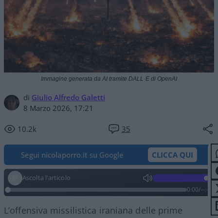
Immagine generata da AI tramite DALL·E di OpenAI
di
Giulio Alfredo Galetti
8 Marzo 2026, 17:21
10.2k
35
Segui nicolaporro.it su Google
CLICCA QUI
Ascolta l'articolo
0:00
/
--:--
L’offensiva missilistica iraniana delle prime