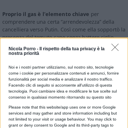
Proprio il gas è l’elemento chiave
per
comprendere una certa “arrendevolezza” della
cancelliera verso Putin. Così come ella sopportò la
presenza del temuto cane senza battere ciglio,
così la Germania ha sempre soprasseduto alle
Nicola Porro -
Il rispetto della tua privacy è la
contraddizioni della Russia in cambio di una
nostra priorità
fornitura di gas continuativa e a buon prezzo, vero
motore della macchina industriale tedesca.
Noi e i nostri partner utilizziamo, sul nostro sito, tecnologie
come i cookie per personalizzare contenuti e annunci, fornire
funzionalità per social media e analizzare il nostro traffico.
Il sistema industriale tedesco ha basato il suo
Facendo clic di seguito si acconsente all'utilizzo di questa
tecnologia. Puoi cambiare idea e modificare le tue scelte sul
successo su due fattori: manodopera a basso
consenso in qualsiasi momento ritornando su questo sito
costo proveniente dai paesi della periferia
europea (così spiegato l’impellente desiderio di
Please note that this website/app uses one or more Google
services and may gather and store information including but
allargare progressivamente l’area Schengen per il
not limited to your visit or usage behaviour. You may click to
libero transito dei lavoratori), ed energia continua
grant or deny consent to Google and its third-party tags to