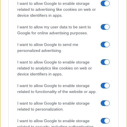
dipendente dal gas russo, così come lo sapevano
I want to allow Google to enable storage
gli americani che non a caso hanno imposto il
related to advertising like cookies on web or
sistema della
sanzioni non per danneggiare la
device identifiers in apps.
Russia
, come chiunque può vedere, ma
al fine di
I want to allow my user data to be sent to
tagliare le gambe all’economia tedesca
legata a
Google for online advertising purposes.
doppio filo a Mosca.
I want to allow Google to send me
personalized advertising.
Angela Merkel è stata il grande architetto di
I want to allow Google to enable storage
questo sistema economico
. Ma se la memoria
related to analytics like cookies on web or
della cancelliera è corta, non lo è quella dei russi,
device identifiers in apps.
i quali hanno indicato in Berlino un possibile
obiettivo dei missili intercontinentali. Mai
I want to allow Google to enable storage
related to functionality of the website or app.
dimentichi dei milioni di morti durante la Grande
Guerra Patriottica contro i nazisti invasori, l’odio
I want to allow Google to enable storage
verso i tedeschi è stato mitigato, come sempre
related to personalization.
accade, solo dagli interessi economici.
I want to allow Google to enable storage
Abbandonati quelli, ogni sigillo potrebbe saltare.
related to security, including authentication