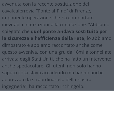
avvenuta con la recente sostituzione del
cavalcaferrovia “Ponte al Pino” di Firenze,
imponente operazione che ha comportato
inevitabili interruzioni alla circolazione. “Abbiamo
spiegato che
quel ponte andava sostituito per
la sicurezza e l’efficienza della rete
, lo abbiamo
dimostrato e abbiamo raccontato anche come
questo avveniva, con una gru da 16mila tonnellate
arrivata dagli Stati Uniti, che ha fatto un intervento
anche spettacolare. Gli utenti non solo hanno
saputo cosa stava accadendo ma hanno anche
apprezzato la straordinarietà della nostra
ingegneria”, ha raccontato Inchingolo.
Il racconto del Gruppo Fs, ha aggiunto l’esperto, si
estende poi a tutte le attività svolte nel mondo.