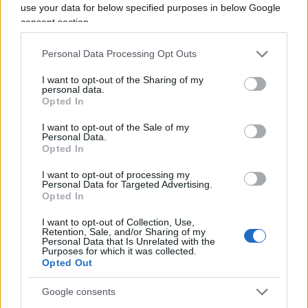
e a basso costo proveniente proprio dalla nazione
use your data for below specified purposes in below Google
consent section.
del “nemico dell’Europa” Putin. Da qui anche
la
ferrea volontà di realizzare il gasdotto Nord-
Personal Data Processing Opt Outs
Stream 2
, fortemente voluto dalla Merkel, il cui
termine avrebbe dovuto essere, pensate un po’, la
I want to opt-out of the Sharing of my
personal data.
città di Greifswald in Germania. Per non parlare
Opted In
dello strettissimo rapporto Germania-Cina sul
I want to opt-out of the Sale of my
tema esportazioni.
Personal Data.
Opted In
I want to opt-out of processing my
Personal Data for Targeted Advertising.
Opted In
Dunque, un’economia diversificata e molta
centrata sul rapporto con i paesi “cattivoni”.
I want to opt-out of Collection, Use,
Retention, Sale, and/or Sharing of my
Putin, da grande conoscitore di cose germaniche
Personal Data that Is Unrelated with the
Purposes for which it was collected.
visto il suo precedente servizio come agente del
Opted Out
KGB proprio nella Germania dell’est, sapeva
benissimo che il comparto industriale tedesco era
Google consents