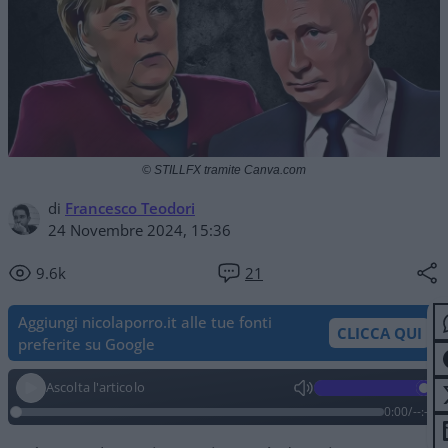
© STILLFX tramite Canva.com
di
Francesco Teodori
24 Novembre 2024, 15:36
9.6k
21
Aggiungi nicolaporro.it alle tue fonti
CLICCA QUI
preferite su Google
Ascolta l'articolo
0:00
/
--:--