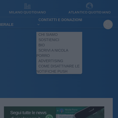
MILANO QUOTIDIANO
ATLANTICO QUOTIDIANO
CONTATTI E DONAZIONI
IBERALE
CHI SIAMO
SOSTIENICI
BIO
SCRIVI A NICOLA
PORRO
ADVERTISING
COME DISATTIVARE LE
NOTIFICHE PUSH