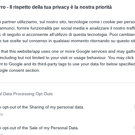
vere fiducia negli altri e nel futuro. Un’Italia
endere atto che questa rabbia si è fatta
rro -
Il rispetto della tua privacy è la nostra priorità
non si è fatta potere, è stata eletta dagli
ri partner utilizziamo, sul nostro sito, tecnologie come i cookie per pers
 di Salvini, perchè lo ha scelto in libere
annunci, fornire funzionalità per social media e analizzare il nostro traff
 di seguito si acconsente all'utilizzo di questa tecnologia. Puoi cambiar
e tue scelte sul consenso in qualsiasi momento ritornando su questo si
o la civiltà, la convivenza, sono messi in
 that this website/app uses one or more Google services and may gath
n realtà antichi e pericolosi, cinicamente
including but not limited to your visit or usage behaviour. You may click 
 to Google and its third-party tags to use your data for below specifi
te irrazionali. (…) Crediamo che aspettare che
ogle consent section.
i…”. I valori sui quali abbiamo costruito la
ttriano di chi non la pensa come noi, senza
l Data Processing Opt Outs
o opt-out of the Sharing of my personal data.
In
co di “artisti e protagonisti della vita
ontro il ministro degli Interni (Mentana
o opt-out of the Sale of my Personal Data.
tato inserito): Daria Bignardi (scrittrice),