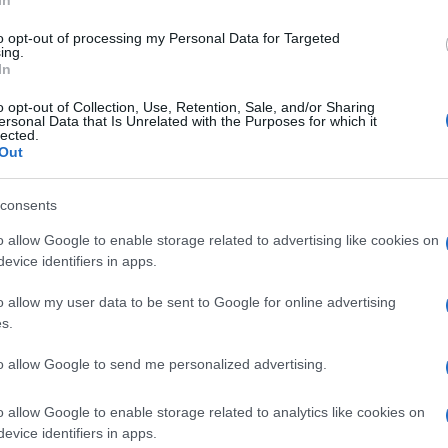
In
te), Ennio Capasa (stilista), Pierpaolo
to opt-out of processing my Personal Data for Targeted
e tv), Max Collini (cantante), Carolina
ing.
In
re), Costantino della Gherardesca
iodato (cantante), Elisa (cantante), Ernia
o opt-out of Collection, Use, Retention, Sale, and/or Sharing
ersonal Data that Is Unrelated with the Purposes for which it
(casa di produzione), Fabio Fazio
lected.
Out
arcello Fonte (attore), Gazzelle (cantante),
 (Radio Deejay), Lo Stato Sociale (band),
consents
antante), Vinicio Marchioni (attore), Emma
alista), Ermal Meta (cantante), Francesca
o allow Google to enable storage related to advertising like cookies on
evice identifiers in apps.
briele Muccino (regista), Negramaro (band),
re cinematografico), Roy Paci (cantante),
o allow my user data to be sent to Google for online advertising
so (cantante), Valentina Petrini
s.
e), Lele Sacchi (dj), Selton (band), Barbara
to allow Google to send me personalized advertising.
ista), Shablo (produttore musicale),
egri Ragazzi Morti (band), Sandro Veronesi
o allow Google to enable storage related to analytics like cookies on
lcare (fumettista).
evice identifiers in apps.