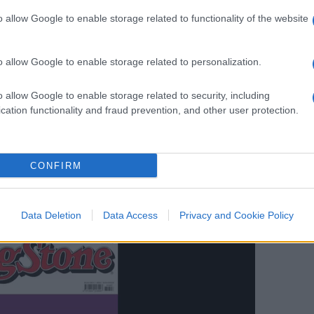
o allow Google to enable storage related to functionality of the website
imento in questo farneticante appello.
a: taroccano le firme? Di per se infatti la
o allow Google to enable storage related to personalization.
omi a cui si chiede di firmare? O si è già
o allow Google to enable storage related to security, including
cation functionality and fraud prevention, and other user protection.
Ben venga. Ci mancherebbe. Ma quell’arietta
oni apocalittici è semplicemnete ridicola. Ne
CONFIRM
Data Deletion
Data Access
Privacy and Cookie Policy