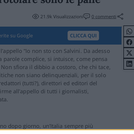
21.9k
Visualizzazioni
0
commenti
ferite su Google
CLICCA QUI
l’appello “Io non sto con Salvini. Da adesso
la parole complice, si intuisce, come pensa
Non sfiora il dibbio a costoro, che chi tace,
itiche non siano delinquenziali, per il solo
dattori (tutti?), direttori ed editori del
rme all’appello di tutti i giornalisti,
ata.
rno dopo giorno, un’Italia sempre più