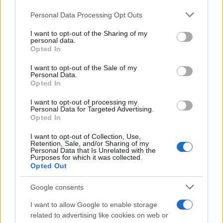
Personal Data Processing Opt Outs
I want to opt-out of the Sharing of my
personal data.
Opted In
Cambiamento climatico, lettera al
Papa scritta da un “folle”
I want to opt-out of the Sale of my
Personal Data.
Opted In
di
Franco Battaglia
9.4k
I want to opt-out of processing my
26 Aprile 2024, 18:30
Personal Data for Targeted Advertising.
Opted In
I want to opt-out of Collection, Use,
Retention, Sale, and/or Sharing of my
Personal Data that Is Unrelated with the
Purposes for which it was collected.
Opted Out
Google consents
I want to allow Google to enable storage
related to advertising like cookies on web or