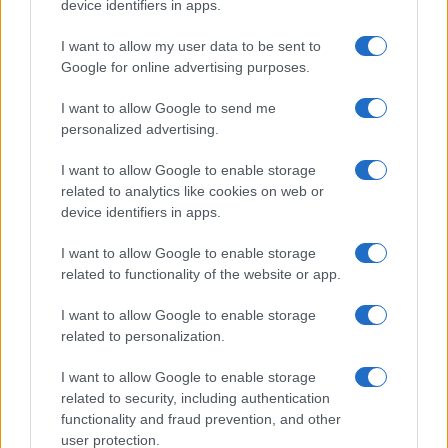
device identifiers in apps.
I want to allow my user data to be sent to
Google for online advertising purposes.
Gondole da guerra: la scoperta
migliore degli studi sul climate
I want to allow Google to send me
personalized advertising.
change
I want to allow Google to enable storage
related to analytics like cookies on web or
di
Redazione
3.2k
device identifiers in apps.
3 Marzo 2023, 16:47
I want to allow Google to enable storage
related to functionality of the website or app.
I want to allow Google to enable storage
related to personalization.
I want to allow Google to enable storage
nicolaporro.it
related to security, including authentication
functionality and fraud prevention, and other
user protection.