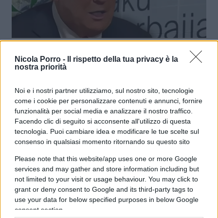
Cop29, ecco le prime sparate. E
Nicola Porro -
Il rispetto della tua privacy è la
Trump tira dritto: via dagli accordi
nostra priorità
sul clima
Noi e i nostri partner utilizziamo, sul nostro sito, tecnologie
come i cookie per personalizzare contenuti e annunci, fornire
di Franco Lodige
6.3k
funzionalità per social media e analizzare il nostro traffico.
11 Novembre 2024, 14:29
Facendo clic di seguito si acconsente all'utilizzo di questa
tecnologia. Puoi cambiare idea e modificare le tue scelte sul
consenso in qualsiasi momento ritornando su questo sito
Please note that this website/app uses one or more Google
services and may gather and store information including but
not limited to your visit or usage behaviour. You may click to
grant or deny consent to Google and its third-party tags to
use your data for below specified purposes in below Google
consent section.