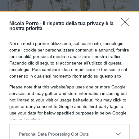
Nicola Porro -
Il rispetto della tua privacy è la
nostra priorità
Nobel per l’Economia, l’eclissi del
Noi e i nostri partner utilizziamo, sul nostro sito, tecnologie
liberalismo
come i cookie per personalizzare contenuti e annunci, fornire
funzionalità per social media e analizzare il nostro traffico.
Facendo clic di seguito si acconsente all'utilizzo di questa
di
Enrico Foscarini
4.3k
tecnologia. Puoi cambiare idea e modificare le tue scelte sul
13 Ottobre 2025, 17:00
consenso in qualsiasi momento ritornando su questo sito
Please note that this website/app uses one or more Google
services and may gather and store information including but
not limited to your visit or usage behaviour. You may click to
grant or deny consent to Google and its third-party tags to
use your data for below specified purposes in below Google
consent section.
Personal Data Processing Opt Outs