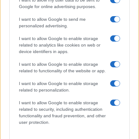
I want to allow my user data to be sent to
Google for online advertising purposes.
I want to allow Google to send me
Hayek contro “l’abuso della
personalized advertising.
ragione”, per non cadere in facili
I want to allow Google to enable storage
utopie
related to analytics like cookies on web or
device identifiers in apps.
di
Michele Marsonet
4.6k
I want to allow Google to enable storage
22 Febbraio 2025, 5:54
related to functionality of the website or app.
I want to allow Google to enable storage
related to personalization.
I want to allow Google to enable storage
related to security, including authentication
functionality and fraud prevention, and other
user protection.