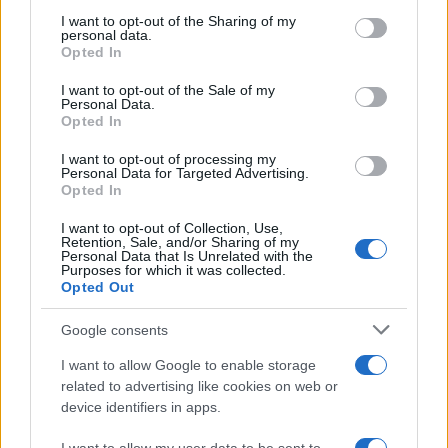
I want to opt-out of the Sharing of my
personal data.
Opted In
I want to opt-out of the Sale of my
L’illusione non solo italiana della
Personal Data.
Opted In
rigenerazione urbana autoritaria
I want to opt-out of processing my
Personal Data for Targeted Advertising.
di
Sandro Scoppa
Opted In
4.4k
16 Giugno 2025, 5:49
I want to opt-out of Collection, Use,
Retention, Sale, and/or Sharing of my
Personal Data that Is Unrelated with the
Purposes for which it was collected.
Opted Out
Google consents
I want to allow Google to enable storage
related to advertising like cookies on web or
device identifiers in apps.