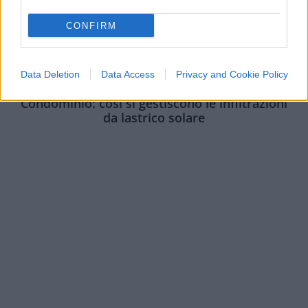
CONFIRM
Data Deletion
Data Access
Privacy and Cookie Policy
ECONOMIA
12.9k
Condominio: così si gestiscono le infiltrazioni
da lastrico solare