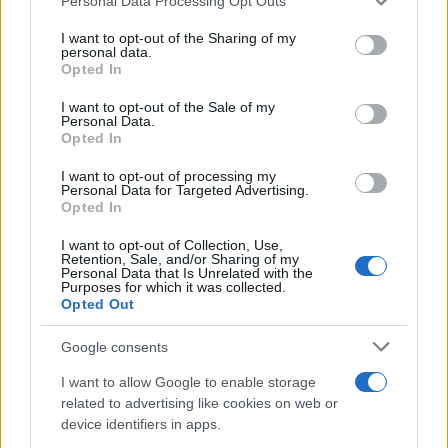
Personal Data Processing Opt Outs
I want to opt-out of the Sharing of my
personal data.
Bergoglio: “tutti i soldi della Chiesa
Opted In
tornino allo IOR”. Perchè?
I want to opt-out of the Sale of my
Personal Data.
Opted In
di
Leopoldo Gasbarro
4k
12 Settembre 2022, 17:11
I want to opt-out of processing my
Personal Data for Targeted Advertising.
Opted In
I want to opt-out of Collection, Use,
Retention, Sale, and/or Sharing of my
Personal Data that Is Unrelated with the
Purposes for which it was collected.
Opted Out
nicolaporro.it
Google consents
I want to allow Google to enable storage
related to advertising like cookies on web or
device identifiers in apps.