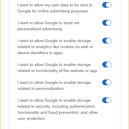
I want to allow my user data to be sent to
Cosa c’è dietro i bilanci secretati del
Google for online advertising purposes.
Bambin Gesù
I want to allow Google to send me
personalized advertising.
di
Luigi Bisignani
16.8k
I want to allow Google to enable storage
11 Agosto 2019, 13:00
related to analytics like cookies on web or
device identifiers in apps.
I want to allow Google to enable storage
IL PIÙ LETTO DEL MESE
related to functionality of the website or app.
I want to allow Google to enable storage
related to personalization.
I want to allow Google to enable storage
related to security, including authentication
functionality and fraud prevention, and other
user protection.