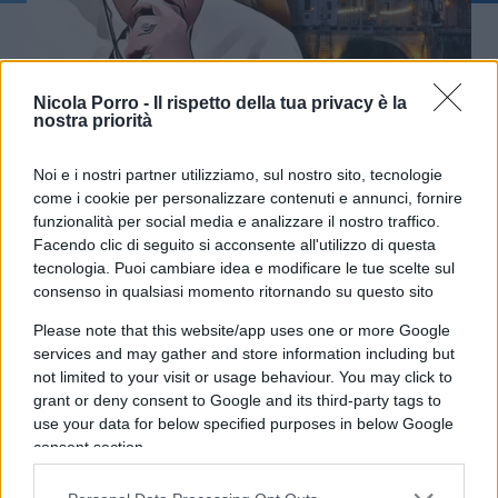
Papa Francesco ha riscritto la
Nicola Porro -
Il rispetto della tua privacy è la
nostra priorità
finanza della Santa Sede
Noi e i nostri partner utilizziamo, sul nostro sito, tecnologie
di
Enrico Foscarini
come i cookie per personalizzare contenuti e annunci, fornire
4.8k
22 Aprile 2025, 10:01
funzionalità per social media e analizzare il nostro traffico.
Facendo clic di seguito si acconsente all'utilizzo di questa
tecnologia. Puoi cambiare idea e modificare le tue scelte sul
consenso in qualsiasi momento ritornando su questo sito
Please note that this website/app uses one or more Google
services and may gather and store information including but
not limited to your visit or usage behaviour. You may click to
grant or deny consent to Google and its third-party tags to
nicolaporro.it
use your data for below specified purposes in below Google
consent section.