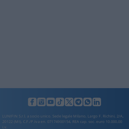
LUNIFIN S.r.l. a socio unico. Sede legale Milano, Largo F. Richini, 2/A,
20122 (MI), C.F./P.Iva en. 07174900154, REA cap. soc. euro 10.000,00
i.v.