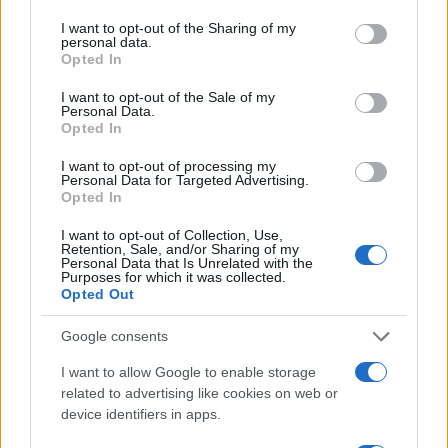
I want to opt-out of the Sharing of my
personal data.
Opted In
I want to opt-out of the Sale of my
Personal Data.
Ora basta: nominate Marco Rizzo
Opted In
ministro della Cultura
I want to opt-out of processing my
Personal Data for Targeted Advertising.
Opted In
di
Nicola Porro
6.9k
24 Ottobre 2024, 20:05
I want to opt-out of Collection, Use,
Retention, Sale, and/or Sharing of my
Personal Data that Is Unrelated with the
Purposes for which it was collected.
Opted Out
Google consents
I want to allow Google to enable storage
related to advertising like cookies on web or
device identifiers in apps.