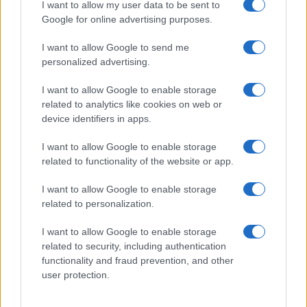
I want to allow my user data to be sent to
Google for online advertising purposes.
I want to allow Google to send me
personalized advertising.
“Mi piace la gnocca, si può dire?”.
Cosa pensare del compagno Rizzo
I want to allow Google to enable storage
related to analytics like cookies on web or
device identifiers in apps.
di
Max Del Papa
11.6k
7 Ottobre 2024, 18:33
I want to allow Google to enable storage
related to functionality of the website or app.
I want to allow Google to enable storage
related to personalization.
I want to allow Google to enable storage
related to security, including authentication
functionality and fraud prevention, and other
user protection.