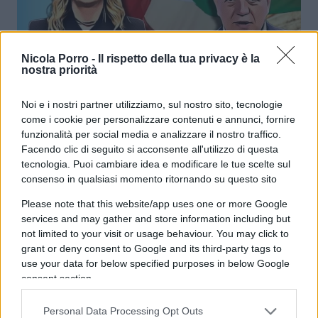
Nicola Porro -
Il rispetto della tua privacy è la
nostra priorità
Noi e i nostri partner utilizziamo, sul nostro sito, tecnologie
Marco Rizzo accetta la nomina:
come i cookie per personalizzare contenuti e annunci, fornire
“Posso fare il ministro di Meloni”
funzionalità per social media e analizzare il nostro traffico.
Facendo clic di seguito si acconsente all'utilizzo di questa
tecnologia. Puoi cambiare idea e modificare le tue scelte sul
14.4k
30 Ottobre 2024, 11:30
consenso in qualsiasi momento ritornando su questo sito
Please note that this website/app uses one or more Google
services and may gather and store information including but
not limited to your visit or usage behaviour. You may click to
grant or deny consent to Google and its third-party tags to
use your data for below specified purposes in below Google
consent section.
Personal Data Processing Opt Outs