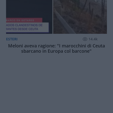
ESTERI
14.4k
Meloni aveva ragione: "I marocchini di Ceuta
sbarcano in Europa col barcone"