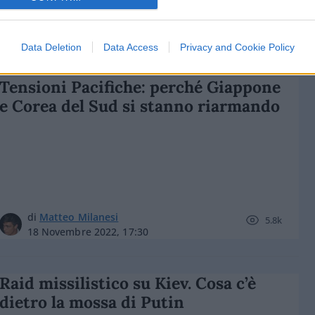
di
Giuseppe Morabito
4k
13 Luglio 2024, 5:55
Data Deletion
Data Access
Privacy and Cookie Policy
Tensioni Pacifiche: perché Giappone
e Corea del Sud si stanno riarmando
di
Matteo Milanesi
5.8k
18 Novembre 2022, 17:30
Raid missilistico su Kiev. Cosa c’è
dietro la mossa di Putin