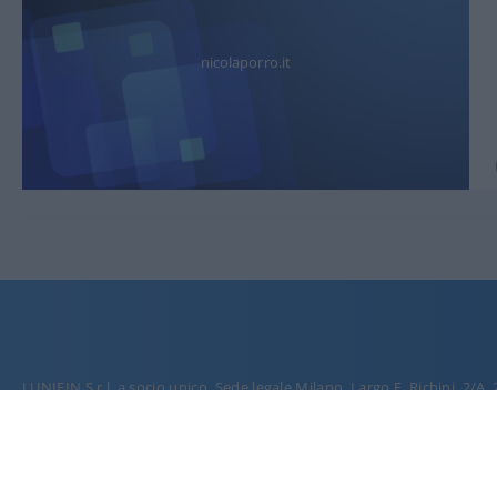
nicolaporro.it
LUNIFIN S.r.l. a socio unico. Sede legale Milano, Largo F. Richini, 2/A,
C.F./P.Iva en. 07174900154, REA cap. soc. euro 10.000,00 i.v.
nicolaporro.it
è una