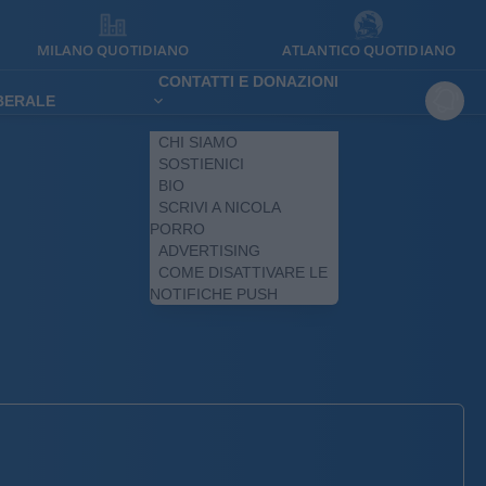
MILANO QUOTIDIANO
ATLANTICO QUOTIDIANO
CONTATTI E DONAZIONI
IBERALE
CHI SIAMO
SOSTIENICI
BIO
SCRIVI A NICOLA
PORRO
ADVERTISING
COME DISATTIVARE LE
NOTIFICHE PUSH