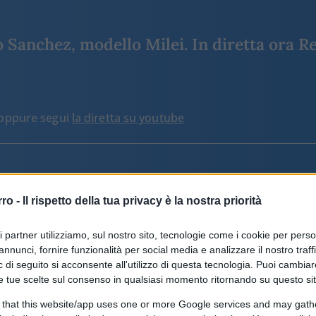
Sanchez, modello Milei. In diretta ora Re
o oppure segui
la diretta su youtube
ARTICOLI TAGGATI CON #MISSIL
rro -
Il rispetto della tua privacy è la nostra priorità
ri partner utilizziamo, sul nostro sito, tecnologie come i cookie per pers
La lezione dei droni: perché la
annunci, fornire funzionalità per social media e analizzare il nostro traff
superiorità tecnologica non basta
 di seguito si acconsente all'utilizzo di questa tecnologia. Puoi cambiar
e tue scelte sul consenso in qualsiasi momento ritornando su questo si
 that this website/app uses one or more Google services and may gath