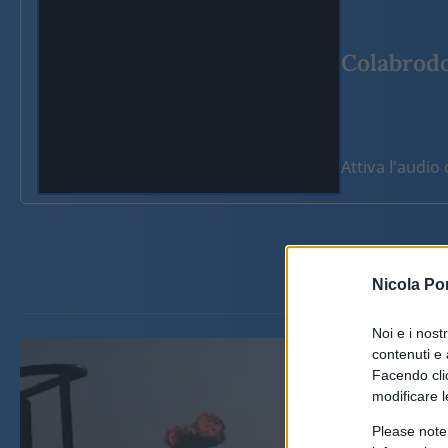
Colabrodo 
Attiva l'audi
Nicola Po
Noi e i nost
contenuti e 
Facendo clic
modificare l
Please note