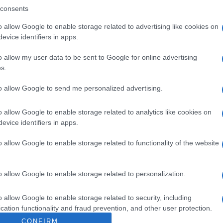
I conti si chiudono a Teheran. E
consents
Israele ha un alleato: gli iraniani
o allow Google to enable storage related to advertising like cookies on
evice identifiers in apps.
o allow my user data to be sent to Google for online advertising
s.
to allow Google to send me personalized advertising.
di
Stefano Magni
6.7k
2 Ottobre 2024, 5:58
o allow Google to enable storage related to analytics like cookies on
evice identifiers in apps.
Summit Nato: dietro gli impegni,
o allow Google to enable storage related to functionality of the website
carenza di strategia, leadership ed
Europa
o allow Google to enable storage related to personalization.
o allow Google to enable storage related to security, including
cation functionality and fraud prevention, and other user protection.
CONFIRM