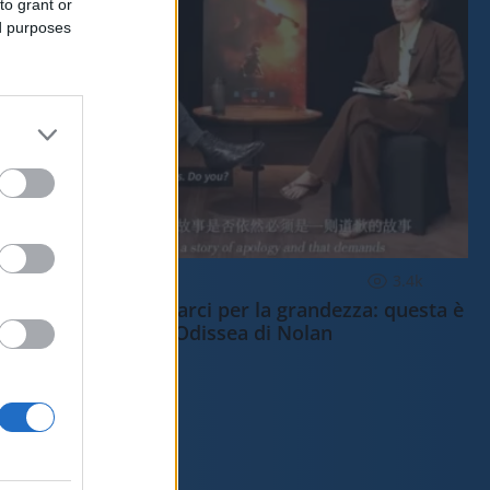
to grant or
ed purposes
CULTURA
3.4k
Dobbiamo scusarci per la grandezza: questa è
l'Odissea di Nolan