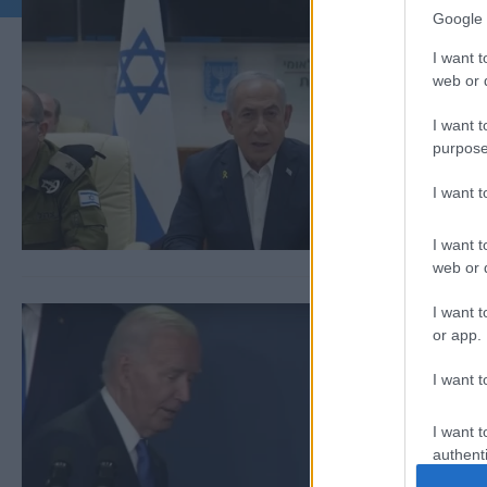
Google 
I want t
web or d
I want t
purpose
I want 
I want t
web or d
I want t
or app.
I want t
I want t
authenti