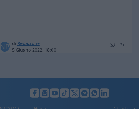
di
Redazione
13k
5 Giugno 2022, 18:00
 20122 (MI),
Home
Advertising
Privacy Policy
Cookie polic
Dichiarazione di accessibilità
 testata registrata il 20 aprile 2021 al n. 94 del registro della Stampa de