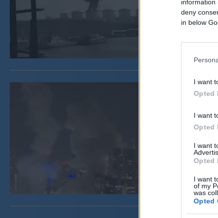
information 
deny consent
in below Go
Persona
I want t
Opted 
I want t
Opted 
I want 
Advertis
Opted 
I want t
of my P
was col
Opted 