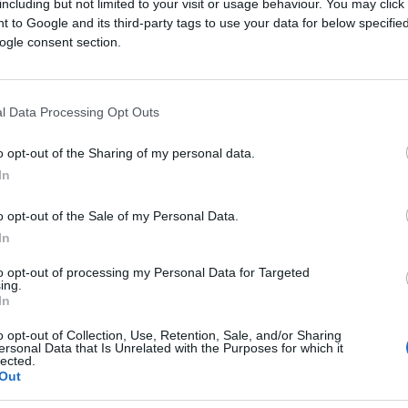
including but not limited to your visit or usage behaviour. You may click 
 to Google and its third-party tags to use your data for below specifi
ogle consent section.
di
Rob Piccoli
5.1k
19 Marzo 2026, 5:53
l Data Processing Opt Outs
o opt-out of the Sharing of my personal data.
L’Iran risponde a Israele con almeno
In
100 missili: “Siamo sotto attacco”
o opt-out of the Sale of my Personal Data.
In
to opt-out of processing my Personal Data for Targeted
ing.
In
o opt-out of Collection, Use, Retention, Sale, and/or Sharing
12.6k
13 Giugno 2025, 20:39
ersonal Data that Is Unrelated with the Purposes for which it
lected.
Out