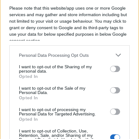
Please note that this website/app uses one or more Google
services and may gather and store information including but
not limited to your visit or usage behaviour. You may click to
grant or deny consent to Google and its third-party tags to
I nuovi intellò della sinistra
use your data for below specified purposes in below Google
consent section.
di
Max Del Papa
20.8k
Personal Data Processing Opt Outs
12 Settembre 2020, 14:29
I want to opt-out of the Sharing of my
personal data.
Opted In
I want to opt-out of the Sale of my
Personal Data.
Opted In
I want to opt-out of processing my
nicolaporro.it
Personal Data for Targeted Advertising.
Opted In
I want to opt-out of Collection, Use,
Retention, Sale, and/or Sharing of my