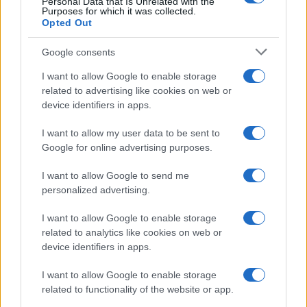
Personal Data that Is Unrelated with the
Purposes for which it was collected.
Opted Out
Se aggredisci Salvini, non sei un
odiatore
Google consents
I want to allow Google to enable storage
related to advertising like cookies on web or
di
Corrado Ocone
16k
device identifiers in apps.
12 Settembre 2020, 8:40
I want to allow my user data to be sent to
Google for online advertising purposes.
I want to allow Google to send me
personalized advertising.
I want to allow Google to enable storage
related to analytics like cookies on web or
device identifiers in apps.
I want to allow Google to enable storage
related to functionality of the website or app.