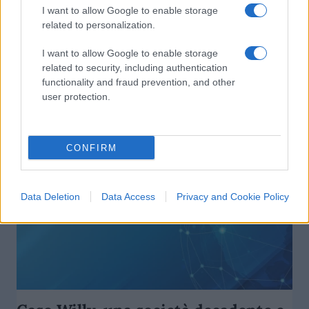
I want to allow Google to enable storage
A Saviano fai schifo se non lo
related to personalization.
compiaci
I want to allow Google to enable storage
related to security, including authentication
di
Nicola Porro
31.2k
functionality and fraud prevention, and other
10 Settembre 2020, 11:22
user protection.
CONFIRM
Data Deletion
Data Access
Privacy and Cookie Policy
nicolaporro.it