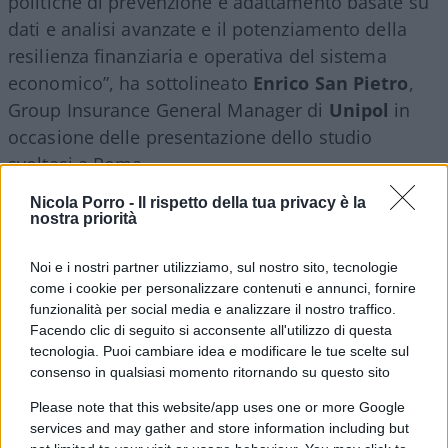
politiche di prevenzione e adattamento basate su
dati e analisi avanzate e il potenziamento della
resilienza finanziaria e operativa del sistema
economico”, ha sottolineato
Enrico San Pietro
,
Group Insurance General Manager di
Unipol
in
occasione delle presentazione dello studio
svoltasi a Roma.
Nicola Porro -
Il rispetto della tua privacy è la
nostra priorità
In sintesi, i rischi catastrofali non possono essere
evitati ma possono essere compresi e gestiti.
“
Il
Noi e i nostri partner utilizziamo, sul nostro sito, tecnologie
valore della prevenzione e della riduzione della
come i cookie per personalizzare contenuti e annunci, fornire
vulnerabilità territoriale va oltre la dimensione
funzionalità per social media e analizzare il nostro traffico.
strettamente assicurativa e richiede la definizione
Facendo clic di seguito si acconsente all'utilizzo di questa
tecnologia. Puoi cambiare idea e modificare le tue scelte sul
di una governance della gestione complessiva del
consenso in qualsiasi momento ritornando su questo sito
rischio, basata su un vero partenariato pubblico-
Please note that this website/app uses one or more Google
privato e sull
’
analisi scientifica dei dati”, avverte
services and may gather and store information including but
Stefano Genovese
, Head of Institutional & Public