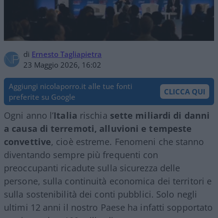
di
Ernesto Tagliapietra
23 Maggio 2026, 16:02
Aggiungi nicolaporro.it alle tue fonti
CLICCA QUI
preferite su Google
Ogni anno l’
Italia
rischia
sette miliardi di danni
a causa di terremoti, alluvioni e tempeste
convettive
, cioè estreme. Fenomeni che stanno
diventando sempre più frequenti con
preoccupanti ricadute sulla sicurezza delle
persone, sulla continuità economica dei territori e
sulla sostenibilità dei conti pubblici. Solo negli
ultimi 12 anni il nostro Paese ha infatti sopportato