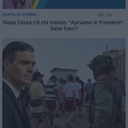
ZUPPA DI PORRO
12k
Dopo Ceuta c'è chi insiste: "Apriamo le frontiere".
Siete fuori?