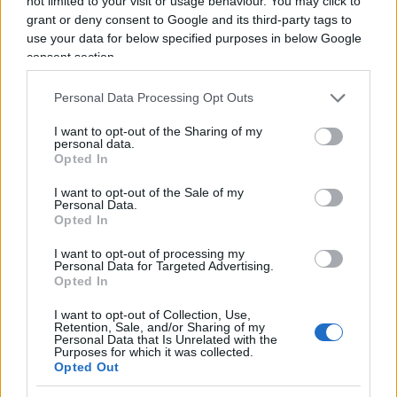
not limited to your visit or usage behaviour. You may click to
Affairs di
Unipol
e coordinatore del
Think Tank
grant or deny consent to Google and its third-party tags to
Natural Risk Forum
.
use your data for below specified purposes in below Google
consent section.
Presente all’incontro anche Luigi Ferrara, Capo
Personal Data Processing Opt Outs
Dipartimento Casa Italia, Presidenza del Consiglio
I want to opt-out of the Sharing of my
dei Ministri che ha rimarcato come
“
comprendere
personal data.
Opted In
a fondo le vulnerabilità del territorio e tradurre
questa conoscenza in azioni concrete di
I want to opt-out of the Sale of my
Personal Data.
prevenzione, mitigazione e adattamento” sia oggi
Opted In
“una priorità non più rinviabile, di fronte a
I want to opt-out of processing my
fenomeni destinati a incidere sempre più sul
Personal Data for Targeted Advertising.
futuro dell
’
Italia”.
Opted In
I want to opt-out of Collection, Use,
Retention, Sale, and/or Sharing of my
Personal Data that Is Unrelated with the
Purposes for which it was collected.
Opted Out