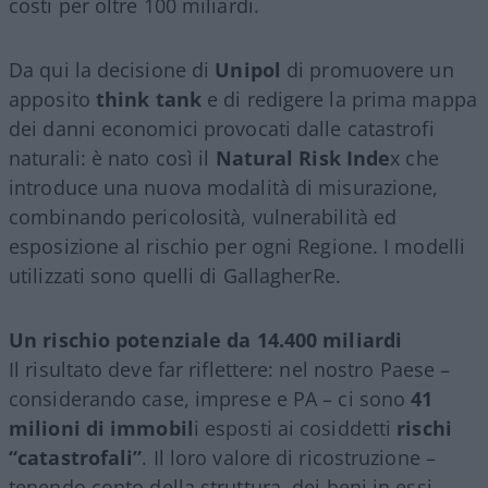
costi per oltre 100 miliardi.
Da qui la decisione di
Unipol
di promuovere un
apposito
think tank
e di redigere la prima mappa
dei danni economici provocati dalle catastrofi
naturali: è nato così il
Natural Risk Inde
x che
introduce una nuova modalità di misurazione,
combinando pericolosità, vulnerabilità ed
esposizione al rischio per ogni Regione. I modelli
utilizzati sono quelli di
GallagherRe.
Un rischio potenziale da 14.400 miliardi
Il risultato deve
fa
r riflettere: nel nostro Paese –
considerando case, imprese e PA –
ci sono
41
milioni di immobil
i esposti
ai cosiddetti
rischi
“catastrofali”
. Il loro valore di ricostruzione –
tenendo conto della struttura, dei beni in essi