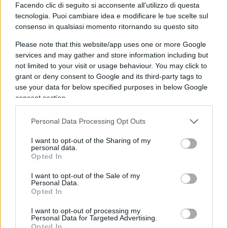
vogliono altro e prosperano sulla guerra e sul
Facendo clic di seguito si acconsente all'utilizzo di questa
tecnologia. Puoi cambiare idea e modificare le tue scelte sul
fatto che la popolazione a Gaza deve soffrire”.
consenso in qualsiasi momento ritornando su questo sito
Please note that this website/app uses one or more Google
services and may gather and store information including but
Insomma: “Il primo nemico del popolo palestinese
not limited to your visit or usage behaviour. You may click to
grant or deny consent to Google and its third-party tags to
– sostiene Arditti, raccogliendo una opinione
use your data for below specified purposes in below Google
ancora troppo poco sostenuta in Occidente – è
consent section.
Hamas. Un nemico molto peggiore di Israele”.
Personal Data Processing Opt Outs
Leggi anche
I want to opt-out of the Sharing of my
personal data.
Opted In
Guardate questa foto: mostra il crimine di
I want to opt-out of the Sale of my
Hamas contro i palestinesi
Personal Data.
Opted In
I want to opt-out of processing my
Personal Data for Targeted Advertising.
Criticando una certa cecità europea ed
Opted In