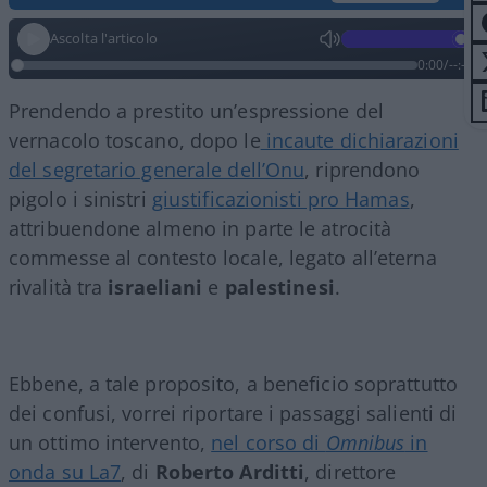
Ascolta l'articolo
0:00
/
--:--
Prendendo a prestito un’espressione del
vernacolo toscano, dopo le
incaute dichiarazioni
del segretario generale dell’Onu
, riprendono
pigolo i sinistri
giustificazionisti pro Hamas
,
attribuendone almeno in parte le atrocità
commesse al contesto locale, legato all’eterna
rivalità tra
israeliani
e
palestinesi
.
Ebbene, a tale proposito, a beneficio soprattutto
dei confusi, vorrei riportare i passaggi salienti di
un ottimo intervento,
nel corso di
Omnibus
in
onda su La7
, di
Roberto Arditti
, direttore