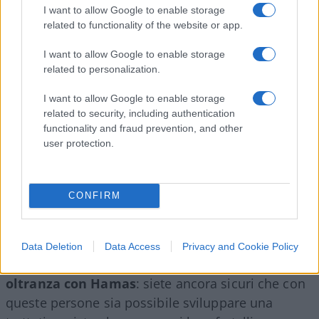
all’Autorità nazionale e la nascente forza di
I want to allow Google to enable storage
related to functionality of the website or app.
Hamas, che era andata molto bene alle elezioni –
meglio a Gaza che in Cisgiordania- : vince Hamas
I want to allow Google to enable storage
a Gaza, vince questo scontro interno, facendo
related to personalization.
nella struttura del partito avversario un numero di
I want to allow Google to enable storage
morti che è tra i 300 e i 500. In sostanza, l’intero
related to security, including authentication
vertice dell’Autorità nazionale palestinese a Gaza è
functionality and fraud prevention, and other
stato eliminato fisicamente”.
user protection.
CONFIRM
A questo punto, affermando che mi trovo in totale
sintonia con il pensiero di Roberto Arditti, vorrei
chiudere l’articolo ponendo la seguente domanda
Data Deletion
Data Access
Privacy and Cookie Policy
ai vari sostenitori, vicini e lontani, del
dialogo ad
oltranza con Hamas
: siete ancora sicuri che con
queste persone sia possibile sviluppare una