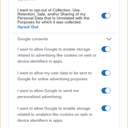
occidentale, il nostro ha poi aggiunto: “Vorrei
I want to opt-out of Collection, Use,
ricordare che i vertici politici, di intelligence e
Retention, Sale, and/or Sharing of my
Personal Data that Is Unrelated with the
militari di Hamas sono fuori di Gaza, e vivono
Purposes for which it was collected.
Opted Out
protetti e ospitati in varie nazioni, a cominciare
dal Qatar. Ovvero lo stesso Paese nei quali, noi
Google consents
purtroppo non c’eravamo, siamo andati a giocare i
I want to allow Google to enable storage
mondiali di calcio. Cioè, dobbiamo capire che
related to advertising like cookies on web or
anche
verso Hamas non basta e non serve
device identifiers in apps.
soltanto una certa reazione
dell’Europa, degli
I want to allow my user data to be sent to
Stati Uniti e di Israele, ma servirebbe molto altro
Google for online advertising purposes.
rispetto alla doppiezza di registro politico
dimostrata nei confronti della crescita di Hamas”.
I want to allow Google to send me
personalized advertising.
Arditti ha poi concluso “ricordando che nel 2007,
I want to allow Google to enable storage
related to analytics like cookies on web or
quando si consuma
lo scontro interno alla élite
device identifiers in apps.
politica palestinese
, tra il gruppo più legato