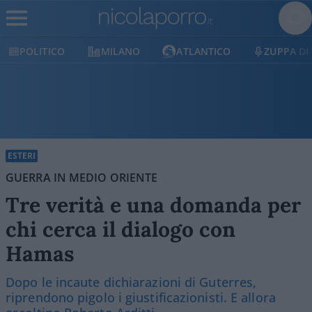
ITICO
MILANO
ATLANTICO
ZUPPA DI PORRO
ESTERI
GUERRA IN MEDIO ORIENTE
Tre verità e una domanda per
chi cerca il dialogo con
Hamas
Dopo le incaute dichiarazioni di Guterres,
riprendono pigolo i giustificazionisti. E allora