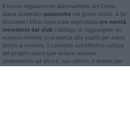
Il nuovo regolamento abbonamenti del Como
aveva scatenato
polemiche
nei giorni scorsi. A far
discutere i tifosi sono state soprattutto
tre novità
introdotte dal club
: l’obbligo di raggiungere un
numero minimo di presenze allo stadio per avere
diritto al rinnovo, il controllo sull’effettivo utilizzo
del proprio posto (per evitare cessioni
sistematiche ad altri) e, non ultimo, il divieto per
gli abbonati di indossare i colori della squadra
avversaria. Regole percepite da molti come troppo
invasive nei confronti di chi un titolo d’accesso lo
ha comunque pagato di tasca propria e che hanno
alimentato il sospetto (poi rivelatosi in parte
infondato) che il club potesse arrivare a ritirare
l’abbonamento nel corso della stessa stagione.