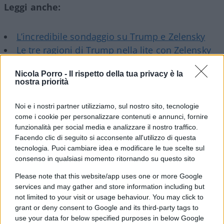
Leggi anche:
L’incredibile sondaggio su Trump e Zelensky
Le tre ragioni di Trump nella lite con Zelensky
“Deve farlo pubblicamente”. Così Trump vuole
Nicola Porro -
Il rispetto della tua privacy è la
la penitenza di Zelensky
nostra priorità
Nella giornata di ieri Trump ha rilanciato le sue
Noi e i nostri partner utilizziamo, sul nostro sito, tecnologie
come i cookie per personalizzare contenuti e annunci, fornire
critiche verso Zelensky, intensificando la polemica
funzionalità per social media e analizzare il nostro traffico.
che era già esplosa nei giorni scorsi durante uno
Facendo clic di seguito si acconsente all'utilizzo di questa
scontro verbale nello Studio Ovale della Casa
tecnologia. Puoi cambiare idea e modificare le tue scelte sul
consenso in qualsiasi momento ritornando su questo sito
Bianca. The Donald ha accusato il collega ucraino
di non voler raggiungere un accordo di pace con
Please note that this website/app uses one or more Google
la Russia, sostenendo che on desideri fermare il
services and may gather and store information including but
not limited to your visit or usage behaviour. You may click to
conflitto finché avrà il supporto degli Stati Uniti. In
grant or deny consent to Google and its third-party tags to
un post particolarmente al vetriolo su Truth
use your data for below specified purposes in below Google