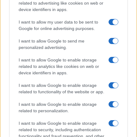
related to advertising like cookies on web or
verso la pace. Gli ucraini desiderano la pace più di
device identifiers in apps.
chiunque altro, perché la guerra distrugge le
I want to allow my user data to be sent to
nostre città e le nostre vite. Dobbiamo fermarla
Google for online advertising purposes.
per garantire la sicurezza del nostro popolo”.
I want to allow Google to send me
personalized advertising.
In serata sono arrivate anche le nuove
dichiarazioni di
Giorgia Meloni
. Intervistata da
I want to allow Google to enable storage
related to analytics like cookies on web or
XXI Secolo, la Leader del governo è tornata a
device identifiers in apps.
parlare dell’incontro-scontro dello Studio Ovale ed
è stata molto netta: “Non sono dibattiti che
I want to allow Google to enable storage
normalmente si fanno davanti alle telecamere.
related to functionality of the website or app.
Non ha aiutato”. La priorità è la pace e l’Europa
I want to allow Google to enable storage
non può fare a meno degli Usa, la linea del primo
related to personalization.
ministro, che si è anche soffermato sull’ipotesi di
I want to allow Google to enable storage
inviare soldati europei a Kiev: “L’Italia partecipa
related to security, including authentication
con la sua franchezza. Ho espresso varie
functionality and fraud prevention, and other