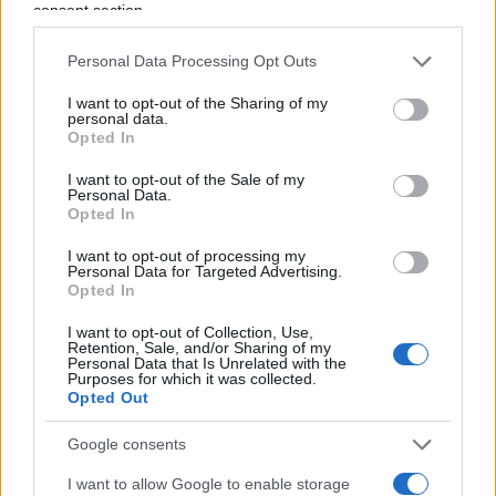
Social, Trump ha commentato le dichiarazioni di
consent section.
Zelensky rilasciate dopo il vertice di domenica a
Personal Data Processing Opt Outs
Londra, in cui il presidente ucraino aveva
affermato che un accordo di pace era ancora
I want to opt-out of the Sharing of my
personal data.
lontano e che si aspettava che il supporto Usa
Opted In
continuasse nonostante le difficoltà. “Questa è la
I want to opt-out of the Sale of my
peggior dichiarazione che Zelensky potesse fare.
Personal Data.
Opted In
L’America non tollererà ancora a lungo questo
atteggiamento”, le sue parole.
I want to opt-out of processing my
Personal Data for Targeted Advertising.
Opted In
I want to opt-out of Collection, Use,
Non è tardata ad arrivare la replica di Kiev. In un
Retention, Sale, and/or Sharing of my
Personal Data that Is Unrelated with the
post pubblicato su X, Zelensky ha ribadito la sua
Purposes for which it was collected.
Opted Out
posizione favorevole alla pace: “
La pace è
urgente
“, ha scritto. “Stiamo lavorando fianco a
Google consents
fianco con l’America e i nostri alleati europei, e
I want to allow Google to enable storage
contiamo sul loro sostegno nel nostro cammino