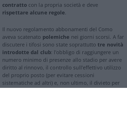
contratto
con la propria società e deve
rispettare alcune regole
.
Il nuovo regolamento abbonamenti del Como
aveva scatenato
polemiche
nei giorni scorsi. A far
discutere i tifosi sono state soprattutto
tre novità
introdotte dal club
: l’obbligo di raggiungere un
numero minimo di presenze allo stadio per avere
diritto al rinnovo, il controllo sull’effettivo utilizzo
del proprio posto (per evitare cessioni
sistematiche ad altri) e, non ultimo, il divieto per
gli abbonati di indossare i colori della squadra
avversaria. Regole percepite da molti come troppo
invasive nei confronti di chi un titolo d’accesso lo
ha comunque pagato di tasca propria e che hanno
alimentato il sospetto (poi rivelatosi in parte