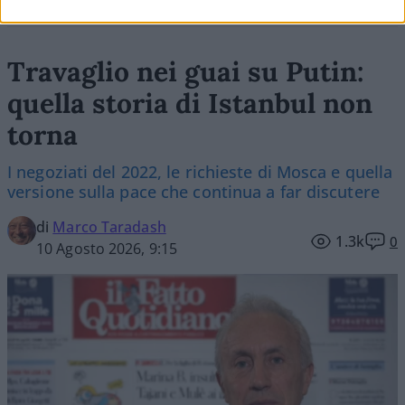
Travaglio nei guai su Putin:
quella storia di Istanbul non
torna
I negoziati del 2022, le richieste di Mosca e quella
versione sulla pace che continua a far discutere
di
Marco Taradash
1.3k
0
10 Agosto 2026, 9:15