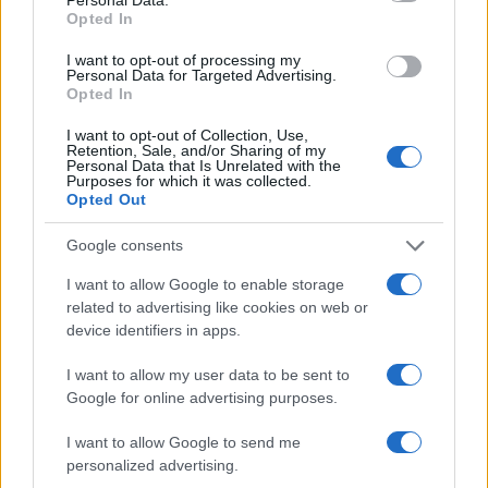
Opted In
Tuttavia, è necessario avviare una fase più matura
di questa “amicizia”, fondata sul riconoscimento
I want to opt-out of processing my
Personal Data for Targeted Advertising.
della pari dignità dell’Italia e dell’Europa come
Opted In
attore geopolitico autonomo.
L’Italia e l’Europa
I want to opt-out of Collection, Use,
non possono più accettare un ruolo
Retention, Sale, and/or Sharing of my
Personal Data that Is Unrelated with the
subordinato
, ma devono adoperarsi per costruire
Purposes for which it was collected.
Opted Out
un rapporto più equilibrato, basato su un
autentico rispetto reciproco degli interessi
Google consents
nazionali.
I want to allow Google to enable storage
related to advertising like cookies on web or
device identifiers in apps.
Giorgio Carta, 2 marzo 2025
I want to allow my user data to be sent to
Google for online advertising purposes.
Nicolaporro.it è anche su Whatsapp. È
I want to allow Google to send me
sufficiente
cliccare qui
per iscriversi al canale ed
personalized advertising.
essere sempre aggiornati (gratis)