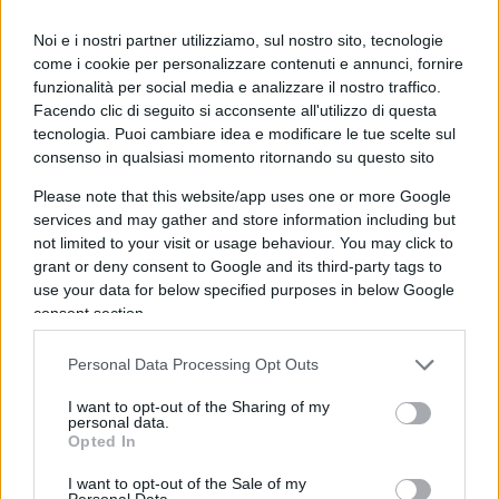
per certi versi perfino legittimo.
Noi e i nostri partner utilizziamo, sul nostro sito, tecnologie
come i cookie per personalizzare contenuti e annunci, fornire
funzionalità per social media e analizzare il nostro traffico.
Ciò che distingue Trump dai suoi predecessori è la
Facendo clic di seguito si acconsente all'utilizzo di questa
brutalità con cui rende palese questa logica di
tecnologia. Puoi cambiare idea e modificare le tue scelte sul
consenso in qualsiasi momento ritornando su questo sito
potere. Il pragmatismo ostentato della sua politica
lo porta a dichiarazioni e atteggiamenti che
Please note that this website/app uses one or more Google
services and may gather and store information including but
vorrebbero normalizzare proposte surreali, come
not limited to your visit or usage behaviour. You may click to
ribattezzare il Golfo del Messico,
annettere la
grant or deny consent to Google and its third-party tags to
Groenlandia o trasformare Gaza in un resort
,
use your data for below specified purposes in below Google
previo trasferimento altrove di milioni di abitanti.
consent section.
Eppure, malgrado tutto,
dobbiamo riconoscere
Personal Data Processing Opt Outs
che l’Europa non può prescindere dagli Stati
Uniti
come principale partner strategico. Il
I want to opt-out of the Sharing of my
personal data.
legame transatlantico resta irrinunciabile per la
Opted In
sicurezza e la stabilità del continente.
I want to opt-out of the Sale of my
Personal Data.