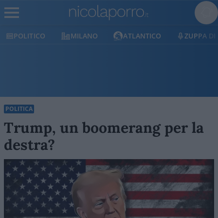
POLITICO
MILANO
ATLANTICO
ZUPPA DI
POLITICA
Trump, un boomerang per la
destra?