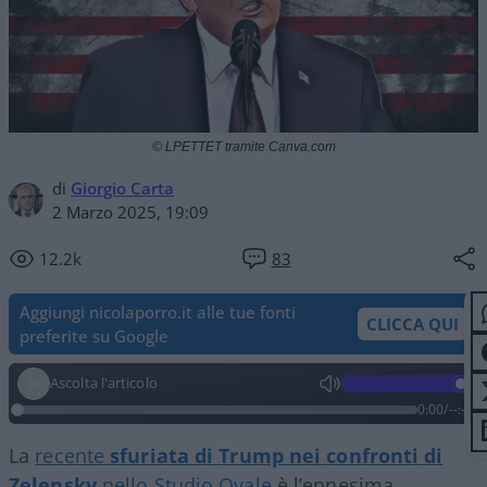
© LPETTET tramite Canva.com
di
Giorgio Carta
2 Marzo 2025, 19:09
12.2k
83
Aggiungi nicolaporro.it alle tue fonti
CLICCA QUI
preferite su Google
Ascolta l'articolo
0:00
/
--:--
La
recente
sfuriata di Trump nei confronti di
Zelensky
nello Studio Ovale
è l’ennesima