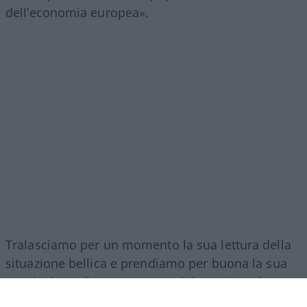
dell’economia europea».
Tralasciamo per un momento la sua lettura della
situazione bellica e prendiamo per buona la sua
convinzione di non essere putiniano. Lo può
provare facilmente, correggendo tutta una serie di