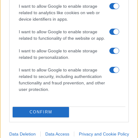
I want to allow Google to enable storage
related to analytics like cookies on web or
#CENTRODESTRA
#DONALD TRUMP
device identifiers in apps.
#STATI UNITI
#VOLODYMYR ZELENSKY
I want to allow Google to enable storage
related to functionality of the website or app.
83
I want to allow Google to enable storage
Leggi i commenti
related to personalization.
I want to allow Google to enable storage
SEDUTE SATIRICHE
related to security, including authentication
functionality and fraud prevention, and other
Vignetta del 07/08/2026
user protection.
CONFIRM
Vai all'archivio delle vignette
Data Deletion
Data Access
Privacy and Cookie Policy