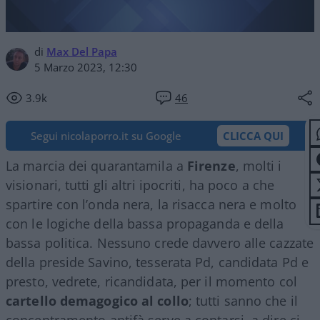
di
Max Del Papa
5 Marzo 2023, 12:30
3.9k
46
Segui nicolaporro.it su Google
CLICCA QUI
La marcia dei quarantamila a
Firenze
, molti i
visionari, tutti gli altri ipocriti, ha poco a che
spartire con l’onda nera, la risacca nera e molto
con le logiche della bassa propaganda e della
bassa politica. Nessuno crede davvero alle cazzate
della preside Savino, tesserata Pd, candidata Pd e
presto, vedrete, ricandidata, per il momento col
cartello demagogico al collo
; tutti sanno che il
concentramento antifà serve a contarsi, a dire ci