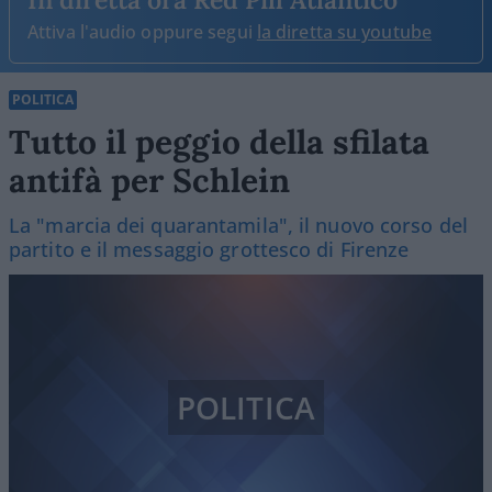
Attiva l'audio oppure segui
la diretta su youtube
POLITICA
Tutto il peggio della sfilata
antifà per Schlein
La "marcia dei quarantamila", il nuovo corso del
partito e il messaggio grottesco di Firenze
POLITICA