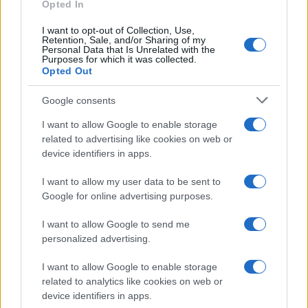
Opted In
“Fasci di merd*”, poi le botte: “Così i collettivi ci
hanno pestato”
I want to opt-out of Collection, Use,
Retention, Sale, and/or Sharing of my
Prendere a pugni i ragazzi di destra non fa
Personal Data that Is Unrelated with the
Purposes for which it was collected.
notizia: se lo meritano
Opted Out
“Militanti FdI pestati a calci e pugni”: indagati 8
Google consents
di sinistra. Ma nessuno ne parla
I want to allow Google to enable storage
related to advertising like cookies on web or
device identifiers in apps.
Quarantamila per Schlein posson bastare? Per
arginare il mare nero sono niente, per
tirare la
I want to allow my user data to be sent to
Google for online advertising purposes.
volata all’ereditiera del popolo
non un granché,
per giocare al grande fratello politicante vanno
I want to allow Google to send me
bene. Per le prove tecniche di fusione e di
personalized advertising.
sabotaggio al nuovo potere usurpatore sì, posson
I want to allow Google to enable storage
bastare, poi suppliscono i giornali, i guitti a tariffa,
related to analytics like cookies on web or
il Csm, il Colle, Sanremo. Però lasciate stare il
device identifiers in apps.