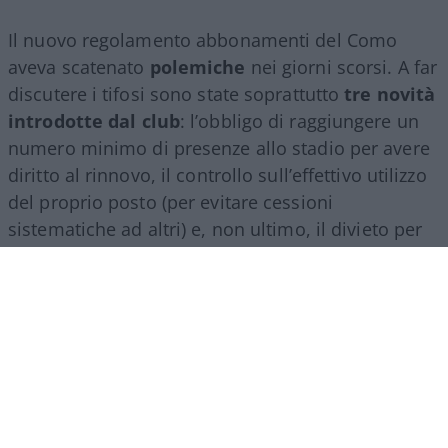
Il nuovo regolamento abbonamenti del Como
aveva scatenato
polemiche
nei giorni scorsi. A far
discutere i tifosi sono state soprattutto
tre novità
introdotte dal club
: l’obbligo di raggiungere un
numero minimo di presenze allo stadio per avere
diritto al rinnovo, il controllo sull’effettivo utilizzo
del proprio posto (per evitare cessioni
sistematiche ad altri) e, non ultimo, il divieto per
gli abbonati di indossare i colori della squadra
avversaria. Regole percepite da molti come troppo
invasive nei confronti di chi un titolo d’accesso lo
ha comunque pagato di tasca propria e che hanno
alimentato il sospetto (poi rivelatosi in parte
infondato) che il club potesse arrivare a ritirare
l’abbonamento nel corso della stessa stagione.