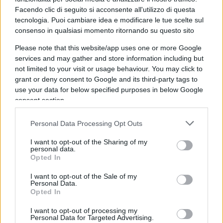
Adesso non si scherza più, compagni, adesso
Facendo clic di seguito si acconsente all'utilizzo di questa
tecnologia. Puoi cambiare idea e modificare le tue scelte sul
capiranno che siamo tornati e siamo sempre
consenso in qualsiasi momento ritornando su questo sito
quelli del furore. Questa
Elly figlia del
Please note that this website/app uses one or more Google
globalismo finanziario
non è granché ma
services and may gather and store information including but
conserva tutti i tratti di ferocia e di intolleranza dei
not limited to your visit or usage behaviour. You may click to
comunisti e per di più ricchi. “Non ci hanno
grant or deny consent to Google and its third-party tags to
sentito arrivare”, ha commentato appena ed è una
use your data for below specified purposes in below Google
consent section.
frase già eversiva, ribalda. Poi subito lo
sciacallaggio, davvero miserabile, davvero
Personal Data Processing Opt Outs
immondo, sui morti di Cutro scaricati sulla
I want to opt-out of the Sharing of my
Meloni, poi il sostegno velato a Cospito, il
personal data.
terrorista, l’aspirante stragista. Perché il convitato
Opted In
di pietra del sabato antifà fiorentino era lui.
I want to opt-out of the Sale of my
Personal Data.
Opted In
Per approfondire
I want to opt-out of processing my
Personal Data for Targeted Advertising.