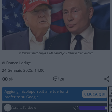
© towfiqu barbhuiya e MarianVejcik tramite Canva.com
di Franco Lodige
24 Gennaio 2025, 14:00
9k
28
Aggiungi nicolaporro.it alle tue fonti
CLICCA QUI
preferite su Google
Ascolta l'articolo