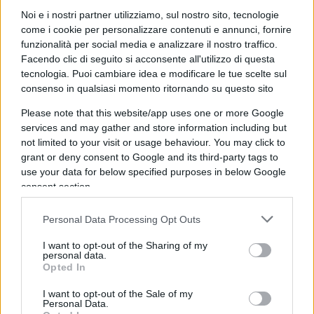
solo. Il secondo importante punto è il
no
Noi e i nostri partner utilizziamo, sul nostro sito, tecnologie
all’ingresso di Kiev nella Nato
.
come i cookie per personalizzare contenuti e annunci, fornire
funzionalità per social media e analizzare il nostro traffico.
Facendo clic di seguito si acconsente all'utilizzo di questa
tecnologia. Puoi cambiare idea e modificare le tue scelte sul
Leggi anche:
consenso in qualsiasi momento ritornando su questo sito
Please note that this website/app uses one or more Google
services and may gather and store information including but
Ucraina, il messaggio di Trump a Putin:
not limited to your visit or usage behaviour. You may click to
dovresti accettare l’accordo
grant or deny consent to Google and its third-party tags to
Prima il dialogo, poi l’ultimatum: qual è la
use your data for below specified purposes in below Google
strategia di Trump con Putin?
consent section.
Trump-Putin-Zelensky, chi la spunterà davvero
Personal Data Processing Opt Outs
nel 2025
I want to opt-out of the Sharing of my
personal data.
Putin vuole ridisegnare la sicurezza attraverso
lo
Opted In
smantellamento delle forze di Kiev e l’assenza
I want to opt-out of the Sale of my
di truppe straniere sul suo territorio
. Altro
Personal Data.