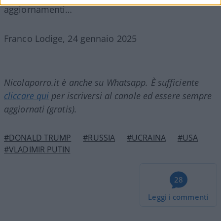
aggiornamenti…
Franco Lodige, 24 gennaio 2025
Nicolaporro.it è anche su Whatsapp. È sufficiente
cliccare qui
per iscriversi al canale ed essere sempre
aggiornati (gratis).
#DONALD TRUMP
#RUSSIA
#UCRAINA
#USA
#VLADIMIR PUTIN
28
Leggi i commenti