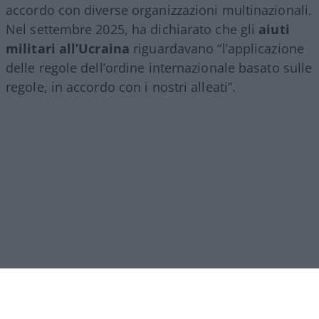
accordo con diverse organizzazioni multinazionali.
Nel settembre 2025, ha dichiarato che gli
aiuti
militari all’Ucraina
riguardavano “l’applicazione
delle regole dell’ordine internazionale basato sulle
regole, in accordo con i nostri alleati”.