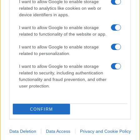
smilitarizzata
. Dal canto suo, Zelensky ha parlato
I want to allow Google to enable storage
related to analytics like cookies on web or
concretamente della possibilità di avviare
device identifiers in apps.
trattative, sottolineando che tutto dipende dalle
garanzie di sicurezza che gli Usa sono pronti ad
I want to allow Google to enable storage
related to functionality of the website or app.
offrire a Kiev per sventare il pericolo di un nuovo,
futuro attacco russo una volta che si sarà arrivati
I want to allow Google to enable storage
alla pace. Se Trump “può garantire una sicurezza
related to personalization.
forte e irreversibile per l’Ucraina, ci muoveremo
I want to allow Google to enable storage
su questo percorso diplomatico”, le parole del
related to security, including authentication
numero uno di Kiev. La sicurezza non passa
functionality and fraud prevention, and other
esclusivamente dall’ingresso nella Nato, in campo
user protection.
c’è l’ipotesi di uno schieramento futuro di una
forza di peacekeeping che “non può essere senza
CONFIRM
gli Stati Uniti”.Anche se per la Russia si tratta di
una condizione “assolutamente inaccettabile”
come confermato dalla portavoce del ministero
Data Deletion
Data Access
Privacy and Cookie Policy
degli Esteri, Maria Zakharova. Seguiranno