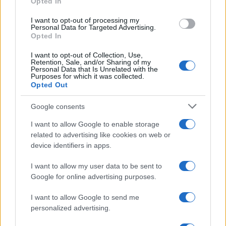
Opted In
punto fondamentale del piano di Putin è il
riconoscimento delle “nuove realtà
I want to opt-out of processing my
Personal Data for Targeted Advertising.
territoriali”
: il riferimento è chiaramente alle
Opted In
quattro regioni annesse nel 2022, ossia Donetsk,
I want to opt-out of Collection, Use,
Lugansk, Zaporizhzhia e Kherson, senza
Retention, Sale, and/or Sharing of my
Personal Data that Is Unrelated with the
dimenticare la penisola di Crimea. Qualche
Purposes for which it was collected.
Opted Out
speranza di dialogo solo per quanto concerne il
possibile scambio fra il territorio che occupa a
Google consents
Kharkhiv con la parte di Kursk attualmente sotto il
I want to allow Google to enable storage
controllo di Zelensky, anche se la speranza del
related to advertising like cookies on web or
presidente russo spera di riconquistarla prima di
device identifiers in apps.
sedersi al tavolo di trattative.
I want to allow my user data to be sent to
Google for online advertising purposes.
I want to allow Google to send me
Allontanare l’Ucraina dall’Europa e tenerla
personalized advertising.
vicina, amica e neutrale, se possibile