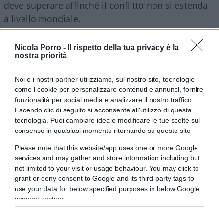
deve superare affinché il conflitto non si estenda
a livello mondiale.
Nicola Porro -
Il rispetto della tua privacy è la
nostra priorità
Ad annunciare il nuovo obiettivo, comunque, è
stato direttamente il presidente Zelensky, in
Noi e i nostri partner utilizziamo, sul nostro sito, tecnologie
un’intervista all’emittente pubblica finlandese
Yle
.
come i cookie per personalizzare contenuti e annunci, fornire
funzionalità per social media e analizzare il nostro traffico.
Il tutto, però, dipenderà dalle forniture e dall’invio
Facendo clic di seguito si acconsente all'utilizzo di questa
di armi da parte degli Stati atlantici. In particolare,
tecnologia. Puoi cambiare idea e modificare le tue scelte sul
buona aviazione e missili a lungo raggio. Nel
consenso in qualsiasi momento ritornando su questo sito
frattempo, la penisola è stata oggetto di diversi
Please note that this website/app uses one or more Google
attacchi in queste ultime ore. Nella città di
services and may gather and store information including but
Sebastopoli, per esempio,
un tank di carburante
not limited to your visit or usage behaviour. You may click to
grant or deny consent to Google and its third-party tags to
è andato in fiamme
ieri notte a causa di un
use your data for below specified purposes in below Google
probabile attacco di un drone ucraino, con le
consent section.
fiamme che si sono estese a un’area di mille metri