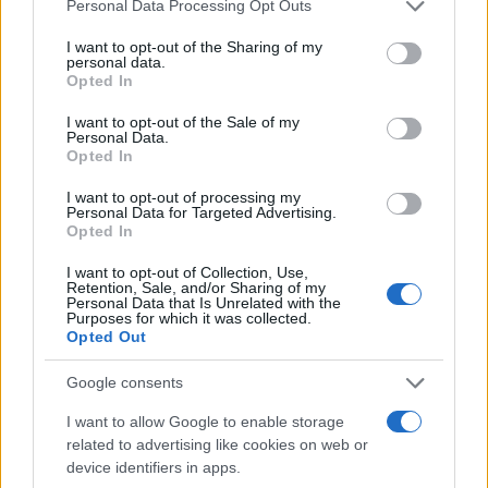
quadrati.
Personal Data Processing Opt Outs
I want to opt-out of the Sharing of my
personal data.
Per approfondire:
Opted In
I want to opt-out of the Sale of my
Ecco perché è un errore fidarsi della Cina come
Personal Data.
Opted In
mediatore in Ucraina
Perché il governo Meloni fa bene a puntare
I want to opt-out of processing my
Personal Data for Targeted Advertising.
sulla ricostruzione dell’Ucraina
Opted In
Il pretesto più infondato di Putin: l’espansione
I want to opt-out of Collection, Use,
della Nato in Ucraina
Retention, Sale, and/or Sharing of my
Personal Data that Is Unrelated with the
Purposes for which it was collected.
Opted Out
Si tratta di uno dei tanti attacchi a sorpresa di
Google consents
Kiev, che ha portato i russi a sospendere
I want to allow Google to enable storage
addirittura la parata militare del prossimo 9
related to advertising like cookies on web or
maggio. Nei giorni scorsi, inoltre, il Servizio di
device identifiers in apps.