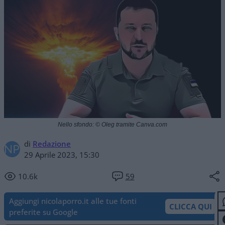
Nello sfondo: © Oleg tramite Canva.com
di
Redazione
29 Aprile 2023, 15:30
10.6k
59
Aggiungi nicolaporro.it alle tue fonti
CLICCA QUI
preferite su Google