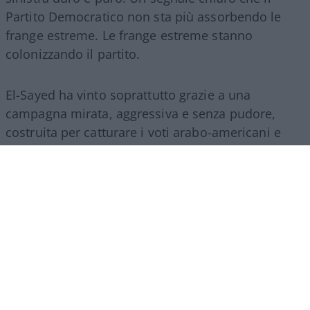
Partito Democratico non sta più assorbendo le
frange estreme. Le frange estreme stanno
colonizzando il partito.
El-Sayed ha vinto soprattutto grazie a una
campagna mirata, aggressiva e senza pudore,
costruita per catturare i voti arabo-americani e
musulmani del Michigan. Niente messaggi
inclusivi per tutti i cittadini:
solo identità, rabbia
e rivendicazioni settarie.
E questi sarebbero i
tolleranti, inclusivi, amorevoli pucci pucci….