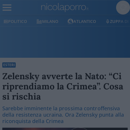
POLITICO
MILANO
ATLANTICO
ZUPPA DI
ESTERI
Zelensky avverte la Nato: “Ci
riprendiamo la Crimea”. Cosa
si rischia
Sarebbe imminente la prossima controffensiva
della resistenza ucraina. Ora Zelensky punta alla
riconquista della Crimea