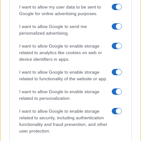
sicurezza federale ha dichiarato di aver
sventato
I want to allow my user data to be sent to
un attacco dinamitardo
all’ospedale navale della
Google for online advertising purposes.
capitale della Crimea, la città di Simferopoli.
I want to allow Google to send me
personalized advertising.
Le dichiarazioni di Zelensky arrivano dopo il
colloquio telefonico con il presidente cinese Xi
I want to allow Google to enable storage
related to analytics like cookies on web or
Jinping, poche settimane fa alla corte di Putin per
device identifiers in apps.
quello che starebbe per diventare il nuovo asse
geopolitico in chiave anti-occidentale. Il
I want to allow Google to enable storage
presidente ucraino ha sottolineato di aver
related to functionality of the website or app.
richiesto al dittatore comunista di
riconoscere
I want to allow Google to enable storage
l’integrità ucraina
nata dalle ceneri dell’Unione
related to personalization.
Sovietica. Ovvero quella comprensiva di Crimea e
I want to allow Google to enable storage
Donbass. In tale ambito, Xi avrebbe rassicurato
related to security, including authentication
Zelensky di
non voler fornire alcune armi
a
functionality and fraud prevention, and other
sostegno della Federazione Russa. “L’Ucraina
user protection.
vorrebbe che tutti gli Stati comprendessero i rischi