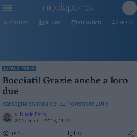
POLITICO
MILANO
ATLANTICO
ZUPPA DI
ZUPPA DI PORRO
Bocciati! Grazie anche a loro
due
Rassegna stampa del 22 novembre 2018
di
Nicola Porro
22 Novembre 2018, 11:55
18.9k
37