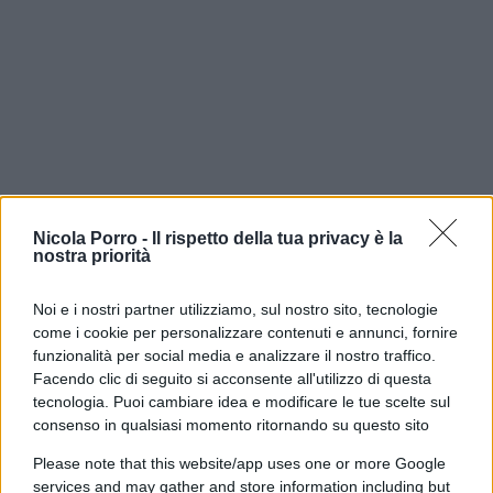
Nicola Porro -
Il rispetto della tua privacy è la
nostra priorità
C’era una volta il
Partito Democratico
Noi e i nostri partner utilizziamo, sul nostro sito, tecnologie
americano
. Oggi, in
Michigan
, ha preferito un
come i cookie per personalizzare contenuti e annunci, fornire
candidato che vuole abolire i confini e non ha
funzionalità per social media e analizzare il nostro traffico.
problemi ad allearsi con chi, dicendo che
Facendo clic di seguito si acconsente all'utilizzo di questa
tecnologia. Puoi cambiare idea e modificare le tue scelte sul
“l’America si è meritata l’11 Settembre”, giustifica il
consenso in qualsiasi momento ritornando su questo sito
massacro di tremila civili americani. Benvenuti
nella nuova normalità. Per capire dove sta
Please note that this website/app uses one or more Google
services and may gather and store information including but