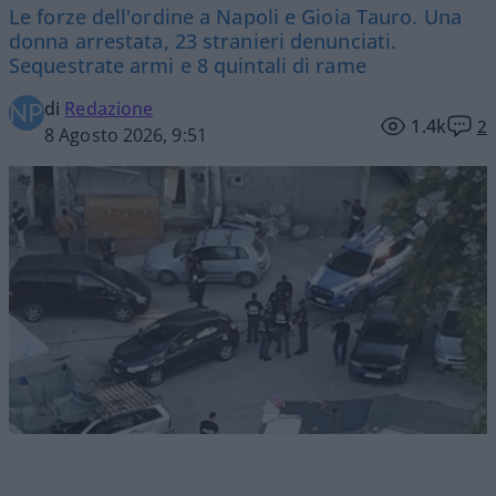
Le forze dell'ordine a Napoli e Gioia Tauro. Una
donna arrestata, 23 stranieri denunciati.
Sequestrate armi e 8 quintali di rame
di
Redazione
1.4k
2
8 Agosto 2026, 9:51