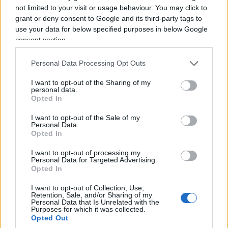
andando il Partito Democratico americano, basta
not limited to your visit or usage behaviour. You may click to
guardare il Midwest. Alle primarie del Senato che
grant or deny consent to Google and its third-party tags to
si sono svolte qualche giorno fa in Michigan, la
use your data for below specified purposes in below Google
consent section.
candidata “moderata” dell’establishment, Haley
Stevens, è stata spazzata via da un certo
Abdul El-
Personal Data Processing Opt Outs
Sayed
. Non un semplice outsider: un radicale di
sinistra duro e puro. Un segnale chiaro che il
I want to opt-out of the Sharing of my
personal data.
Partito Democratico non sta più assorbendo le
Opted In
frange estreme. Le frange estreme stanno
I want to opt-out of the Sale of my
colonizzando il partito.
Personal Data.
Opted In
I want to opt-out of processing my
El-Sayed ha vinto soprattutto grazie a una
Personal Data for Targeted Advertising.
campagna mirata, aggressiva e senza pudore,
Opted In
costruita per catturare i voti arabo-americani e
I want to opt-out of Collection, Use,
musulmani del Michigan. Niente messaggi
Retention, Sale, and/or Sharing of my
Personal Data that Is Unrelated with the
inclusivi per tutti i cittadini:
solo identità, rabbia
Purposes for which it was collected.
Opted Out
e rivendicazioni settarie.
E questi sarebbero i