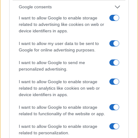
tolleranti, inclusivi, amorevoli pucci pucci….
Google consents
I want to allow Google to enable storage
related to advertising like cookies on web or
device identifiers in apps.
I want to allow my user data to be sent to
Google for online advertising purposes.
I want to allow Google to send me
personalized advertising.
I want to allow Google to enable storage
related to analytics like cookies on web or
device identifiers in apps.
I want to allow Google to enable storage
Figlio di immigrati egiziani, El-Sayed porta in dote
related to functionality of the website or app.
un programma che fa sorridere i Democratici
Socialisti d’America (DSA).
Tra le proposte più
I want to allow Google to enable storage
related to personalization.
“innovative”
: abolire l’ICE (l’agenzia che dovrebbe