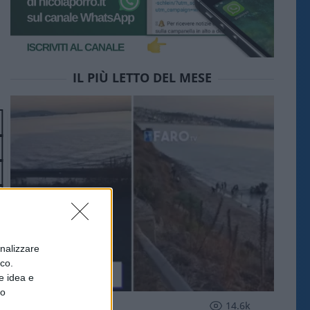
IL PIÙ LETTO DEL MESE
onalizzare
ico.
e idea e
to
ESTERI
14.6k