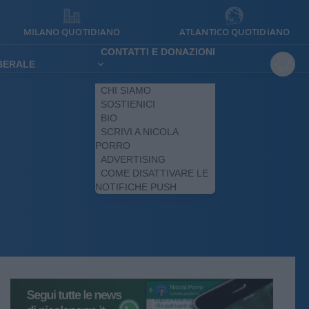
MILANO QUOTIDIANO
ATLANTICO QUOTIDIANO
CONTATTI E DONAZIONI
IBERALE
CHI SIAMO
SOSTIENICI
BIO
SCRIVI A NICOLA
PORRO
ADVERTISING
COME DISATTIVARE LE
NOTIFICHE PUSH