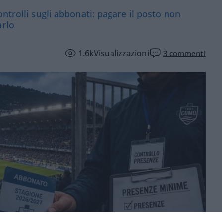
ntrolli sugli abbonati: pagare il posto non
arlo
1.6k
Visualizzazioni
3
commenti