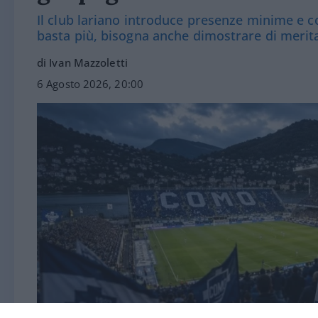
Il club lariano introduce presenze minime e co
basta più, bisogna anche dimostrare di merit
di Ivan Mazzoletti
6 Agosto 2026, 20:00