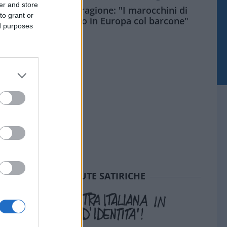
er and store
Meloni aveva ragione: "I marocchini di
to grant or
Ceuta sbarcano in Europa col barcone"
ed purposes
SEDUTE SATIRICHE