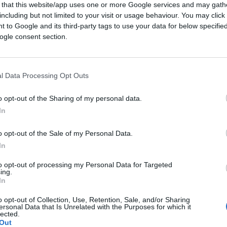
 that this website/app uses one or more Google services and may gath
including but not limited to your visit or usage behaviour. You may click 
 to Google and its third-party tags to use your data for below specifi
ogle consent section.
l Data Processing Opt Outs
o opt-out of the Sharing of my personal data.
In
Non accadeva dal 1940.
o opt-out of the Sale of my Personal Data.
 le contraddizioni grilline.
In
to opt-out of processing my Personal Data for Targeted
ull’ambasciatore, per Magnaschi la sua
ing.
In
.
o opt-out of Collection, Use, Retention, Sale, and/or Sharing
ersonal Data that Is Unrelated with the Purposes for which it
lected.
Out