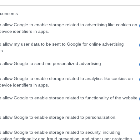
o il Paese che, secondo le previsioni, è tra i
consents
o allow Google to enable storage related to advertising like cookies on
ento solo in Abruzzo.
evice identifiers in apps.
o allow my user data to be sent to Google for online advertising
 sempre accade, una gigantesca minchiata.
s.
to allow Google to send me personalized advertising.
o allow Google to enable storage related to analytics like cookies on
no contro Giarrusso
evice identifiers in apps.
o allow Google to enable storage related to functionality of the website
i ufficiali: Travaglio e compagni
o allow Google to enable storage related to personalization.
 mestiere.
o allow Google to enable storage related to security, including
cation functionality and fraud prevention, and other user protection.