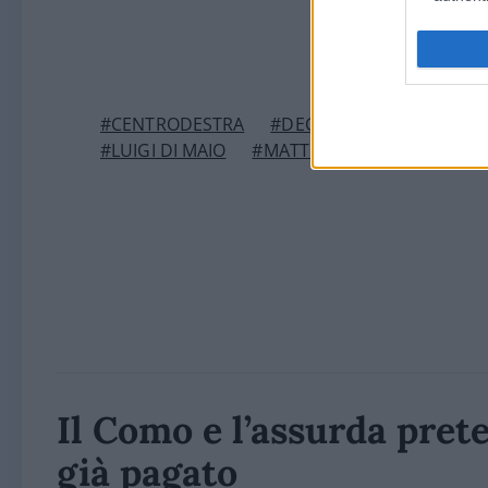
#CENTRODESTRA
#DECRETO SEMPLIFICAZI
#LUIGI DI MAIO
#MATTEO SALVINI
#RECES
Il Como e l’assurda prete
già pagato