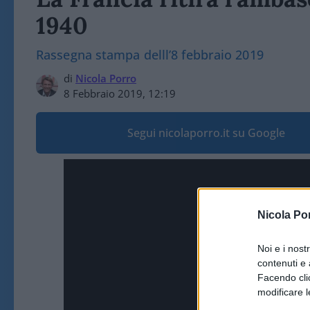
1940
Rassegna stampa delll’8 febbraio 2019
di
Nicola Porro
8 Febbraio 2019, 12:19
Segui nicolaporro.it su Google
Nicola Po
Noi e i nost
contenuti e 
Facendo clic
modificare l