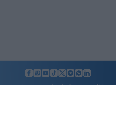
LUNIFIN S.r.l. a socio unico. Sede legale Milano, Largo F. Richini, 2/A,
20122 (MI), C.F./P.Iva en. 07174900154, REA cap. soc. euro 10.000,00
i.v.
Home
Advertising
Condizioni d’uso
Privacy Policy
Cookie policy
Cambia il consenso ai cookie