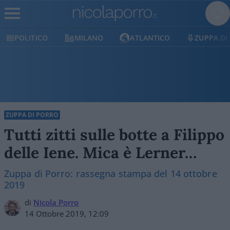
POLITICO
MILANO
ATLANTICO
ZUPPA DI
ZUPPA DI PORRO
Tutti zitti sulle botte a Filippo
delle Iene. Mica è Lerner…
Zuppa di Porro: rassegna stampa del 14 ottobre
2019
di
Nicola Porro
14 Ottobre 2019, 12:09