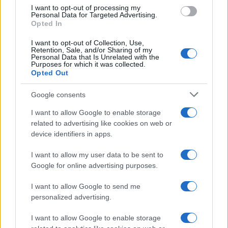
Rassegna stampa quotidiana
I want to opt-out of processing my
Personal Data for Targeted Advertising.
Opted In
I want to opt-out of Collection, Use,
Retention, Sale, and/or Sharing of my
Il campeggio dei comunisti:
Personal Data that Is Unrelated with the
Purposes for which it was collected.
tutti in vacanza, ma sempre
Opted Out
con falce e martello
Google consents
Canne, pastasciutta antifà e indottrinamento: la
I want to allow Google to enable storage
related to advertising like cookies on web or
rivoluzione dei giovani viziati che giocano al
device identifiers in apps.
comunismo con i soldi degli altri
I want to allow my user data to be sent to
di
Max Del Papa
3k
10
Google for online advertising purposes.
9 Agosto 2026, 8:52
I want to allow Google to send me
personalized advertising.
I want to allow Google to enable storage