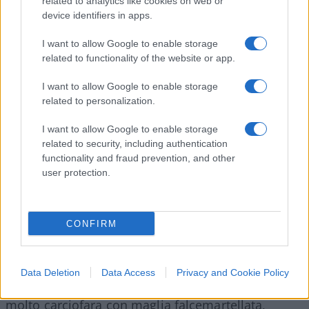
related to analytics like cookies on web or
device identifiers in apps.
I want to allow Google to enable storage
related to functionality of the website or app.
I want to allow Google to enable storage
related to personalization.
I want to allow Google to enable storage
Leggere sempre
Federico Rampini
per capire
related to security, including authentication
il livello di miseria umana dei giovani occidentali
functionality and fraud prevention, and other
viziati che le pensano (si fa per dire) tutte per
user protection.
odiare l’occidente che li ha viziati. Adesso si
inventano un campeggio comunista che ricorda
CONFIRM
molto i vecchi campi scuola in Cecoslovacchia
dove allevavano terroristi e spie, iniziativa
surreale, demenziale, patetica, ma non priva di un
Data Deletion
Data Access
Privacy and Cookie Policy
suo fascino da asini rossi: ce ne parla una Lella
molto carciofara con maglia falcemartellata,