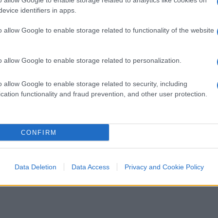
o allow Google to enable storage related to analytics like cookies on
perso
evice identifiers in apps.
o allow Google to enable storage related to functionality of the website
o allow Google to enable storage related to personalization.
o allow Google to enable storage related to security, including
di
Stefano Varanelli
5.6k
cation functionality and fraud prevention, and other user protection.
28 Maggio 2019, 12:45
CONFIRM
“Ovvove” a Capalbio: vincono i
barbari della Lega
Data Deletion
Data Access
Privacy and Cookie Policy