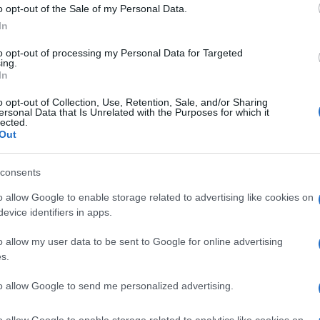
o opt-out of the Sale of my Personal Data.
In
di
Luigi Bisignani
10.1k
to opt-out of processing my Personal Data for Targeted
ing.
28 Maggio 2019, 16:56
In
o opt-out of Collection, Use, Retention, Sale, and/or Sharing
L’onda nera immaginaria
ersonal Data that Is Unrelated with the Purposes for which it
lected.
Out
consents
o allow Google to enable storage related to advertising like cookies on
evice identifiers in apps.
o allow my user data to be sent to Google for online advertising
di
Alessandro Gnocchi
5.8k
s.
28 Maggio 2019, 14:00
to allow Google to send me personalized advertising.
Europee, chi ha vinto e chi ha