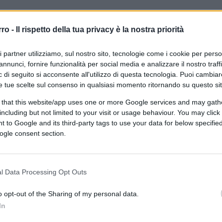
“Sei un euro-ottuso”, Giordano
rro -
Il rispetto della tua privacy è la nostra priorità
contro Parenzo
ri partner utilizziamo, sul nostro sito, tecnologie come i cookie per pers
annunci, fornire funzionalità per social media e analizzare il nostro traff
 di seguito si acconsente all'utilizzo di questa tecnologia. Puoi cambiar
e tue scelte sul consenso in qualsiasi momento ritornando su questo si
 that this website/app uses one or more Google services and may gath
including but not limited to your visit or usage behaviour. You may click 
di
Nicola Porro
22.7k
 to Google and its third-party tags to use your data for below specifi
28 Maggio 2019, 18:21
ogle consent section.
La Lega finirà per allearsi col Pd.
l Data Processing Opt Outs
Ecco perché
o opt-out of the Sharing of my personal data.
In