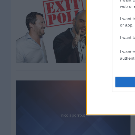
I want t
web or d
I want t
or app.
I want t
I want t
authenti
nicolaporro.it