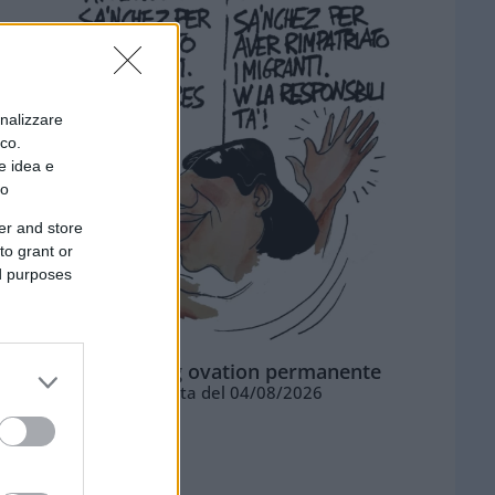
onalizzare
ico.
e idea e
to
er and store
to grant or
ed purposes
La standing ovation permanente
Vignetta del 04/08/2026