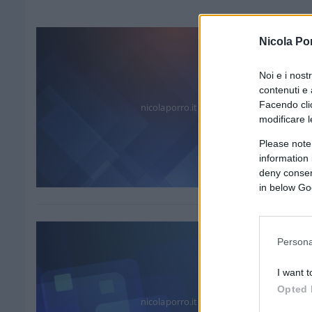
Nicola Po
Noi e i nost
contenuti e 
Facendo clic
nicolaporro.it
modificare l
Please note
information 
deny consent
in below Go
Persona
I want t
Opted 
nicolaporro.it