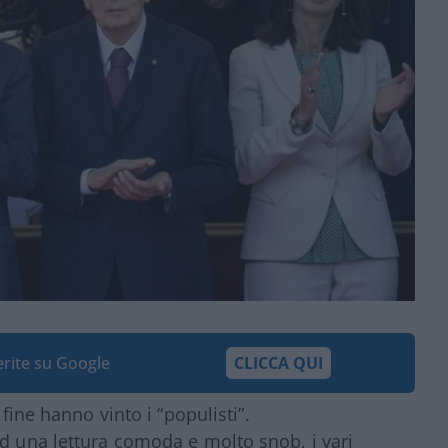
ferite su Google
CLICCA QUI
 fine hanno vinto i “populisti”.
ad una lettura comoda e molto snob, i vari