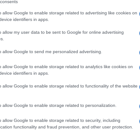
consents
“nuovi barbari”.
o allow Google to enable storage related to advertising like cookies on
antisce creando le condizioni per la crescita
evice identifiers in apps.
siano troppo impegnate a costruire con
 di pensare a “fare la rivoluzione”.
o allow my user data to be sent to Google for online advertising
s.
, l’Irlanda o la Svizzera continuano a vivere
senza alcun significativo rischio di
to allow Google to send me personalized advertising.
he siano più brave a mettere in guardia
ono state assicurate nel tempo condizioni
o allow Google to enable storage related to analytics like cookies on
evice identifiers in apps.
o economico.
o allow Google to enable storage related to functionality of the website
da un lato ha promosso una cultura del
i di italiani nel sogno di un futuro
o allow Google to enable storage related to personalization.
per tutti ed immaginari paradisi scandinavi;
r molti anni qualsiasi tentativo di avviare
o allow Google to enable storage related to security, including
, che altri paesi hanno intrapreso, e che ci
cation functionality and fraud prevention, and other user protection.
 po’ di praticabilità economica.