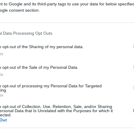
i collocano così al di fuori dei canoni etici ed
 to Google and its third-party tags to use your data for below specifi
ogle consent section.
talia si propone di “allevare le coscienze” –
elegiornali che contano, ai “newspapers of
itico che, stringi stringi, va da Liberi e
l Data Processing Opt Outs
tico e +Europa.
o opt-out of the Sharing of my personal data.
ormati, non può esistere “cultura”, ma
In
o opt-out of the Sale of my Personal Data.
In
a fallito nel suo vero obiettivo di fondo che,
to opt-out of processing my Personal Data for Targeted
ing.
una qualche agenda di governo, è quello di
In
a natura intima dell’uomo, per eliminare
o opt-out of Collection, Use, Retention, Sale, and/or Sharing
contrastare il percorso unidirezionale che
ersonal Data that Is Unrelated with the Purposes for which it
lected.
Out
aese non la si assicura con gli appelli a
responsabilità”, al “realismo”, al “galateo”