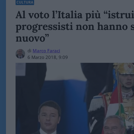
CULTURA
Al voto l’Italia più “istru
progressisti non hanno 
nuovo”
di
Marco Faraci
6 Marzo 2018, 9:09