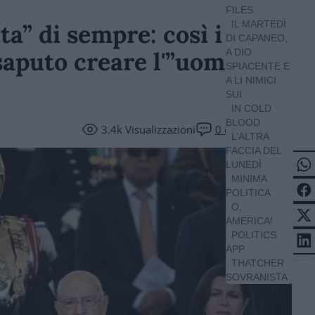
FILES
IL MARTEDÌ
ita” di sempre: così i
DI CAPANEO,
saputo creare l'”uomo
A DIO
SPIACENTE E
A LI NIMICI
SUI
IN COLD
BLOOD
3.4k
Visualizzazioni
0
commenti
L’ALTRA
FACCIA DEL
LUNEDÌ
MINIMA
POLITICA
O,
AMERICA!
POLITICS
APP
THATCHER
SOVRANISTA