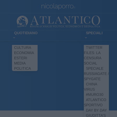
QUOTIDIANO
SPECIALI
CULTURA
TWITTER
ECONOMIA
FILES: LA
ESTERI
CENSURA
MEDIA
SOCIAL
POLITICA
SPECIALE
RUSSIAGATE /
SPYGATE
CHINA
VIRUS
#MURO30
ATLANTICO
SPORTIVO
DAY BY DAY
GIUDITTA’S