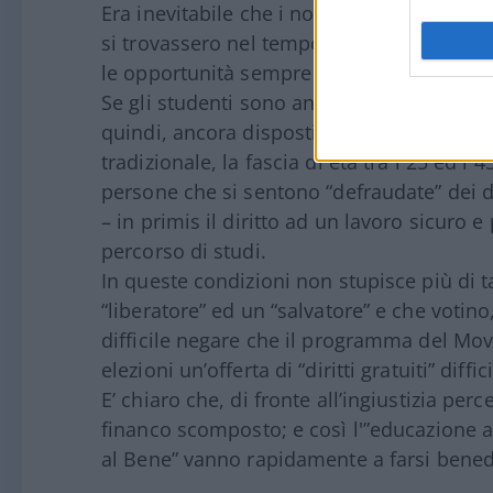
Era inevitabile che i nodi venissero al p
si trovassero nel tempo di fronte allo shoc
le opportunità sempre più ridotte offerte 
Se gli studenti sono ancora schermati dal 
quindi, ancora disposti, in qualche misur
tradizionale, la fascia di età tra i 25 ed 
persone che si sentono “defraudate” dei dir
– in primis il diritto ad un lavoro sicuro e
percorso di studi.
In queste condizioni non stupisce più di
“liberatore” ed un “salvatore” e che votin
difficile negare che il programma del Mo
elezioni un’offerta di “diritti gratuiti” diff
E’ chiaro che, di fronte all’ingiustizia per
financo scomposto; e così l'”educazione al
al Bene” vanno rapidamente a farsi bened