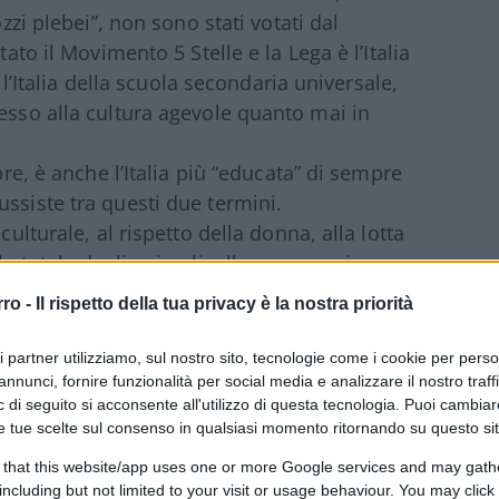
ozzi plebei”, non sono stati votati dal
tato il Movimento 5 Stelle e la Lega è l’Italia
è l’Italia della scuola secondaria universale,
cesso alla cultura agevole quanto mai in
pre, è anche l’Italia più “educata” di sempre
ssiste tra questi due termini.
culturale, al rispetto della donna, alla lotta
la tutela degli animali, alla preservazione
buone maniere, al linguaggio “corretto”, alla
rro -
Il rispetto della tua privacy è la nostra priorità
tari, al sacrosanto rispetto dei “Buoni” ed
una generazione passata è stata mai
ri partner utilizziamo, sul nostro sito, tecnologie come i cookie per pers
di “educazione al Bene” e di “igienizzazione
annunci, fornire funzionalità per social media e analizzare il nostro traff
 di seguito si acconsente all'utilizzo di questa tecnologia. Puoi cambiar
e tue scelte sul consenso in qualsiasi momento ritornando su questo si
ra qualcosa vada storto? Com’è possibile
 that this website/app uses one or more Google services and may gath
l “brave new world” si rivolti contro i
including but not limited to your visit or usage behaviour. You may click 