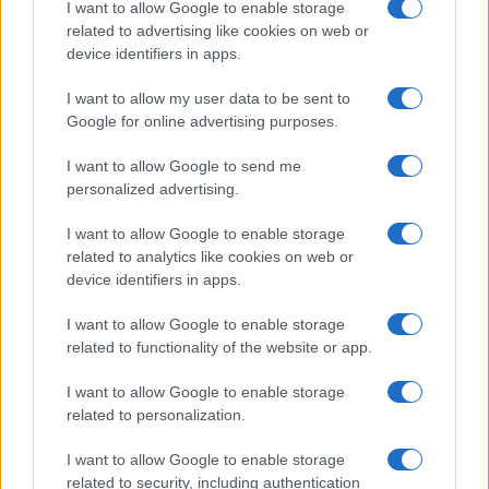
di anche sette anni prima: sulla base delle
I want to allow Google to enable storage
preoccupazioni ambientali, sono stati richiesti
related to advertising like cookies on web or
device identifiers in apps.
progressivi abbassamenti delle emissioni di CO2
che prevedono la
quota zero in tempi troppo
I want to allow my user data to be sent to
rapidi
.
Google for online advertising purposes.
I want to allow Google to send me
personalized advertising.
Ora, però – ha continuato – le condizioni del
I want to allow Google to enable storage
mercato non ci permettono di rispettare queste
related to analytics like cookies on web or
regole. Il mercato dell’elettrico, parole di De Meo,
device identifiers in apps.
sta avanzando alla metà della velocità necessaria
I want to allow Google to enable storage
per raggiungere gli obiettivi, sia in termini di
related to functionality of the website or app.
accettazione da parte dei consumatori sia in
termini di capacità di vendere i modelli prodotti.
I want to allow Google to enable storage
related to personalization.
Un modo elegante per dire che
i consumatori
stanno rifiutando il 100% elettrico
.
I want to allow Google to enable storage
related to security, including authentication