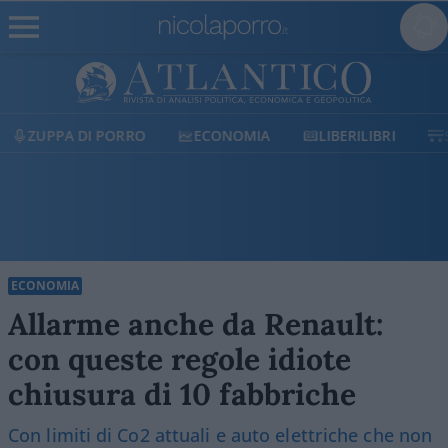
ECONOMIA
LIBERILIBRI
SHOP
SOSTIENICI
ECONOMIA
Allarme anche da Renault:
con queste regole idiote
chiusura di 10 fabbriche
Con limiti di Co2 attuali e auto elettriche che non