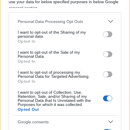
presentata al salone,
Renault
e
Stellantis
use your data for below specified purposes in below Google
consent section.
dovrebbero da sole versare all’Unione europea
una somma di
un miliardo di euro ciascuna
. E
Personal Data Processing Opt Outs
questo nel momento in cui massimo è il bisogno
di investimenti per fronteggiare l’invasione delle
I want to opt-out of the Sharing of my
personal data.
marche cinesi.
Opted In
I want to opt-out of the Sale of my
Personal Data.
Opted In
In ogni caso, parlando a nome dell’Associazione
I want to opt-out of processing my
Costruttori Europei di cui è presidente, De Meo ha
Personal Data for Targeted Advertising.
usato il suo consueto tono signorile ed elegante:
Opted In
“Sì, dobbiamo sopportare queste regole europee,
I want to opt-out of Collection, Use,
Retention, Sale, and/or Sharing of my
ma possiamo anche
cercare di cambiarle
”.
Personal Data that Is Unrelated with the
Purposes for which it was collected.
Opted Out
A suo avviso, le regole sono state pensate in un
Google consents
altro contesto, prima del
Covid
, basandosi su dati