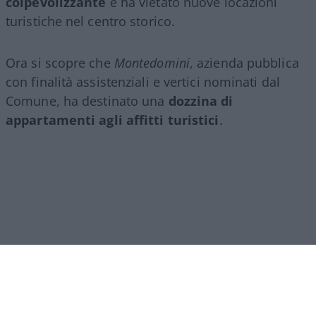
colpevolizzante
e ha vietato nuove locazioni
turistiche nel centro storico.
Ora si scopre che
Montedomini
, azienda pubblica
con finalità assistenziali e vertici nominati dal
Comune, ha destinato una
dozzina di
appartamenti agli affitti turistici
.