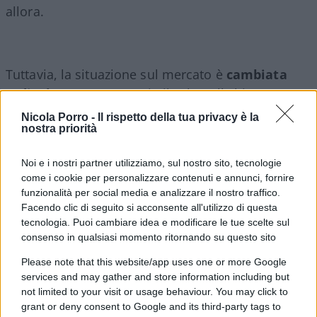
allora.
Tuttavia, la situazione sul mercato è
cambiata
radicalmente
. In Francia il calo nell’ultimo
semestre relativamente alla vendita di vetture
Nicola Porro -
Il rispetto della tua privacy è la
nostra priorità
elettriche è dell’11 per cento, ma il fenomeno è
esteso all’intera Europa.
Noi e i nostri partner utilizziamo, sul nostro sito, tecnologie
come i cookie per personalizzare contenuti e annunci, fornire
Un conto salatissimo
funzionalità per social media e analizzare il nostro traffico.
Facendo clic di seguito si acconsente all'utilizzo di questa
tecnologia. Puoi cambiare idea e modificare le tue scelte sul
Se l’attuale tendenza continuerà, il conto per i
consenso in qualsiasi momento ritornando su questo sito
produttori di automobili sarà molto salato. Gli
esperti hanno quantificato la somma totale per
Please note that this website/app uses one or more Google
services and may gather and store information including but
tutti i produttori in un delta
tra i 7,5 e i 15
not limited to your visit or usage behaviour. You may click to
miliardi di euro
. Secondo una simulazione
grant or deny consent to Google and its third-party tags to