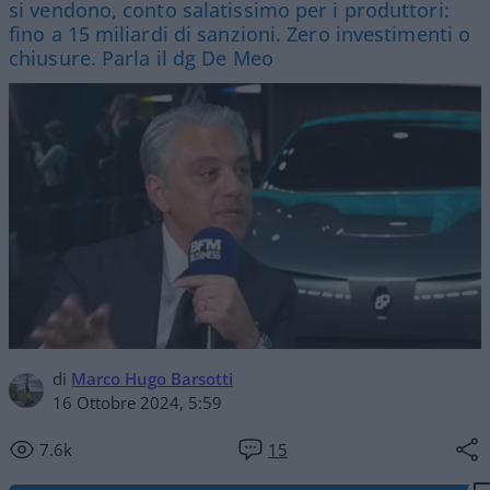
si vendono, conto salatissimo per i produttori:
fino a 15 miliardi di sanzioni. Zero investimenti o
chiusure. Parla il dg De Meo
di
Marco Hugo Barsotti
16 Ottobre 2024, 5:59
7.6k
15