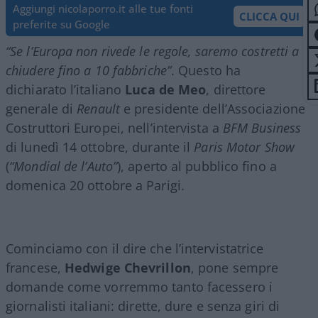
Aggiungi nicolaporro.it alle tue fonti
CLICCA QUI
preferite su Google
“Se l’Europa non rivede le regole, saremo costretti a
chiudere fino a 10 fabbriche”
. Questo ha
dichiarato l’italiano
Luca de Meo
, direttore
generale di
Renault
e presidente dell’Associazione
Costruttori Europei, nell’intervista a
BFM Business
di lunedì 14 ottobre, durante il
Paris Motor Show
(
“Mondial de l’Auto”
), aperto al pubblico fino a
domenica 20 ottobre a Parigi.
Cominciamo con il dire che l’intervistatrice
francese,
Hedwige Chevrillon
, pone sempre
domande come vorremmo tanto facessero i
giornalisti italiani: dirette, dure e senza giri di