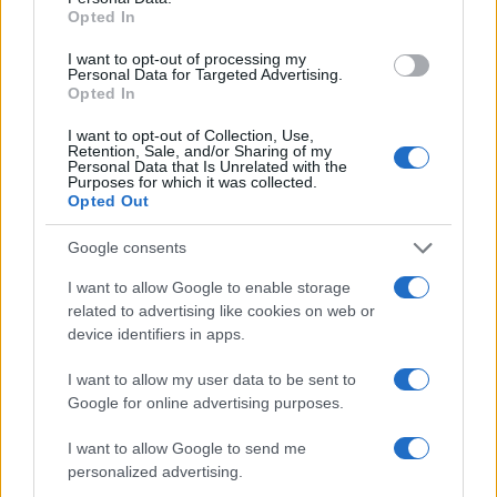
altro: dove gli statunitensi stanno usando la forza
Opted In
bruta, i cinesi stanno
usando l’intelligenza
I want to opt-out of processing my
umana
. E quella artificiale. Quella umana, non
Personal Data for Targeted Advertising.
Opted In
appiattendosi ad esempio sull’uso del
“Supervised
learning”
– come pratica comune – ma usando il
I want to opt-out of Collection, Use,
Retention, Sale, and/or Sharing of my
“Reinforced Learning”
. La cosa viene spiegata in
Personal Data that Is Unrelated with the
Purposes for which it was collected.
modo efficace e impressionante dai ricercatori
Opted Out
stessi:
Google consents
I want to allow Google to enable storage
Invece di insegnare esplicitamente al modello come
related to advertising like cookies on web or
risolvere un problema, gli forniamo semplicemente
device identifiers in apps.
gli incentivi giusti, e
autonomamente sviluppa
I want to allow my user data to be sent to
strategie avanzate di risoluzione dei problemi.
Google for online advertising purposes.
I want to allow Google to send me
personalized advertising.