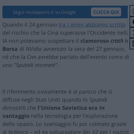
Segui nicolaporro.it su Google
CLICCA QUI
Quando il 24 gennaio
tra i primi abbiamo scritto
del rischio che la Cina superasse l’Occidente nella
IA non potevamo sospettare il
clamoroso
crash
in
Borsa
di
NVidia
avvenuto la sera del 27 gennaio,
né che la
Cnn
avrebbe parlato dell’evento come di
uno
“Sputnik moment”
.
Il riferimento ovviamente è al panico che si
diffuse negli Stati Uniti quando lo
Sputnik
dimostrò che
l’Unione Sovietica era in
vantaggio
nella tecnologia per l’esplorazione
dello spazio. Lo svantaggio fu poi colmato grazie
al tedesco – ed ex sviluppatore dei
V2
per i nazisti