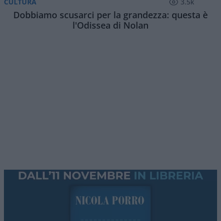
Questa sera puntata numero 90 di
Red Pill
, il
programma serale di
Atlantico Quotidiano
. Ogni
giovedì, stasera
eccezionalmente a partire dalle
ore 22
, con i nostri autori e numerosi ospiti
approfondiremo i temi caldi della settimana con
l’approccio
critico e fuori dal coro
che ci
contraddistingue.
La Spagna di
Pedro Sanchez
isolata in Europa
dopo l’invasione di Ceuta, prevale la “linea
Meloni”. La lettera dei governi europei e le parole