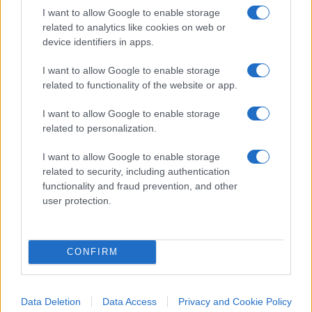
I want to allow Google to enable storage
AI low cost
related to analytics like cookies on web or
device identifiers in apps.
I want to allow Google to enable storage
Non solo: per i famosi pesi, quei numeretti che
related to functionality of the website or app.
dicono quanto è importante la connessione tra
ciascun neurone sintetico della rete neuronale di
I want to allow Google to enable storage
related to personalization.
DeepSeek
, pare si sia usata la rappresentazione
FP8
anziché
FP32
. In pratica, si sacrifica precisione
I want to allow Google to enable storage
usando meno cifre decimali per ogni peso:
un
related to security, including authentication
functionality and fraud prevention, and other
quarto della memoria e della potenza di
user protection.
calcolo a fronte di risultati paragonabili
.
Il risultato è non solo un sistema che non ha
CONFIRM
bisogno di tutta la potenza di cui dicono di aver
bisogno i vari
OpenAI
,
Anthropic
,
Google/Gemini
Data Deletion
Data Access
Privacy and Cookie Policy
eccetera ma anche – e soprattutto – che
costa