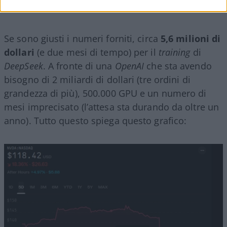
meno
. Molto meno.
Se sono giusti i numeri forniti, circa
5,6 milioni di
dollari
(e due mesi di tempo) per il
training
di
DeepSeek
. A fronte di una
OpenAI
che sta avendo
bisogno di 2 miliardi di dollari (tre ordini di
grandezza di più), 500.000 GPU e un numero di
mesi imprecisato (l’attesa sta durando da oltre un
anno). Tutto questo spiega questo grafico: