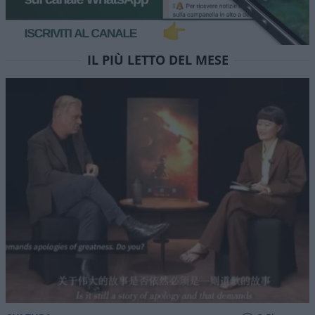
episodio 90
Non vi accontentate della “pillola blu” dei media
mainstream, provate RED PILL. Stasera alle 22 su
NicolaPorro.it, Atlanticoquotidiano.it e i rispettivi
canali YouTube. Ospite Leonardo Facco
di
Atlantico Quotidiano
1.5k
1
6 Agosto 2026, 15:52