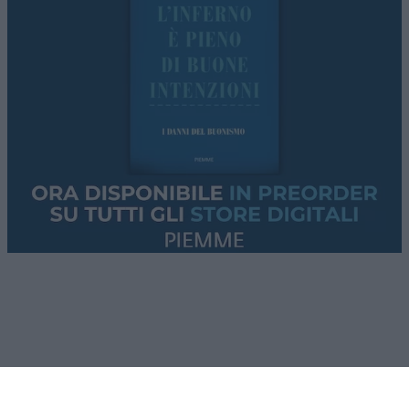
del ministro Piantedosi al vertice Ue.
L’Argentina di Milei avanza
. Tasse abolite, più
libertà, tagli alla spesa: il primo bilancio (che
nessuno racconta). Ne parleremo con
Leonardo
Facco
.
Lo
stallo su Hormuz
, gli ultimi aggiornamenti dai
conflitti
Usa-Iran
e
Russia-Ucraina
.
Questi i temi che tratteremo nella puntata di
questa sera. Se non vi accontentate della “pillola
blu”, le solite narrazioni dei media
mainstream
,
cosa state aspettando? Provate
Red Pill
. Tutti i
giovedì alle 23
su
NicolaPorro.it
,
Atlanticoquotidiano.it
e i rispettivi