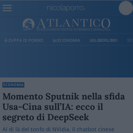
ECONOMIA
LIBERILIBRI
SHOP
SOSTIENICI
ECONOMIA
Momento Sputnik nella sfida
Usa-Cina sull’IA: ecco il
segreto di DeepSeek
Al di là del tonfo di NVidia, il chatbot cinese