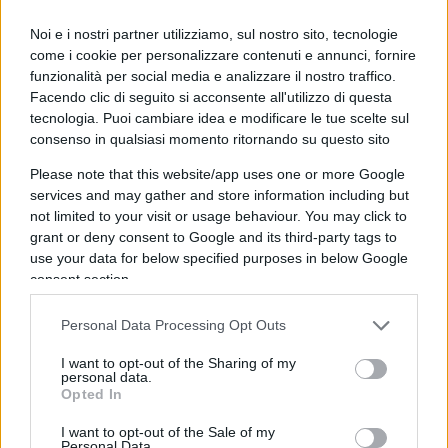
riprese
: il primo nel settembre 2022 (vietato
Noi e i nostri partner utilizziamo, sul nostro sito, tecnologie
esportare i componenti più potenti, detti
H100
e
come i cookie per personalizzare contenuti e annunci, fornire
A100
), il secondo nell’ottobre 2023 (vietati anche
funzionalità per social media e analizzare il nostro traffico.
quelli della serie 800, leggermente meno potenti e
Facendo clic di seguito si acconsente all'utilizzo di questa
che nel frattempo
NVidia
aveva sviluppato per
tecnologia. Puoi cambiare idea e modificare le tue scelte sul
consenso in qualsiasi momento ritornando su questo sito
aggirare l’embargo).
Please note that this website/app uses one or more Google
services and may gather and store information including but
not limited to your visit or usage behaviour. You may click to
Certo, in parte i componenti erano già stati
grant or deny consent to Google and its third-party tags to
use your data for below specified purposes in below Google
acquistati ed erano sul suolo cinese. Non molti:
consent section.
pare che “i nemici” posseggano tra le 10.000 e le
50.000 GPU, circa un decimo di quanto usa
Personal Data Processing Opt Outs
attualmente
OpenAI
.
I want to opt-out of the Sharing of my
personal data.
Opted In
Ma leggendo i
paper
, la descrizione di come
funziona
DeepSeek
, si capisce che il punto è un
I want to opt-out of the Sale of my
Personal Data.