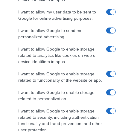
continuità.
I want to allow my user data to be sent to
Google for online advertising purposes.
Le rotte migratorie
I want to allow Google to send me
personalized advertising.
La pressione che ne deriva per l’Europa non è solo
I want to allow Google to enable storage
migratoria, ma anche, e sempre di più, una
related to analytics like cookies on web or
questione di sicurezza
. I jihadisti stanno
device identifiers in apps.
attraversando una fase di riorganizzazione:
I want to allow Google to enable storage
mancano leader forti, ci sono frizioni interne e la
related to functionality of the website or app.
propaganda è indebolita. Ma secondo
I want to allow Google to enable storage
l’Intelligence spagnola, è solo una questione di
related to personalization.
tempo prima che tornino a colpire fuori dal
continente africano. La rotta è già pronta: quella
I want to allow Google to enable storage
related to security, including authentication
migratoria.
functionality and fraud prevention, and other
user protection.