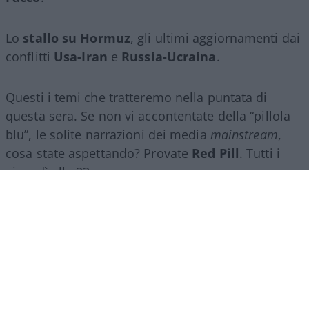
Lo
stallo su Hormuz
, gli ultimi aggiornamenti dai
conflitti
Usa-Iran
e
Russia-Ucraina
.
Questi i temi che tratteremo nella puntata di
questa sera. Se non vi accontentate della “pillola
blu”, le solite narrazioni dei media
mainstream
,
cosa state aspettando? Provate
Red Pill
. Tutti i
giovedì alle 23
su
NicolaPorro.it
,
Atlanticoquotidiano.it
e i rispettivi
canali
YouTube
:
@NicolaPorroZuppa
e
@atlanticoquotidiano
.
Democratici Usa sempre più