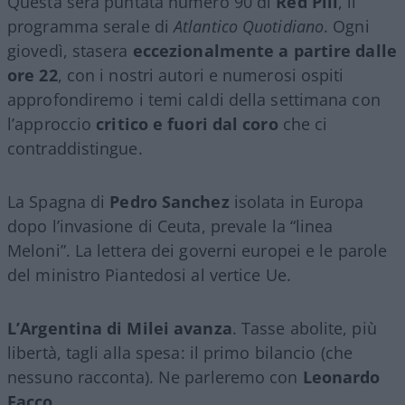
Questa sera puntata numero 90 di
Red Pill
, il
programma serale di
Atlantico Quotidiano
. Ogni
giovedì, stasera
eccezionalmente a partire dalle
ore 22
, con i nostri autori e numerosi ospiti
approfondiremo i temi caldi della settimana con
l’approccio
critico e fuori dal coro
che ci
contraddistingue.
La Spagna di
Pedro Sanchez
isolata in Europa
dopo l’invasione di Ceuta, prevale la “linea
Meloni”. La lettera dei governi europei e le parole
del ministro Piantedosi al vertice Ue.
L’Argentina di Milei avanza
. Tasse abolite, più
libertà, tagli alla spesa: il primo bilancio (che
nessuno racconta). Ne parleremo con
Leonardo
Facco
.