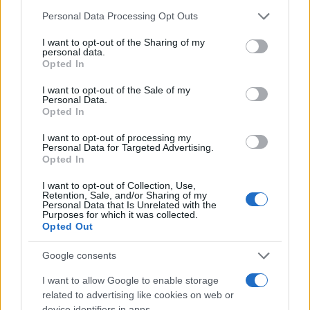
Personal Data Processing Opt Outs
Instabilità politica
I want to opt-out of the Sharing of my
personal data.
Opted In
L’instabilità politica peggiora il quadro. I Paesi del
I want to opt-out of the Sale of my
Sahel sono oggi in difficoltà nel fermare l’avanzata
Personal Data.
jihadista e accusano un loro vicino, l’Algeria, di
Opted In
promuovere l’instabilità e
sostenere i gruppi
I want to opt-out of processing my
Personal Data for Targeted Advertising.
jihadisti e separatisti
.
Opted In
I want to opt-out of Collection, Use,
La partenza recente del gruppo
Wagner
non ha
Retention, Sale, and/or Sharing of my
Personal Data that Is Unrelated with the
segnato la fine dell’influenza russa nella regione:
Purposes for which it was collected.
Opted Out
Mosca continua a perseguire i propri interessi
strategici
, soprattutto nel controllo delle riserve
Google consents
aurifere del Mali, attraverso il nuovo corpo
I want to allow Google to enable storage
paramilitare noto come
Africa Corps
. La
related to advertising like cookies on web or
sostituzione è avvenuta senza soluzione di
device identifiers in apps.