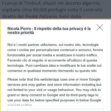
I campi di Tindouf, situati nel deserto algerino,
ospitano circa 90.000 profughi sotto il controllo
diretto del
Fronte Polisario
, fuori dalla
giurisdizione delle Nazioni Unite. Le condizioni di
Nicola Porro -
Il rispetto della tua privacy è la
vita sono estreme, segnate da abbandono,
nostra priorità
frustrazione e assenza di prospettive. Questo
contesto costituisce un
terreno fertile per la
Noi e i nostri partner utilizziamo, sul nostro sito, tecnologie
radicalizzazione
.
come i cookie per personalizzare contenuti e annunci, fornire
funzionalità per social media e analizzare il nostro traffico.
Facendo clic di seguito si acconsente all'utilizzo di questa
Da questi campi sono usciti leader come
Adnan
tecnologia. Puoi cambiare idea e modificare le tue scelte sul
Abu al-Walid al-Sahrawi
, ex Polisario e capo
consenso in qualsiasi momento ritornando su questo sito
dello
Stato Islamico nel Grande Sahel
(ISGS) fino alla
Please note that this website/app uses one or more Google
sua uccisione nel 2021. Anche i gruppi
Fath al-
services and may gather and store information including but
not limited to your visit or usage behaviour. You may click to
Andalus
e Khilafa, quest’ultimo smantellato in
grant or deny consent to Google and its third-party tags to
Spagna dopo la scoperta di un
piano per colpire
use your data for below specified purposes in below Google
Madrid
, hanno origini riconducibili a Tindouf.
consent section.