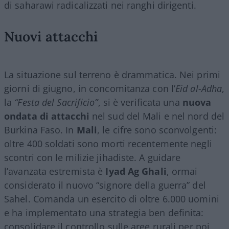
di saharawi radicalizzati nei ranghi dirigenti.
Nuovi attacchi
La situazione sul terreno è drammatica. Nei primi
giorni di giugno, in concomitanza con l’
Eid al-Adha
,
la
“Festa del Sacrificio”
, si è verificata una
nuova
ondata di attacchi
nel sud del Mali e nel nord del
Burkina Faso. In
Mali
, le cifre sono sconvolgenti:
oltre 400 soldati sono morti recentemente negli
scontri con le milizie jihadiste. A guidare
l’avanzata estremista è
Iyad Ag Ghali
, ormai
considerato il nuovo “signore della guerra” del
Sahel. Comanda un esercito di oltre 6.000 uomini
e ha implementato una strategia ben definita:
consolidare il controllo sulle aree rurali per poi