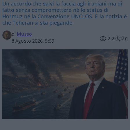
Un accordo che salvi la faccia agli iraniani ma di
fatto senza compromettere né lo status di
Hormuz né la Convenzione UNCLOS. E la notizia è
che Teheran si sta piegando
di
Musso
2.2k
0
8 Agosto 2026, 5:59