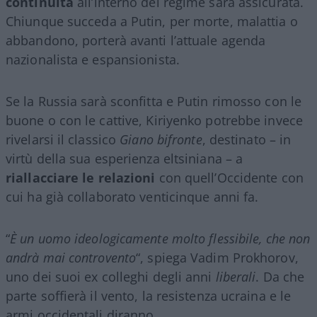
continuità
all’interno del regime sarà assicurata.
Chiunque succeda a Putin, per morte, malattia o
abbandono, porterà avanti l’attuale agenda
nazionalista e espansionista.
Se la Russia sarà sconfitta e Putin rimosso con le
buone o con le cattive, Kiriyenko potrebbe invece
rivelarsi il classico
Giano bifronte
, destinato – in
virtù della sua esperienza eltsiniana – a
riallacciare le relazioni
con quell’Occidente con
cui ha già collaborato venticinque anni fa.
“
È un uomo ideologicamente molto flessibile, che non
andrà mai controvento
“, spiega Vadim Prokhorov,
uno dei suoi ex colleghi degli anni
liberali
. Da che
parte soffierà il vento, la resistenza ucraina e le
armi occidentali diranno.