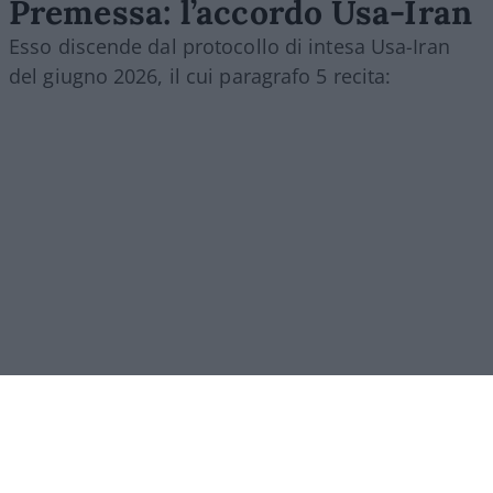
Premessa: l’accordo Usa-Iran
Esso discende dal protocollo di intesa Usa-Iran
del giugno 2026, il cui paragrafo 5 recita:
[5.1.] “Con la firma del presente Memorandum
d’Intesa, la Repubblica Islamica dell’Iran
prenderà