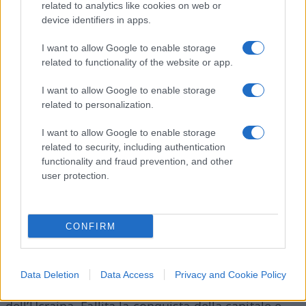
governatori regionali e per il coordinamento di
related to analytics like cookies on web or
device identifiers in apps.
una campagna nazionale
per la costruzione di
infrastrutture
, presto finita nel dimenticatoio.
I want to allow Google to enable storage
related to functionality of the website or app.
I want to allow Google to enable storage
In realtà, Kiriyenko prova a lasciare il segno nel
related to personalization.
processo di formazione della nuova
idea russa
: la
I want to allow Google to enable storage
sua proposta si chiama “
visione di futuro
”, un
related to security, including authentication
programma un po’ troppo ottimistico per
functionality and fraud prevention, and other
l’avvenire che ha in mente Putin per il Paese,
user protection.
accantonato quasi subito. Ma il destino attende il
nostro dietro l’angolo.
CONFIRM
L’uomo di Putin in Ucraina
Data Deletion
Data Access
Privacy and Cookie Policy
Il 24 febbraio 2022 Putin lancia l’invasione
dell’Ucraina. Fallita la conquista della capitale e