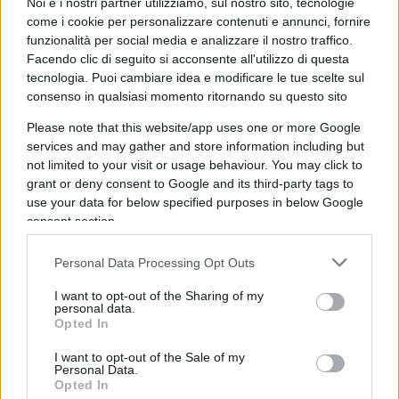
nel sistema putiniano e della commistione fra
Noi e i nostri partner utilizziamo, sul nostro sito, tecnologie
come i cookie per personalizzare contenuti e annunci, fornire
politica e apparato industrial-militare.
funzionalità per social media e analizzare il nostro traffico.
Facendo clic di seguito si acconsente all'utilizzo di questa
Alla corte di Putin
tecnologia. Puoi cambiare idea e modificare le tue scelte sul
consenso in qualsiasi momento ritornando su questo sito
Quando arriva alla corte dello zar nel 2016,
Please note that this website/app uses one or more Google
Kiriyenko è quasi unanimemente considerato “
un
services and may gather and store information including but
not limited to your visit or usage behaviour. You may click to
funzionario di un’altra epoca
”, quella delle riforme
grant or deny consent to Google and its third-party tags to
eltsiniane, dei crediti internazionali, delle
use your data for below specified purposes in below Google
speranze di una rinascita economica naufragate
consent section.
nel
default
. Ma Putin
la vede diversamente
e
Personal Data Processing Opt Outs
punta fin da subito su quel
residuo
degli anni ‘90.
I want to opt-out of the Sharing of my
personal data.
Opted In
Gli affida il dossier di politica interna, mentre lui è
I want to opt-out of the Sale of my
occupato a riscrivere la storia delle relazioni
Personal Data.
Opted In
internazionali della Russia. In pratica Kiriyenko