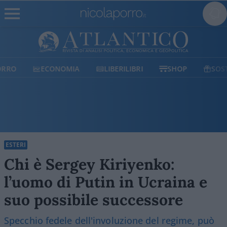
ECONOMIA
LIBERILIBRI
SHOP
SOSTIENICI
ESTERI
Chi è Sergey Kiriyenko:
l’uomo di Putin in Ucraina e
suo possibile successore
Specchio fedele dell'involuzione del regime, può