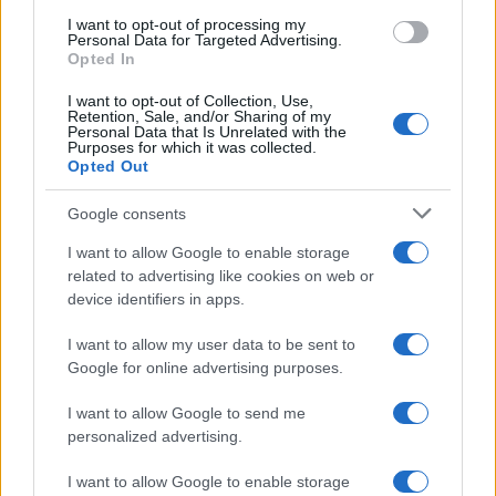
diventa da quel momento il
responsabile delle
I want to opt-out of processing my
Personal Data for Targeted Advertising.
vittorie elettorali di Putin
o, detto in altri
Opted In
termini, di renderle verosimili e vendibili
I want to opt-out of Collection, Use,
all’estero, garantendo la partecipazione e le
Retention, Sale, and/or Sharing of my
Personal Data that Is Unrelated with the
maggioranze necessarie. Il 77 per cento ottenuto
Purposes for which it was collected.
Opted Out
da Putin alle presidenziali del 2018 lo consacra
come regista della rappresentazione
Google consents
“
democratica
”.
I want to allow Google to enable storage
related to advertising like cookies on web or
Ma agli occhi della
nomenklatura
Kiriyenko resta
device identifiers in apps.
un
tecnocrate senza guizzi
. Mentre
Vladislav
I want to allow my user data to be sent to
Surkov
passa alla storia come l’autore
Google for online advertising purposes.
intellettuale del fumoso ma popolare concetto di
democrazia sovrana
(un eufemismo per indicare un
I want to allow Google to send me
personalized advertising.
regime sempre più autoritario), lui viene ricordato
soprattutto per la scuola di formazione dei
I want to allow Google to enable storage