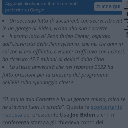
Aggiungi nicolaporro.it alle tue fonti
CLICCA QUI
preferite su Google
Un secondo lotto di documenti top secret ritrovato
in un garage di Biden, vicino alla sua Corvette
Il primo lotto al Penn Biden Center, ospitato
dall’Università della Pennsylvania, che nei tre anni in
cui Joe vi era affiliato, e Hunter trafficava con i cinesi,
ha ricevuto 47,7 milioni di dollari dalla Cina
La stessa università che nel febbraio 2022 ha
fatto pressioni per la chiusura del programma
dell’FBI sullo spionaggio cinese
“Sì, ma la mia Corvette è in un garage chiuso, mica se
ne stavano fuori in strada”
. Questa la
sconcertante
risposta
del presidente Usa
Joe Biden
a chi in
conferenza stampa gli chiedeva conto del