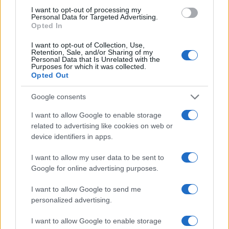
La
“Penn”
vanta numerosi programmi in Cina, tra
I want to opt-out of processing my
Personal Data for Targeted Advertising.
cui “attualmente oltre
20 partnership
Opted In
internazionali con istituzioni cinesi, tra cui la
Shanghai Jiao Tong University
… I docenti di tutte le
I want to opt-out of Collection, Use,
Retention, Sale, and/or Sharing of my
12 scuole della
Penn
hanno segnalato oltre
350
Personal Data that Is Unrelated with the
Purposes for which it was collected.
progetti
di ricerca e attività didattiche in Cina,
Opted Out
molti dei quali presentati all’annuale
Penn China
Google consents
Research Symposium
“.
I want to allow Google to enable storage
related to advertising like cookies on web or
I donatori cinesi
device identifiers in apps.
I registri mostrano che la
“Penn”
ha raccolto
oltre
I want to allow my user data to be sent to
67 milioni di dollari
in donazioni e contratti dalla
Google for online advertising purposes.
Cina tra il 2013 e il 2019, la stragrande
I want to allow Google to send me
maggioranza dei quali però,
47,7 milioni
, proprio
personalized advertising.
durante i tre anni in cui Biden è stato professore
I want to allow Google to enable storage
onorario.