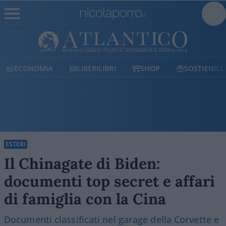
ECONOMIA
LIBERILIBRI
SHOP
SOSTIENICI
ESTERI
Il Chinagate di Biden:
documenti top secret e affari
di famiglia con la Cina
Documenti classificati nel garage della Corvette e