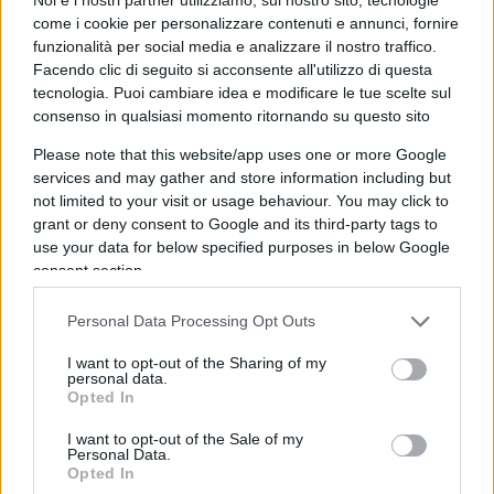
come i cookie per personalizzare contenuti e annunci, fornire
Estesi i legami dell’Università della Pennsylvania
funzionalità per social media e analizzare il nostro traffico.
Facendo clic di seguito si acconsente all'utilizzo di questa
sia con la famiglia Biden che con la Cina
. La sua
tecnologia. Puoi cambiare idea e modificare le tue scelte sul
ex presidente,
Amy Gutmann
, ad esempio, nel
consenso in qualsiasi momento ritornando su questo sito
2021 è stata nominata dal presidente
Please note that this website/app uses one or more Google
ambasciatore in Germania.
services and may gather and store information including but
not limited to your visit or usage behaviour. You may click to
grant or deny consent to Google and its third-party tags to
Durante la sua audizione di conferma in Senato,
use your data for below specified purposes in below Google
Gutmann ha riconosciuto che l’università ha
preso
consent section.
soldi da cinesi
, assicurando che ciò non ha
influito sui valori dell’istituzione, la quale ha
Personal Data Processing Opt Outs
rifiutato l’apertura di un Istituto Confucio nel
I want to opt-out of the Sharing of my
campus (“nessuna donazione, nessun contratto,
personal data.
Opted In
può minacciare la libertà accademica o la
sicurezza nazionale”).
I want to opt-out of the Sale of my
Personal Data.
Opted In