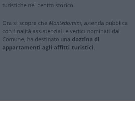
turistiche nel centro storico.
Ora si scopre che
Montedomini
, azienda pubblica
con finalità assistenziali e vertici nominati dal
Comune, ha destinato una
dozzina di
appartamenti agli affitti turistici
.