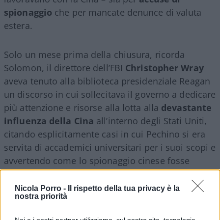
spionaggio
che per mancate denunce di valuta
estera.
Solo un mese prima della chiusura, ricorda
Solomon, il direttore dell’FBI
Christopher Wray
aveva tenuto alla biblioteca presidenziale Reagan
un discorso in cui sollecitava il governo a dedicare
più attenzione e risorse alla lotta alla
devastante
influenza della Cina
all’interno degli Stati Uniti,
citando esplicitamente casi in cui Pechino si era
servita di accademici universitari per i suoi scopi e
avvertendo come lo spionaggio cinese fosse
diventato
“più sfacciato e più dannoso”
.
Nicola Porro -
Il rispetto della tua privacy è la
nostra priorità
I legami con l’Università della
Pennsylvania
Noi e i nostri partner utilizziamo, sul nostro sito, tecnologie