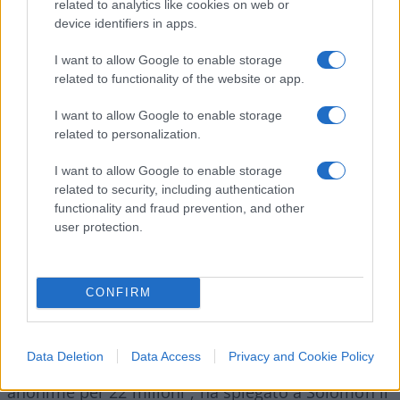
related to analytics like cookies on web or
device identifiers in apps.
Quasi 20 milioni (di cui 14,5 di donazione
I want to allow Google to enable storage
anonima)
nei primi quattro mesi
di apertura del
related to functionality of the website or app.
think tank
di Biden dal febbraio 2018.
I want to allow Google to enable storage
related to personalization.
Donazioni anonime
“in chiara violazione” della
norma dell’
Higher Education Act
secondo cui “tutte
I want to allow Google to enable storage
related to security, including authentication
le donazioni o i contratti superiori a 250.000
functionality and fraud prevention, and other
dollari devono rivelare la proprietà o il controllo
user protection.
estero della donazione o del contratto”, si legge in
una denuncia dell’organizzazione conservatrice
National Legal and Policy Center
(NLPC).
CONFIRM
“È un dato di fatto che
UPenn
ha ricevuto circa 60
Data Deletion
Data Access
Privacy and Cookie Policy
milioni di dollari di donazioni cinesi, di cui
anonime per 22 milioni”, ha spiegato a Solomon il