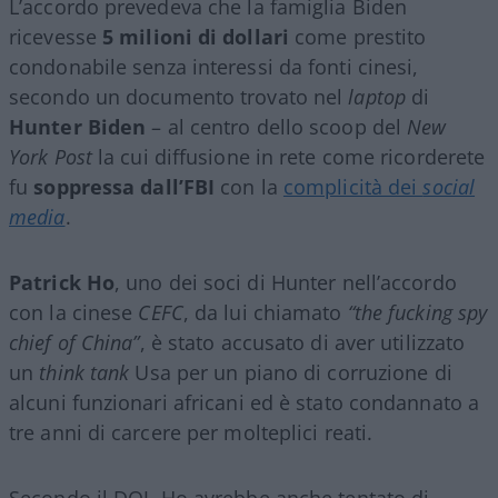
L’accordo prevedeva che la famiglia Biden
ricevesse
5 milioni di dollari
come prestito
condonabile senza interessi da fonti cinesi,
secondo un documento trovato nel
laptop
di
Hunter Biden
– al centro dello scoop del
New
York Post
la cui diffusione in rete come ricorderete
fu
soppressa dall’FBI
con la
complicità dei
social
media
.
Patrick Ho
, uno dei soci di Hunter nell’accordo
con la cinese
CEFC
, da lui chiamato
“the fucking spy
chief of China”
, è stato accusato di aver utilizzato
un
think tank
Usa per un piano di corruzione di
alcuni funzionari africani ed è stato condannato a
tre anni di carcere per molteplici reati.
Secondo il DOJ, Ho avrebbe anche tentato di