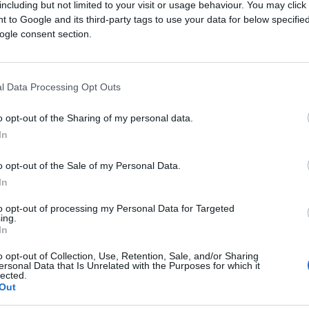
including but not limited to your visit or usage behaviour. You may click 
all’ex presidente, tanto probabilmente da
 to Google and its third-party tags to use your data for below specifi
ogle consent section.
l Data Processing Opt Outs
ato della figura di Vance con un
articolo
azione. Oggi vorremmo però aggiungere un
o opt-out of the Sharing of my personal data.
, il suo passato che potremmo definire “da
In
dagli stereotipi
della Silicon Valley” che
o opt-out of the Sale of my Personal Data.
In
ico è impressionante. Nel 2020 ha fondato
to opt-out of processing my Personal Data for Targeted
ing.
on sede in Ohio, attirando investitori del
In
ed
Eric Schmidt
. Per chi non li conoscesse:
o opt-out of Collection, Use, Retention, Sale, and/or Sharing
lon Musk
, nonché il primo investitore in
ersonal Data that Is Unrelated with the Purposes for which it
lected.
nventato il
browser
, lo strumento che ha
Out
ocietà. E Schmidt è stato per molti anni ceo