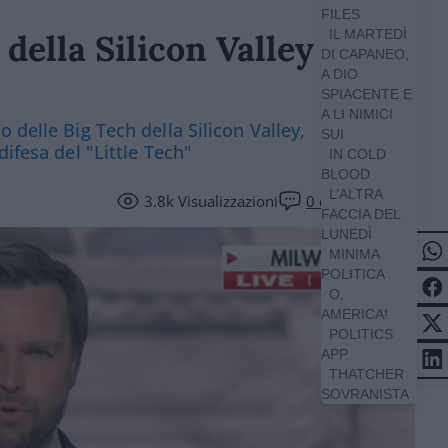
FILES
IL MARTEDÌ
della Silicon Valley
DI CAPANEO,
A DIO
SPIACENTE E
A LI NIMICI
 delle Big Tech della Silicon Valley,
SUI
ifesa del "Little Tech"
IN COLD
BLOOD
L’ALTRA
3.8k
Visualizzazioni
0
commenti
FACCIA DEL
LUNEDÌ
MINIMA
POLITICA
O,
AMERICA!
POLITICS
APP
THATCHER
SOVRANISTA