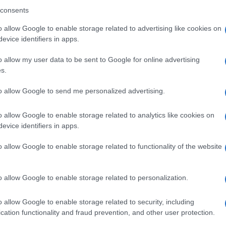
consents
o allow Google to enable storage related to advertising like cookies on
evice identifiers in apps.
onservatore, si è ulteriormente rafforzata
o allow my user data to be sent to Google for online advertising
ua campagna
per il Senato nel 2022.
s.
to allow Google to send me personalized advertising.
gimento di Vance in
Rumble
, una piattaforma
i conservatori per la sua politica di
o allow Google to enable storage related to analytics like cookies on
 (o forse praticamente assente: e “infatti”
evice identifiers in apps.
che si definisce “immune alla
cancel culture
“,
o allow Google to enable storage related to functionality of the website
ensili alla fine del 2023, dimostrando il
eate con valori conservatori.
o allow Google to enable storage related to personalization.
o allow Google to enable storage related to security, including
cation functionality and fraud prevention, and other user protection.