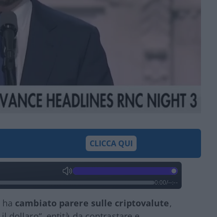
CLICCA QUI
0:00
/
--:--
ha
cambiato parere sulle criptovalute
,
 il dollaro“, entità da contrastare e