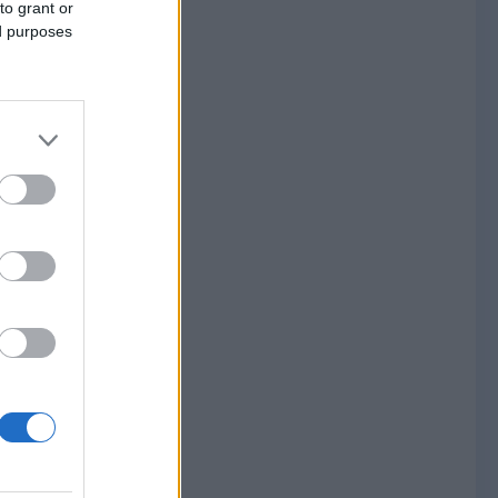
to grant or
ed purposes