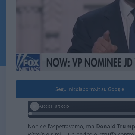
Segui nicolaporro.it su Google
Ascolta l'articolo
Non ce l’aspettavamo, ma
Donald Trump
Bitcoin
e simili. Da pericolo, “truffa contro