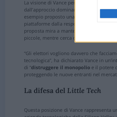
La visione di Vance per il settore tecnolog
dall’approccio dominante nella Silicon Va
esempio proposto una
riforma della Se
piattaforme dalla responsabilità per i cont
proposta mira a mantenere questa protezi
piccole, mentre cerca di
limitare il pote
“Gli elettori vogliono davvero che facciam
tecnologica”, ha dichiarato Vance in un’in
di “
distruggere il monopolio
e il potere 
proteggendo le nuove entranti nel mercat
La difesa del
Little Tech
Questa posizione di Vance rappresenta 
aziende tecnologiche della Silicon Valley, 