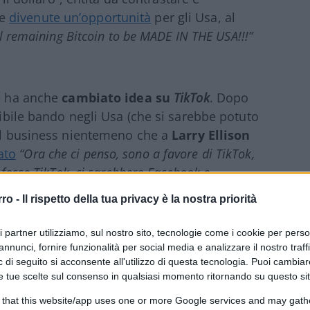
te
divenute un’opportunità
per gli Usa, al
ll remaining Bitcoin to be MADE IN THE USA!!!”
te ha anche
cambiato idea su
TikTok
. Dopo
ssibile bando negli Usa (che si sarebbe potuto
 il business nientemeno che a
Larry Ellison
ato
“Ora che ci penso, sono a favore di TikTok,
 fosse TikTok, ci sarebbero Facebook e
statore di Bloomberg, ndr), è Zuckerberg”
.
rro -
Il rispetto della tua privacy è la nostra priorità
ri partner utilizziamo, sul nostro sito, tecnologie come i cookie per pers
annunci, fornire funzionalità per social media e analizzare il nostro traff
 di seguito si acconsente all'utilizzo di questa tecnologia. Puoi cambiar
piacimento facendo il bello e il cattivo
e tue scelte sul consenso in qualsiasi momento ritornando su questo si
momento? Possibile, ma c’è
un’altra ipotesi
ignato vicepresidente,
J.D. Vance
. Uno che
 that this website/app uses one or more Google services and may gath