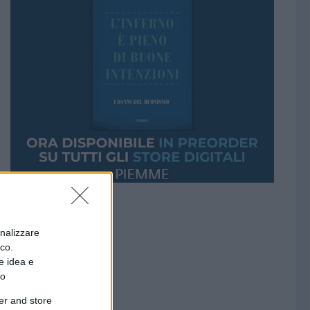
onalizzare
ico.
e idea e
to
er and store