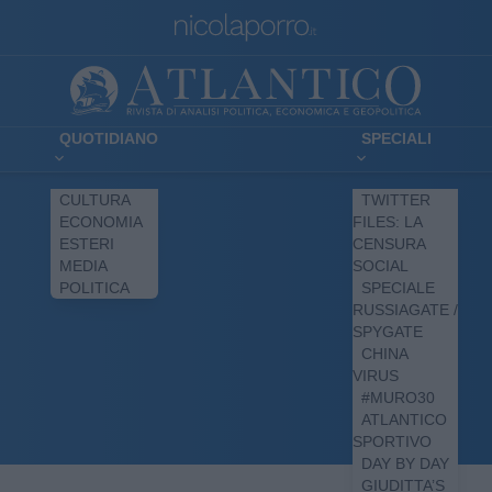
QUOTIDIANO
SPECIALI
CULTURA
TWITTER
ECONOMIA
FILES: LA
ESTERI
CENSURA
MEDIA
SOCIAL
POLITICA
SPECIALE
RUSSIAGATE /
SPYGATE
CHINA
VIRUS
#MURO30
ATLANTICO
SPORTIVO
DAY BY DAY
GIUDITTA’S