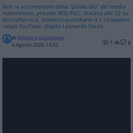
Non vi accontentate della “pillola blu” dei media
mainstream, provate RED PILL. Stasera alle 22 su
NicolaPorro.it, Atlanticoquotidiano.it e i rispettivi
canali YouTube. Ospite Leonardo Facco
di
Atlantico Quotidiano
1.4k
0
6 Agosto 2026, 15:52