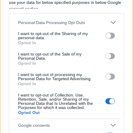
ad oggi sembrava irreversibile. Quello che Milei
use your data for below specified purposes in below Google
consent section.
propone non è un cambio di governo ma un
cambio di sistema
, una “
caduta del Muro di
Personal Data Processing Opt Outs
Berlino
” in versione argentina.
I want to opt-out of the Sharing of my
personal data.
Un nuovo contratto sociale
Opted In
I want to opt-out of the Sale of my
Personal Data.
Opted In
Il secondo passaggio è una citazione del professor
Alberto Benegas Lynch
, cattedratico
I want to opt-out of processing my
Personal Data for Targeted Advertising.
dell’Università di Buenos Aires, teorico del
Opted In
liberalismo e uno dei padri spirituali di Milei: “
Il
I want to opt-out of Collection, Use,
liberalismo è il rispetto illimitato del progetto di vita
Retention, Sale, and/or Sharing of my
Personal Data that Is Unrelated with the
del prossimo, basato sul principio di non
Purposes for which it was collected.
Opted Out
aggressione, sulla difesa del diritto alla vita, della
libertà e della proprietà, le cui istituzioni
Google consents
fondamentali sono la proprietà privata, il mercato