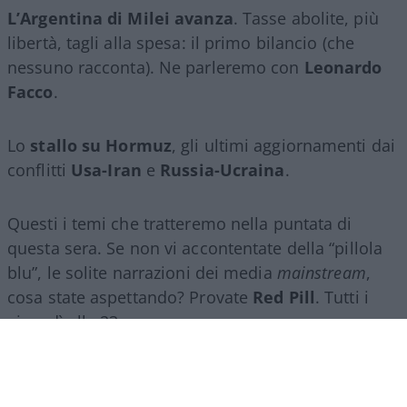
L’Argentina di Milei avanza
. Tasse abolite, più
libertà, tagli alla spesa: il primo bilancio (che
nessuno racconta). Ne parleremo con
Leonardo
Facco
.
Lo
stallo su Hormuz
, gli ultimi aggiornamenti dai
conflitti
Usa-Iran
e
Russia-Ucraina
.
Questi i temi che tratteremo nella puntata di
questa sera. Se non vi accontentate della “pillola
blu”, le solite narrazioni dei media
mainstream
,
cosa state aspettando? Provate
Red Pill
. Tutti i
giovedì alle 23
su
NicolaPorro.it
,
Atlanticoquotidiano.it
e i rispettivi
canali
YouTube
:
@NicolaPorroZuppa
e
@atlanticoquotidiano
.