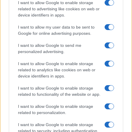
I want to allow Google to enable storage
libero da interventi statali, la libera concorrenza, la
related to advertising like cookies on web or
divisione del lavoro e la cooperazione sociale
”. Su
device identifiers in apps.
questi principi il politico Milei vuole fondare
I want to allow my user data to be sent to
quello che definisce “il
nuovo contratto sociale
Google for online advertising purposes.
che hanno scelto gli argentini”.
I want to allow Google to send me
personalized advertising.
“No hay plata”
I want to allow Google to enable storage
Un contratto che nasce da una cesura netta con il
related to analytics like cookies on web or
device identifiers in apps.
passato, a cui l’economista Milei ha dedicato tutta
la parte centrale del suo discorso. Un lungo e
I want to allow Google to enable storage
implacabile
atto d’accusa contro l’eredità
related to functionality of the website or app.
avvelenata
lasciata al suo governo: deficit fiscale
I want to allow Google to enable storage
alle stelle, inflazione fuori controllo, tasso di
related to personalization.
cambio penalizzante, debito pubblico da
bancarotta, tasso di occupazione ufficiale ai
I want to allow Google to enable storage
related to security, including authentication