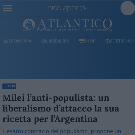
ECONOMIA
LIBERILIBRI
SHOP
SOSTIENICI
ESTERI
Milei l’anti-populista: un
liberalismo d’attacco la sua
ricetta per l’Argentina
L'esatto contrario del populismo, propone un