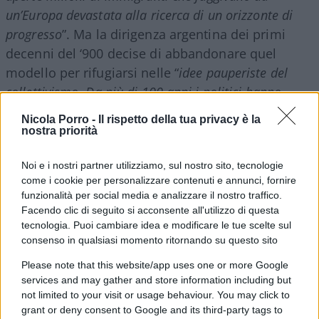
un’Europa devastata alla ricerca di un orizzonte di
progresso
”. Ma la dirigenza argentina dei primi
decenni del ‘900 decise di abbandonare quel
modello per rifugiarsi nelle “
idee pauperiste del
collettivismo. Da più di 100 anni i politici hanno
insistito nella difesa di un modello che ha generato
Nicola Porro -
Il rispetto della tua privacy è la
solo povertà, stagnazione e miseria
”.
nostra priorità
Noi e i nostri partner utilizziamo, sul nostro sito, tecnologie
Interessante l’arco temporale scelto da Milei per
come i cookie per personalizzare contenuti e annunci, fornire
segnalare la
rottura ideologica
da lui
funzionalità per social media e analizzare il nostro traffico.
rappresentata: il nuovo presidente non si
Facendo clic di seguito si acconsente all'utilizzo di questa
tecnologia. Puoi cambiare idea e modificare le tue scelte sul
contrappone semplicemente all’esperienza
consenso in qualsiasi momento ritornando su questo sito
politica dei suoi immediati predecessori, al
Please note that this website/app uses one or more Google
kirchnerismo
, ma ad una lunga serie di governi di
services and may gather and store information including but
stampo autoritario e al peronismo sociologico,
not limited to your visit or usage behaviour. You may click to
responsabili di un’involuzione statalista che fino
grant or deny consent to Google and its third-party tags to