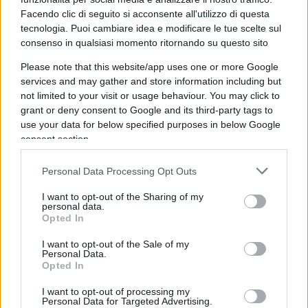
Facendo clic di seguito si acconsente all'utilizzo di questa
tecnologia. Puoi cambiare idea e modificare le tue scelte sul
La sfida cinese
consenso in qualsiasi momento ritornando su questo sito
Comunque c’è poco da scherzare. Lo storico e
Please note that this website/app uses one or more Google
services and may gather and store information including but
politologo americano
Robert Kagan
ha notato
not limited to your visit or usage behaviour. You may click to
che, come la Germania nazista e il Giappone
grant or deny consent to Google and its third-party tags to
imperiale, la Repubblica Popolare è una potenza
use your data for below specified purposes in below Google
consent section.
emergente determinata a dominare in modo
completo l’area strategica che giudica di sua
Personal Data Processing Opt Outs
competenza. Ed è altresì convinta che la forza
militare americana sia in fase di declino. Proprio
I want to opt-out of the Sharing of my
personal data.
per questo sta cercando di
appurare fino a qual
Opted In
punto tale declino sia giunto
(e anche i palloni
I want to opt-out of the Sale of my
aerostatici, quindi, possono servire).
Personal Data.
Opted In
I want to opt-out of processing my
Personal Data for Targeted Advertising.