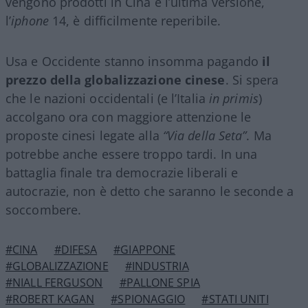
vengono prodotti in Cina e l’ultima versione,
l’
iphone
14, è difficilmente reperibile.
Usa e Occidente stanno insomma pagando
il
prezzo della globalizzazione cinese
. Si spera
che le nazioni occidentali (e l’Italia
in primis
)
accolgano ora con maggiore attenzione le
proposte cinesi legate alla
“Via della Seta”
. Ma
potrebbe anche essere troppo tardi. In una
battaglia finale tra democrazie liberali e
autocrazie, non è detto che saranno le seconde a
soccombere.
#CINA
#DIFESA
#GIAPPONE
#GLOBALIZZAZIONE
#INDUSTRIA
#NIALL FERGUSON
#PALLONE SPIA
#ROBERT KAGAN
#SPIONAGGIO
#STATI UNITI