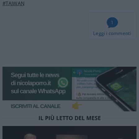
#TAIWAN
1
Leggi i commenti
Colabrodo Sanchez, modello
Milei. Stasera Red Pill
episodio 90
Non vi accontentate della “pillola blu” dei media
mainstream, provate RED PILL. Stasera alle 22 su
NicolaPorro.it, Atlanticoquotidiano.it e i rispettivi
canali YouTube. Ospite Leonardo Facco