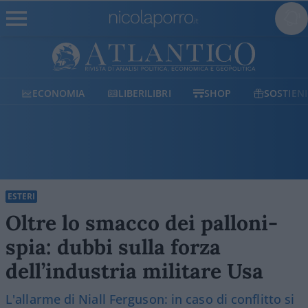
ECONOMIA
LIBERILIBRI
SHOP
SOSTIENICI
ESTERI
Oltre lo smacco dei palloni-
spia: dubbi sulla forza
dell’industria militare Usa
L'allarme di Niall Ferguson: in caso di conflitto si