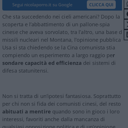
Segui nicolaporro.it su Google
CLICCA QUI
Che sta succedendo nei cieli americani? Dopo la
scoperta e l’abbattimento di un pallone-spia
cinese che aveva sorvolato, tra l’altro, una base di
missili nucleari nel Montana, l’opinione pubblica
Usa si sta chiedendo se la Cina comunista stia
compiendo un esperimento a largo raggio pe
r
sondare capacità ed efficienza
dei sistemi di
difesa statunitensi.
Non si tratta di un’ipotesi fantasiosa. Soprattutto
per chi non si fida dei comunisti cinesi, del resto
abituati a mentire
quando sono in gioco i loro
interessi, favoriti anche dalla mancanza di
qualsiasi opposizione politica e di un’opinione