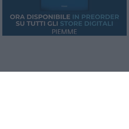
Lo
stallo su Hormuz
, gli ultimi aggiornamenti dai
conflitti
Usa-Iran
e
Russia-Ucraina
.
Questi i temi che tratteremo nella puntata di
questa sera. Se non vi accontentate della “pillola
blu”, le solite narrazioni dei media
mainstream
,
cosa state aspettando? Provate
Red Pill
. Tutti i
giovedì alle 23
su
NicolaPorro.it
,
Atlanticoquotidiano.it
e i rispettivi
canali
YouTube
:
@NicolaPorroZuppa
e
@atlanticoquotidiano
.
Democratici Usa sempre più