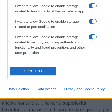
I want to allow Google to enable storage
La Cina comunista, insomma, starebbe facendo i
related to functionality of the website or app.
passi necessari per appurare
quando potrà
sfidare direttamente gli Stati Uniti
e realizzare
I want to allow Google to enable storage
related to personalization.
il sogno di
Xi Jinping
, prendere finalmente il
controllo di Taiwan e procedere nella conquista
I want to allow Google to enable storage
definitiva del Mar Cinese Meridionale (progetto,
related to security, including authentication
functionality and fraud prevention, and other
questo, che risale addirittura ai tempi del Celeste
user protection.
Impero).
Industria militare in declino
CONFIRM
In un saggio pubblicato su
Bloomberg
, lo storico
Niall Ferguson
sottolinea che la potenza bellica
Data Deletion
Data Access
Privacy and Cookie Policy
americana
non è più quella di un tempo
. Può
ancora contare su una certa superiorità
tecnologica, ma rischia di soccombere qualora gli