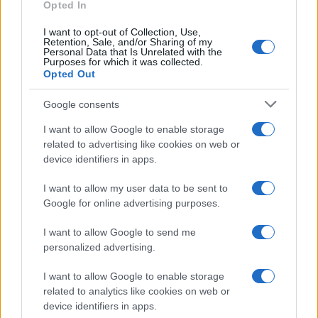
Opted In
Altrettanto importante, probabilmente, è la
consapevolezza cinese che quella Usa è
una
I want to opt-out of Collection, Use,
Retention, Sale, and/or Sharing of my
società molto divisa
e, pertanto, assai fragile. I
Personal Data that Is Unrelated with the
Purposes for which it was collected.
fenomeni del
politically correct
e della
cancel
Opted Out
culture
l’hanno profondamente
minata
dall’interno
, al punto che è ormai arduo parlare
Google consents
di una visione del mondo “condivisa” negli Stati
I want to allow Google to enable storage
Uniti.
related to advertising like cookies on web or
device identifiers in apps.
Naturalmente con il Partito unico e il controllo
I want to allow my user data to be sent to
ossessivo esercitato sui cittadini, a Pechino non
Google for online advertising purposes.
devono preoccuparsi di simili fenomeni. Per loro
I want to allow Google to send me
è sufficiente stringere le maglie della censura e
personalized advertising.
distruggere i gruppi che osano opporsi (com’è
I want to allow Google to enable storage
accaduto a Hong Kong).
related to analytics like cookies on web or
device identifiers in apps.