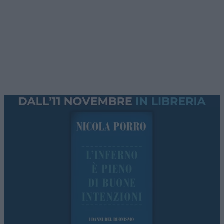
Questa sera puntata numero 90 di
Red Pill
, il
programma serale di
Atlantico Quotidiano
. Ogni
giovedì, stasera
eccezionalmente a partire dalle
ore 22
, con i nostri autori e numerosi ospiti
approfondiremo i temi caldi della settimana con
l’approccio
critico e fuori dal coro
che ci
contraddistingue.
La Spagna di
Pedro Sanchez
isolata in Europa
dopo l’invasione di Ceuta, prevale la “linea
Meloni”. La lettera dei governi europei e le parole
del ministro Piantedosi al vertice Ue.
L’Argentina di Milei avanza
. Tasse abolite, più
libertà, tagli alla spesa: il primo bilancio (che
nessuno racconta). Ne parleremo con
Leonardo
Facco
.