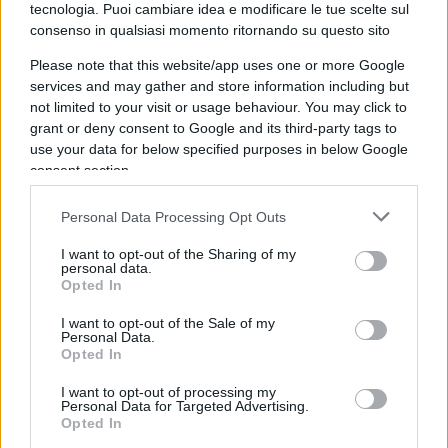
completa dopo questa guerra senza un ampio
tecnologia. Puoi cambiare idea e modificare le tue scelte sul
consenso in qualsiasi momento ritornando su questo sito
sollievo dalle sanzioni. E quindi l’incentivo a
ottenere un accordo completo rimane lì”.
Please note that this website/app uses one or more Google
services and may gather and store information including but
not limited to your visit or usage behaviour. You may click to
grant or deny consent to Google and its third-party tags to
use your data for below specified purposes in below Google
Secondo lo stesso Batmanghelidj, “l’Iran
non può
consent section.
rimpatriare
la maggior parte dei suoi nuovi
introiti petroliferi”. Se il Paese “ha più di 120
Personal Data Processing Opt Outs
miliardi di dollari in riserve internazionali lorde
I want to opt-out of the Sharing of my
accumulate, congelate in conti bancari in tutto il
personal data.
Opted In
mondo, è perché mantiene la stragrande
maggioranza dei suoi introiti petroliferi all’estero
I want to opt-out of the Sale of my
Personal Data.
al fine di poter pagare le importazioni”. Un conto
Opted In
annuale che supera i 70 miliardi di dollari. E
I want to opt-out of processing my
considerando le centinaia di miliardi di dollari di
Personal Data for Targeted Advertising.
danni di guerra – Trump e gli israeliani parlano di
Opted In