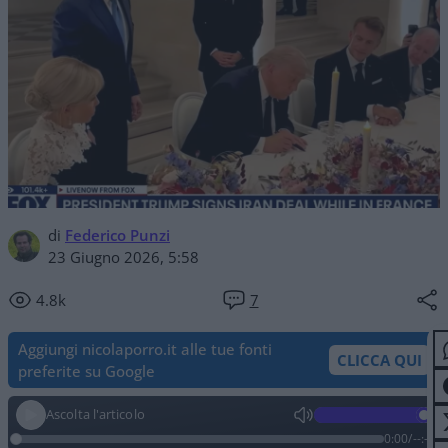
di
Federico Punzi
23 Giugno 2026, 5:58
4.8k
7
Aggiungi nicolaporro.it alle tue fonti
CLICCA QUI
preferite su Google
Ascolta l'articolo
0:00
/
--:--