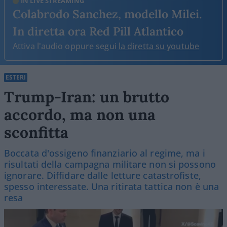
IN LIVE STREAMING
Colabrodo Sanchez, modello Milei.
In diretta ora Red Pill Atlantico
Attiva l'audio oppure segui
la diretta su youtube
ESTERI
Trump-Iran: un brutto
accordo, ma non una
sconfitta
Boccata d'ossigeno finanziario al regime, ma i
risultati della campagna militare non si possono
ignorare. Diffidare dalle letture catastrofiste,
spesso interessate. Una ritirata tattica non è una
resa