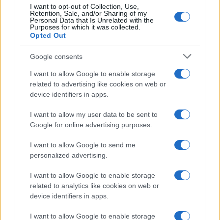
mille miliardi –
l’idea che questo MoU sia una
I want to opt-out of Collection, Use,
Retention, Sale, and/or Sharing of my
manna per l’Iran è sbagliata
, secondo
Personal Data that Is Unrelated with the
Batmanghelidj.
Purposes for which it was collected.
Opted Out
Certo, l’idea che proprio nel momento di maggiore
Google consents
debolezza della sua storia il regime iraniano
I want to allow Google to enable storage
riceva questa
boccata d’ossigeno finanziario
related to advertising like cookies on web or
device identifiers in apps.
non è entusiasmante. No, decisamente non è un
buon accordo e probabilmente a Washington ne
I want to allow my user data to be sent to
sono consapevoli.
Google for online advertising purposes.
I want to allow Google to send me
Ma è una misura tampone che risolve la
personalized advertising.
questione più urgente, la riapertura di Hormuz,
I want to allow Google to enable storage
per rifornire i mercati energetici e abbassare i
related to analytics like cookies on web or
prezzi della benzina in vista delle
midterm
, mentre
device identifiers in apps.
rinvia le questioni ancora aperte – le scorte di
I want to allow Google to enable storage
uranio arricchito, l’arsenale missilistico e la rete di