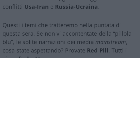
conflitti
Usa-Iran
e
Russia-Ucraina
.
Questi i temi che tratteremo nella puntata di
questa sera. Se non vi accontentate della “pillola
blu”, le solite narrazioni dei media
mainstream
,
cosa state aspettando? Provate
Red Pill
. Tutti i
giovedì alle 23
su
NicolaPorro.it
,
Atlanticoquotidiano.it
e i rispettivi
canali
YouTube
:
@NicolaPorroZuppa
e
@atlanticoquotidiano
.
Democratici Usa sempre più
ostaggio degli islamo-
comunisti