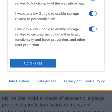
related to functionality of the website or app.
proxy.
I want to allow Google to enable storage
related to personalization.
Ma questa realtà, come ha osservato
Michael
Doran
su
The Free Press
, “non trasforma il
I want to allow Google to enable storage
Memorandum in una sconfitta. Il suo vero
related to security, including authentication
functionality and fraud prevention, and other
significato è che
guadagna tempo
“.
user protection.
Tutto dipende da come verrà usato questo tempo.
Se l’amministrazione Trump permetterà al regime
CONFIRM
di ricostruire i suoi programmi militari, l’accordo
diventerà solo “un altro capitolo nella lunga storia
Data Deletion
Data Access
Privacy and Cookie Policy
della
diplomazia fallita
con Teheran”.
Ma “se Stati Uniti e Israele sfrutteranno la pausa
per ricostituire le loro scorte di munizioni,
rafforzare le difese aeree e missilistiche regionali,