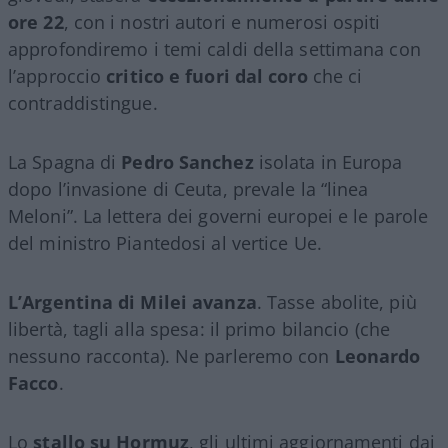
ore 22
, con i nostri autori e numerosi ospiti
approfondiremo i temi caldi della settimana con
l’approccio
critico e fuori dal coro
che ci
contraddistingue.
La Spagna di
Pedro Sanchez
isolata in Europa
dopo l’invasione di Ceuta, prevale la “linea
Meloni”. La lettera dei governi europei e le parole
del ministro Piantedosi al vertice Ue.
L’Argentina di Milei avanza
. Tasse abolite, più
libertà, tagli alla spesa: il primo bilancio (che
nessuno racconta). Ne parleremo con
Leonardo
Facco
.
Lo
stallo su Hormuz
, gli ultimi aggiornamenti dai