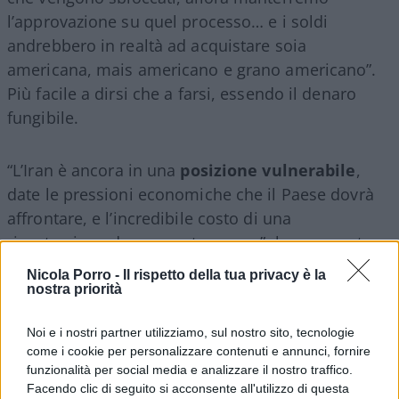
l’approvazione su quel processo… e i soldi
andrebbero in realtà ad acquistare soia
americana, mais americano e grano americano”.
Più facile a dirsi che a farsi, essendo il denaro
fungibile.
“L’Iran è ancora in una
posizione vulnerabile
,
date le pressioni economiche che il Paese dovrà
affrontare, e l’incredibile costo di una
ricostruzione dopo questa guerra”, ha osservato
Esfandyar Batmanghelidj
, amministratore
Nicola Porro -
Il rispetto della tua privacy è la
delegato del
think tank Bourse & Bazaar
nostra priorità
Foundation
, al
Wsj
. “L’accordo alla fine li riporta
Noi e i nostri partner utilizziamo, sul nostro sito, tecnologie
semplicemente allo status quo precedente, ma
come i cookie per personalizzare contenuti e annunci, fornire
nel frattempo il Paese ha
assorbito costi enormi
.
funzionalità per social media e analizzare il nostro traffico.
L’Iran non può affrontare una ricostruzione
Facendo clic di seguito si acconsente all'utilizzo di questa