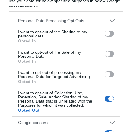
use your data for below specified purposes in below Google
compromessi.
consent section.
Personal Data Processing Opt Outs
In un mondo diviso, secondo questa visione,
I want to opt-out of the Sharing of my
personal data.
serve una
guida che non tentenni
. È un
Opted In
messaggio rivolto anche al Vaticano: scegliere un
I want to opt-out of the Sale of my
Papa “moderato” potrebbe significare perdere il
Personal Data.
Opted In
legame con una parte consistente del popolo
cattolico globale.
I want to opt-out of processing my
Personal Data for Targeted Advertising.
Opted In
Con quest’immagine, Trump usa la figura del Papa
I want to opt-out of Collection, Use,
non per deriderla, come qualcuno potrebbe
Retention, Sale, and/or Sharing of my
Personal Data that Is Unrelated with the
pensare, ma per
assorbirne il potere simbolico
.
Purposes for which it was collected.
Opted Out
È la rappresentazione visiva di una leadership che
si vuole sacra, incorruttibile, inattaccabile. Ma è
Google consents
anche un’esortazione a tutti i centri di potere –