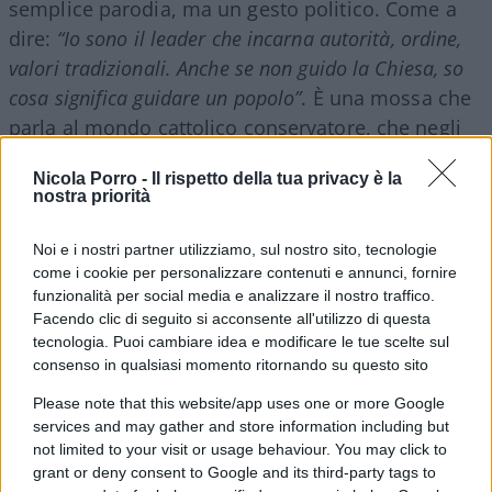
semplice parodia, ma un gesto politico. Come a
dire:
“Io sono il leader che incarna autorità, ordine,
valori tradizionali. Anche se non guido la Chiesa, so
cosa significa guidare un popolo”
. È una mossa che
parla al mondo cattolico conservatore, che negli
ultimi anni ha cercato riferimenti più solidi, meno
Nicola Porro -
Il rispetto della tua privacy è la
ambigui, più “forti”.
nostra priorità
Messaggio ai cardinali?
Noi e i nostri partner utilizziamo, sul nostro sito, tecnologie
come i cookie per personalizzare contenuti e annunci, fornire
funzionalità per social media e analizzare il nostro traffico.
Un messaggio diretto ai cardinali? Viene da
Facendo clic di seguito si acconsente all'utilizzo di questa
pensarlo. Nel momento in cui si avvicina il
tecnologia. Puoi cambiare idea e modificare le tue scelte sul
Conclave, l’immagine assume un altro peso. È un
consenso in qualsiasi momento ritornando su questo sito
monito implicito
: attenzione a chi metterete sul
Please note that this website/app uses one or more Google
trono di Pietro. Trump si propone come modello
services and may gather and store information including but
alternativo di leadership, fondato su decisione,
not limited to your visit or usage behaviour. You may click to
grant or deny consent to Google and its third-party tags to
identità chiara, opposizione al relativismo e ai