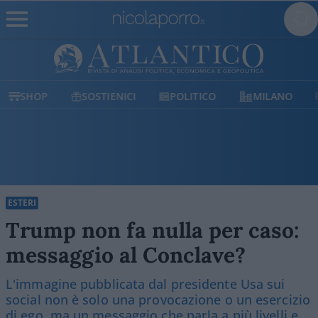
SHOP
SOSTIENICI
POLITICO
MILANO
ESTERI
Trump non fa nulla per caso:
messaggio al Conclave?
L'immagine pubblicata dal presidente Usa sui
social non è solo una provocazione o un esercizio
di ego, ma un messaggio che parla a più livelli e