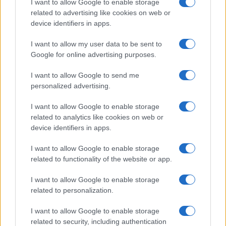
I want to allow Google to enable storage
religiosi, politici, istituzionali – a non smarrire il
related to advertising like cookies on web or
senso della guida forte, dell’identità netta,
device identifiers in apps.
dell’ordine.
I want to allow my user data to be sent to
Google for online advertising purposes.
Leadership
I want to allow Google to send me
personalized advertising.
“Trump Papa”
è un’operazione mediatica
I want to allow Google to enable storage
perfettamente in linea con il personaggio, ma è
related to analytics like cookies on web or
device identifiers in apps.
anche un avvertimento. Una fotografia che parla
più della maggior parte dei discorsi. Rivolta a chi,
I want to allow Google to enable storage
nei prossimi mesi, dovrà decidere non solo il
related to functionality of the website or app.
destino della Chiesa, ma il volto del potere morale
I want to allow Google to enable storage
e simbolico dell’Occidente. Il messaggio è chiaro:
related to personalization.
in tempi incerti, i leader
devono saper
comandare
. E chi non saprà farlo, perderà.
I want to allow Google to enable storage
related to security, including authentication