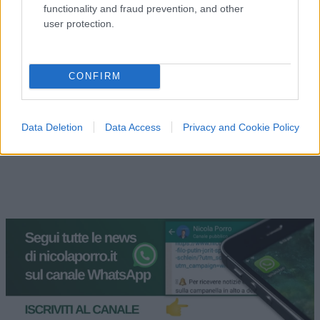
functionality and fraud prevention, and other
#CHIESA CATTOLICA
#COMUNICAZIONE
user protection.
#CONCLAVE
#DONALD TRUMP
#PAPA
#POTERE
#RELIGIONE
#SOCIAL MEDIA
#VATICANO
CONFIRM
7
Data Deletion
Data Access
Privacy and Cookie Policy
Leggi i commenti