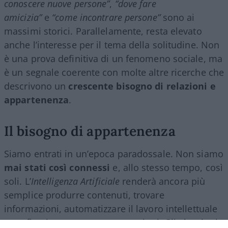
conoscere nuove persone”
,
“dove fare
amicizia”
e
“come incontrare persone”
sono ai
massimi storici. Parallelamente, resta elevato
anche l’interesse per il tema della solitudine. Non
è una prova definitiva di un fenomeno sociale, ma
è un segnale coerente con molte altre ricerche che
descrivono un
crescente bisogno di relazioni e
appartenenza
.
Il bisogno di appartenenza
Siamo entrati in un’epoca paradossale. Non siamo
mai stati così connessi
e, allo stesso tempo, così
soli. L’
Intelligenza Artificiale
renderà ancora più
semplice produrre contenuti, trovare
informazioni, automatizzare il lavoro intellettuale
e perfino intrattenere conversazioni. Gli algoritmi