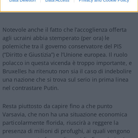
Meno tensioni con Bruxelles
Notevole anche il fatto che l’accoglienza offerta
agli ucraini abbia stemperato (per ora) le
polemiche tra il governo conservatore del PIS
(“Diritto e Giustizia”) e l’Unione europea. Il ruolo
polacco in questa vicenda è troppo importante, e
Bruxelles ha ritenuto non sia il caso di indebolire
una nazione che si trova sul serio in prima linea
nel contrastare Putin.
Resta piuttosto da capire fino a che punto
Varsavia, che non ha una situazione economica
particolarmente florida, riuscirà a reggere la
presenza di milioni di profughi, ai quali vengono