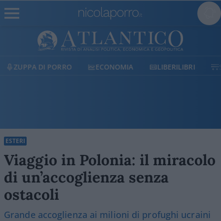
ECONOMIA
LIBERILIBRI
SHOP
SOSTIENICI
ESTERI
Viaggio in Polonia: il miracolo
di un’accoglienza senza
ostacoli
Grande accoglienza ai milioni di profughi ucraini