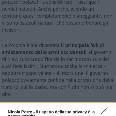
portato i polacchi a considerare i russi quali
nemici naturali. Anche perché, avendo un
territorio quasi completamente pianeggiante, non
vi sono ostacoli naturali che possano frenare gli
invasori.
La Polonia è ora diventata
il principale
hub
di
smistamento delle armi occidentali
al governo
di Kiev, suscitando l’ira dello zar moscovita e dei
suoi fedelissimi. Numerose anche le minacce –
neppure troppo velate – di ritorsione. Il governo
polacco ovviamente confida nella protezione della
Nato (di cui fa parte), ma con Putin non si può mai
dire.
Nicola Porro -
Il rispetto della tua privacy è la