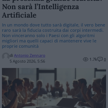
Non sarà l’Intelligenza
Artificiale
In un mondo dove tutto sarà digitale, il vero bene
raro sarà la fiducia costruita dai corpi intermedi.
Non vinceranno solo i Paesi con gli algoritmi
migliori ma quelli capaci di mantenere vive le
proprie comunità
di
Antonio Zennaro
1.7k
0
5 Agosto 2026, 5:56