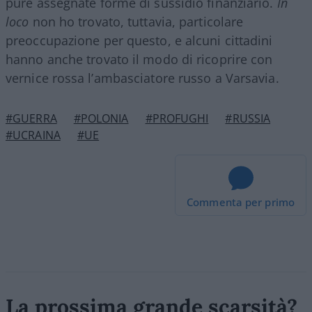
pure assegnate forme di sussidio finanziario.
In
loco
non ho trovato, tuttavia, particolare
preoccupazione per questo, e alcuni cittadini
hanno anche trovato il modo di ricoprire con
vernice rossa l’ambasciatore russo a Varsavia.
#GUERRA
#POLONIA
#PROFUGHI
#RUSSIA
#UCRAINA
#UE
Commenta per primo
La prossima grande scarsità?