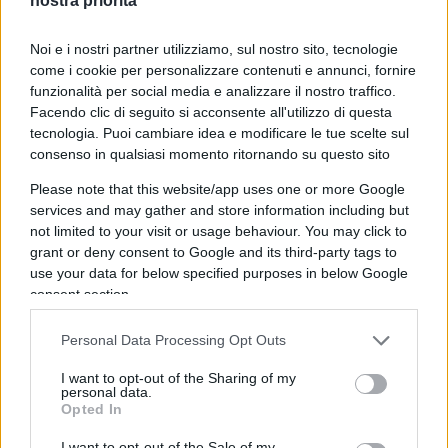
nostra priorità
Si rammenterà, infatti, che i russi scatenarono un
attacco missilistico su Leopoli, capitale
Noi e i nostri partner utilizziamo, sul nostro sito, tecnologie
dell’Ucraina occidentale, proprio mentre il
come i cookie per personalizzare contenuti e annunci, fornire
presidente Usa
Joe Biden
era in visita ufficiale a
funzionalità per social media e analizzare il nostro traffico.
Varsavia. In quell’occasione disse ai cittadini
Facendo clic di seguito si acconsente all'utilizzo di questa
tecnologia. Puoi cambiare idea e modificare le tue scelte sul
polacchi di non avere paura e di non farsi
consenso in qualsiasi momento ritornando su questo sito
intimidire. Appello nobile ma pressoché inutile,
Please note that this website/app uses one or more Google
considerato il loro atteggiamento verso i profughi.
services and may gather and store information including but
not limited to your visit or usage behaviour. You may click to
Del resto mi è stato detto che le lingue polacca e
grant or deny consent to Google and its third-party tags to
use your data for below specified purposes in below Google
ucraina sono molto simili, e tali da favorire
consent section.
facilmente la comprensione reciproca, anche se la
prima usa i caratteri latini e la seconda quelli
Personal Data Processing Opt Outs
cirillici. Altro elemento che favorisce una facile
I want to opt-out of the Sharing of my
interazione.
personal data.
Opted In
I want to opt-out of the Sale of my