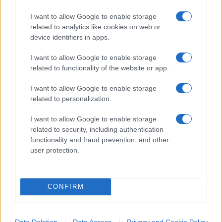
I want to allow Google to enable storage
related to analytics like cookies on web or
device identifiers in apps.
Se inoltre visitate l’area centrale dove sorgeva il
Ghetto ebraico, raso al suolo dai nazisti, lo
I want to allow Google to enable storage
troverete occupato da file interminabili di
related to functionality of the website or app.
palazzoni tutti uguali e costruiti in perfetto stile
I want to allow Google to enable storage
sovietico. Analoghi a edifici che si trovano anche a
related to personalization.
Bucarest, Praga e altre capitali degli ex Paesi
satelliti.
I want to allow Google to enable storage
related to security, including authentication
functionality and fraud prevention, and other
In questo caso, però, a differenza del “Palazzo
user protection.
della Cultura”, le autorità polacche progettano di
smantellarli per sostituirli con edifici più moderni
e che, soprattutto, non richiamino alla mente il
CONFIRM
periodo del “socialismo reale”.
Data Deletion
Data Access
Privacy and Cookie Policy