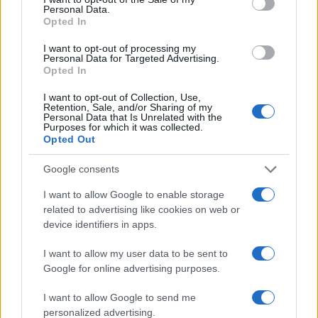
Personal Data.
Tuttavia, per capire sul serio
il miracolo di
Opted In
un’accoglienza senza ostacoli
, occorre
I want to opt-out of processing my
rammentare l’inimicizia secolare tra Mosca e
Personal Data for Targeted Advertising.
Opted In
Varsavia, aumentata a dismisura quando la
Polonia divenne uno dei tanti Paesi-satellite della
I want to opt-out of Collection, Use,
Retention, Sale, and/or Sharing of my
ex Urss, nonché membro del Patto di Varsavia.
Personal Data that Is Unrelated with the
Purposes for which it was collected.
Opted Out
La capitale polacca conserva ancora
Google consents
testimonianze notevoli dell’era sovietica. La più
nota è il “Palazzo della Cultura e della Scienza”,
I want to allow Google to enable storage
related to advertising like cookies on web or
“dono” di Josif Stalin al popolo polacco. Alto 237
device identifiers in apps.
metri e con 42 piani, domina tuttora la
skyline
di
Varsavia. Il dittatore voleva che fosse un segno
I want to allow my user data to be sent to
Google for online advertising purposes.
tangibile dell’amicizia perenne tra i due popoli.
Inutile dire che i polacchi non gradirono, anche se
I want to allow Google to send me
poi lo hanno reso oggetto di attrazione turistica.
personalized advertising.